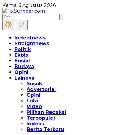
Kamis, 6 Agustus 2026
Indeptnews
Straightnews
Politik
Ekbis
Sosial
Budaya
Opini
Lainnya
Sosok
Advertorial
Opini
Foto
Video
Pilihan Redaksi
Terpopuler
Indeks
Berita Terbaru