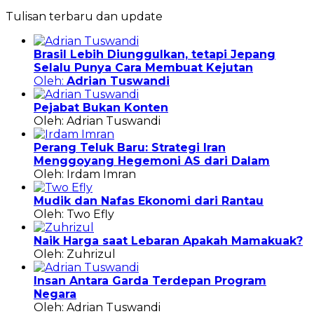
Tulisan terbaru dan update
Brasil Lebih Diunggulkan, tetapi Jepang
Selalu Punya Cara Membuat Kejutan
Oleh:
Adrian Tuswandi
Pejabat Bukan Konten
Oleh: Adrian Tuswandi
Perang Teluk Baru: Strategi Iran
Menggoyang Hegemoni AS dari Dalam
Oleh: Irdam Imran
Mudik dan Nafas Ekonomi dari Rantau
Oleh: Two Efly
Naik Harga saat Lebaran Apakah Mamakuak?
Oleh: Zuhrizul
Insan Antara Garda Terdepan Program
Negara
Oleh: Adrian Tuswandi