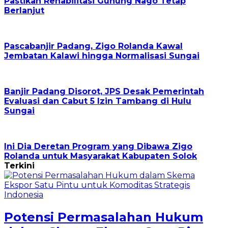
Pastikan Rehabilitasi Gunung Nago Tetap
Berlanjut
Pascabanjir Padang, Zigo Rolanda Kawal
Jembatan Kalawi hingga Normalisasi Sungai
Banjir Padang Disorot, JPS Desak Pemerintah
Evaluasi dan Cabut 5 Izin Tambang di Hulu
Sungai
Ini Dia Deretan Program yang Dibawa Zigo
Rolanda untuk Masyarakat Kabupaten Solok
Terkini
Potensi Permasalahan Hukum