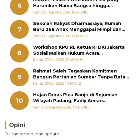
6
Harumkan Nama Bangsa hingga
Diabadikan dalam Buku Jepang
Sabtu, 01 Agustus 2026, 16:20 WIB
Sekolah Rakyat Dharmasraya, Rumah
7
Baru 268 Anak Menggapai Mimpi dan
Memutus Rantai Kemiskinan
Sabtu, 01 Agustus 2026, 19:10 WIB
Workshop KPU RI, Ketua KI DKI Jakarta
8
Sosialisasikan Hukum Acara
Penyelesaian Sengketa Informasi Publik
Kamis, 30 Juli 2026, 20:45 WIB
Rahmat Saleh Tegaskan Komitmen
9
Bangun Pertanian Sumbar Tanpa Batas
Wilayah Dapil
Kamis, 30 Juli 2026, 14:10 WIB
Hujan Deras Picu Banjir di Sejumlah
10
Wilayah Padang, Fadly Amran
Perintahkan OPD Siaga
Senin, 03 Agustus 2026, 17:30 WIB
Opini
Brasil Lebih Diunggulkan, tetapi Jepang Selalu
Tulisan terbaru dan update
Punya Cara Membuat Kejutan