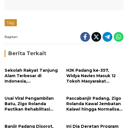
Tag:
Bagikan
Berita Terkait
Sekolah Rakyat Tanjung
HJK Padang ke-357,
Alam Terbesar di
Widya Navies Masuk 12
Indonesia,
Tokoh Masyarakat
Groundbreaking
Penerima Penghargaan
September
Pemko Padang
Usai Viral Pengambilan
Pascabanjir Padang, Zigo
Batu, Zigo Rolanda
Rolanda Kawal Jembatan
Pastikan Rehabilitasi
Kalawi hingga Normalisasi
Gunung Nago Tetap
Sungai
Berlanjut
Banjir Padang Disorot,
Ini Dia Deretan Program