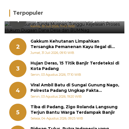
Terpopuler
BPRN Gurun Tunda Musnag, Tunggu
1
Kejelasan Proses Hukum Dugaan Dana
Desa dan BUMNag
Kamis, 30 Juli 2026, 11:45 WIB
Gakkum Kehutanan Limpahkan
2
Tersangka Pemanenan Kayu Ilegal di
Sariak Bayang ke Kejari Solok
Jumat, 31 Juli 2026, 09:10 WIB
Hujan Deras, 15 Titik Banjir Terdeteksi di
3
Kota Padang
Senin, 03 Agustus 2026, 17:10 WIB
Viral Ambil Batu di Sungai Gunung Nago,
4
Polresta Padang Ungkap Fakta
Sebenarnya
Senin, 03 Agustus 2026, 19:20 WIB
Tiba di Padang, Zigo Rolanda Langsung
5
Terjun Bantu Warga Terdampak Banjir
Selasa, 04 Agustus 2026, 09:25 WIB
Ridwan Tulus, Putra Indonesia yang