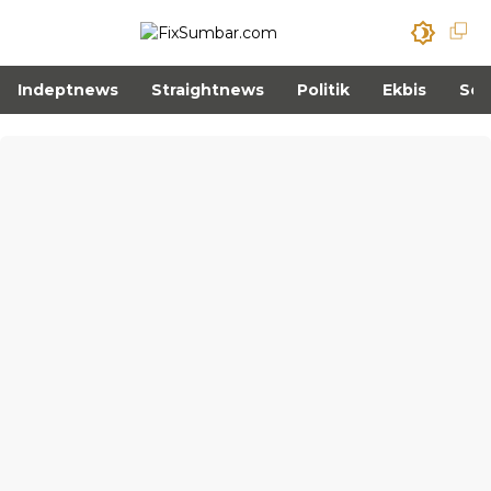
Indeptnews
Straightnews
Politik
Ekbis
Sos