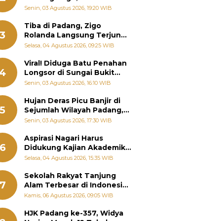
Padang Ungkap Fakta
Senin, 03 Agustus 2026, 19:20 WIB
Sebenarnya
Tiba di Padang, Zigo
3
Rolanda Langsung Terjun
Bantu Warga Terdampak
Selasa, 04 Agustus 2026, 09:25 WIB
Banjir
Viral! Diduga Batu Penahan
4
Longsor di Sungai Bukit
Nago Padang Diambil, Warga
Senin, 03 Agustus 2026, 16:10 WIB
Khawatir Bencana Terulang
Hujan Deras Picu Banjir di
5
Sejumlah Wilayah Padang,
Fadly Amran Perintahkan
Senin, 03 Agustus 2026, 17:30 WIB
OPD Siaga
Aspirasi Nagari Harus
6
Didukung Kajian Akademik,
Zigo Rolanda: Agar Mudah
Selasa, 04 Agustus 2026, 15:35 WIB
Diperjuangkan di
Kementerian
Sekolah Rakyat Tanjung
7
Alam Terbesar di Indonesia,
Groundbreaking September
Kamis, 06 Agustus 2026, 09:05 WIB
HJK Padang ke-357, Widya