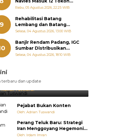
8
Navies Masuk 12 Tokoh
Masyarakat Penerima
Rabu, 05 Agustus 2026, 22:25 WIB
Penghargaan Pemko
Padang
Rehabilitasi Batang
9
Lembang dan Batang
Gawan Segera Dimulai, Zigo
Selasa, 04 Agustus 2026, 13:00 WIB
Rolanda Pastikan Proyek
Berjalan
Banjir Rendam Padang, IGC
10
Sumbar Distribusikan
Ratusan Nasi Bungkus dan
Selasa, 04 Agustus 2026, 18:10 WIB
Air Minum
ini
sil Lebih Diunggulkan, tetapi
n terbaru dan update
pang Selalu Punya Cara Membuat
jutan
:
Adrian Tuswandi
Pejabat Bukan Konten
Oleh: Adrian Tuswandi
Perang Teluk Baru: Strategi
Iran Menggoyang Hegemoni
AS dari Dalam
Oleh: Irdam Imran