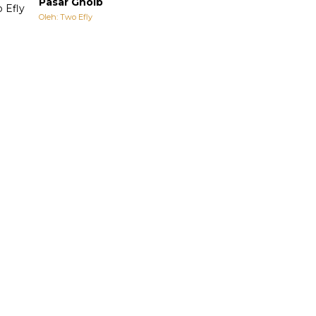
Pasar Ghoib
Oleh: Two Efly