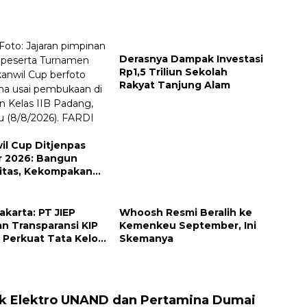
Derasnya Dampak Investasi
Rp1,5 Triliun Sekolah
Rakyat Tanjung Alam
il Cup Ditjenpas
 2026: Bangun
vitas, Kekompakan
tegritas Petugas
Jakarta: PT JIEP
Whoosh Resmi Beralih ke
an Transparansi KIP
Kemenkeu September, Ini
Perkuat Tata Kelola
Skemanya
haan
k Elektro UNAND dan Pertamina Dumai