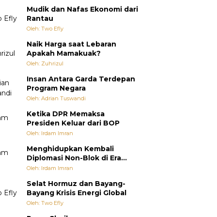
Mudik dan Nafas Ekonomi dari
Rantau
Oleh: Two Efly
Naik Harga saat Lebaran
Apakah Mamakuak?
Oleh: Zuhrizul
Insan Antara Garda Terdepan
Program Negara
Oleh: Adrian Tuswandi
Ketika DPR Memaksa
Presiden Keluar dari BOP
Oleh: Irdam Imran
Menghidupkan Kembali
Diplomasi Non-Blok di Era
Multipolar
Oleh: Irdam Imran
Selat Hormuz dan Bayang-
Bayang Krisis Energi Global
Oleh: Two Efly