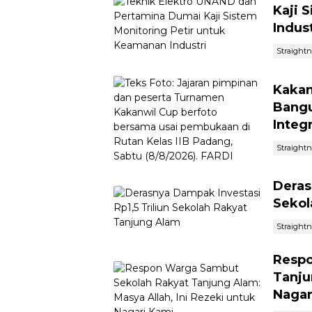
Kaji 
Indust
Straight
Kakan
Bangu
Integ
Straight
Deras
Sekol
Straight
Respo
Tanju
Nagar