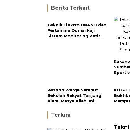
Berita Terkait
Teknik Elektro UNAND dan
Pertamina Dumai Kaji
Sistem Monitoring Petir
untuk Keamanan Industri
Kakanw
Sumbar
Sporti
dan In
Respon Warga Sambut
KI DKI 
Sekolah Rakyat Tanjung
Buktik
Alam: Masya Allah, Ini
Mampu 
Rezeki untuk Nagari Kami
Perusa
Terkini
Tekni