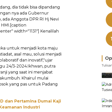
dang, dia tidak bisa dipandang
ungan nya ada Gubernur
, ada Anggota DPR RI Hj Nevi
 HMI.[caption
enter" width="1131"]
Kenalilah
uka untuk menjadi kota maju
tiadat, asal mau, solusi menjadi
Op
aboratif dan inovatif,"ujar
Bra
Tulisa
gu 24/3-2024.Ikhwan, putra
Je
Ke
nji yang saat ini menjabat
Oleh
akumbuh. Khairul mulai
 sosok yang pas untuk Padang
ND dan Pertamina Dumai Kaji
 Keamanan Industri