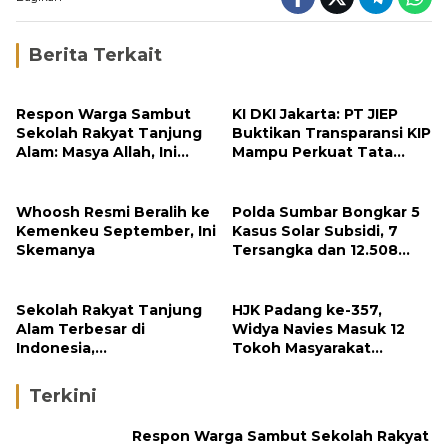
Berita Terkait
Respon Warga Sambut
KI DKI Jakarta: PT JIEP
Sekolah Rakyat Tanjung
Buktikan Transparansi KIP
Alam: Masya Allah, Ini
Mampu Perkuat Tata
Rezeki untuk Nagari Kami
Kelola Perusahaan
Whoosh Resmi Beralih ke
Polda Sumbar Bongkar 5
Kemenkeu September, Ini
Kasus Solar Subsidi, 7
Skemanya
Tersangka dan 12.508
Liter Bio Solar Disita
Sekolah Rakyat Tanjung
HJK Padang ke-357,
Alam Terbesar di
Widya Navies Masuk 12
Indonesia,
Tokoh Masyarakat
Groundbreaking
Penerima Penghargaan
September
Pemko Padang
Terkini
Respon Warga Sambut Sekolah Rakyat