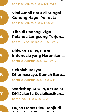
Senin, 03 Agustus 2026, 17:10 WIB
Viral Ambil Batu di Sungai
3
Gunung Nago, Polresta
Padang Ungkap Fakta
Senin, 03 Agustus 2026, 19:20 WIB
Sebenarnya
Tiba di Padang, Zigo
4
Rolanda Langsung Terjun
Bantu Warga Terdampak
Selasa, 04 Agustus 2026, 09:25 WIB
Banjir
Ridwan Tulus, Putra
5
Indonesia yang Harumkan
Nama Bangsa hingga
Sabtu, 01 Agustus 2026, 16:20 WIB
Diabadikan dalam Buku
Jepang
Sekolah Rakyat
6
Dharmasraya, Rumah Baru
268 Anak Menggapai Mimpi
Sabtu, 01 Agustus 2026, 19:10 WIB
dan Memutus Rantai
Kemiskinan
Workshop KPU RI, Ketua KI
7
DKI Jakarta Sosialisasikan
Hukum Acara Penyelesaian
Kamis, 30 Juli 2026, 20:45 WIB
Sengketa Informasi Publik
Hujan Deras Picu Banjir di