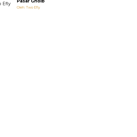
Pasar Ghoib
Oleh: Two Efly