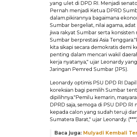
yang ulet di DPD RI. Menjadi senat
Pernah menjadi Ketua DPRD Sumba
dalam.pikirannya bagaimana ekon
Sumbar bergeliat, nilai agama, adat 
jiwa rakyat Sumbar serta konsiste
Sumbar berprestasi Asia Tenggara
kita sikapi secara demokratis demi 
penting dalam mencari wakil daerah
kerja nyatanya," ujar Leonardy y
Jaringan Pemred Sumbar (JPS).
Leonardy optimis PSU DPD RI Dapi
koreksian bagi pemilih Sumbar ten
dipilihnya."Pemilu kemarin, masyar
DPRD saja, semoga di PSU DPD RI m
kepada calon yang sudah teruji da
Sumatera Barat," ujar Leonardy. (***
Baca juga:
Mulyadi Kembali Ter