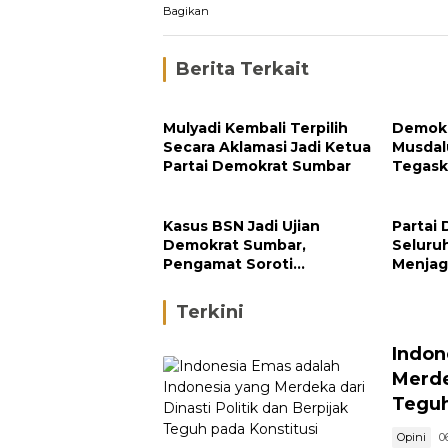
Bagikan
Berita Terkait
Mulyadi Kembali Terpilih
Demokr
Secara Aklamasi Jadi Ketua
Musdal
Partai Demokrat Sumbar
Tegask
Menuj
Kasus BSN Jadi Ujian
Partai
Demokrat Sumbar,
Seluru
Pengamat Soroti
Menjag
Ketegasan Partai terhadap
Kondus
Kader Bermasalah
Terkini
Indon
Merde
Teguh
Opini
0