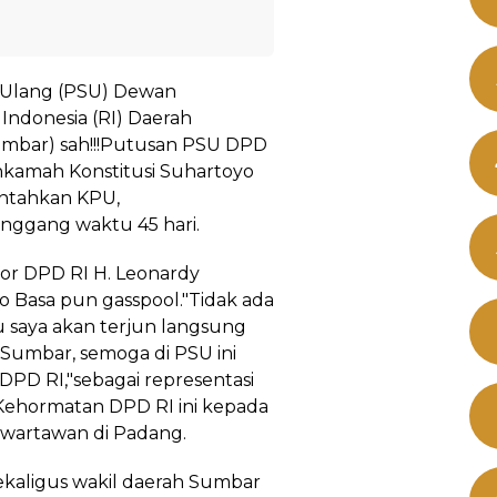
a Ulang (PSU) Dewan
Indonesia (RI) Daerah
umbar) sah!!!Putusan PSU DPD
kamah Konstitusi Suhartoyo
intahkan KPU,
ggang waktu 45 hari.
tor DPD RI H. Leonardy
ro Basa pun gasspool."Tidak ada
 saya akan terjun langsung
Sumbar, semoga di PSU ini
DPD RI,"sebagai representasi
 Kehormatan DPD RI ini kepada
wartawan di Padang.
sekaligus wakil daerah Sumbar