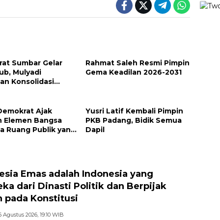
at Sumbar Gelar
Rahmat Saleh Resmi Pimpin
ub, Mulyadi
Gema Keadilan 2026-2031
an Konsolidasi
u Kemenangan 2029
 Demokrat Ajak
Yusri Latif Kembali Pimpin
h Elemen Bangsa
PKB Padang, Bidik Semua
a Ruang Publik yang
Dapil
if dan Beradab
esia Emas adalah Indonesia yang
ka dari Dinasti Politik dan Berpijak
 pada Konstitusi
6 Agustus 2026, 19:10 WIB