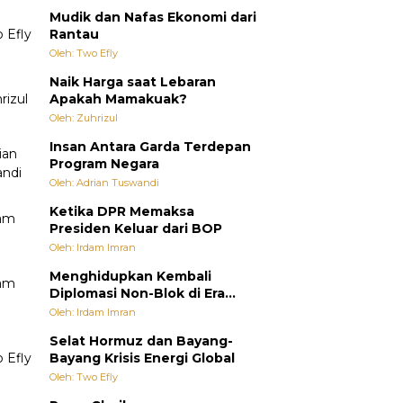
Mudik dan Nafas Ekonomi dari
Rantau
Oleh: Two Efly
Naik Harga saat Lebaran
Apakah Mamakuak?
Oleh: Zuhrizul
Insan Antara Garda Terdepan
Program Negara
Oleh: Adrian Tuswandi
Ketika DPR Memaksa
Presiden Keluar dari BOP
Oleh: Irdam Imran
Menghidupkan Kembali
Diplomasi Non-Blok di Era
Multipolar
Oleh: Irdam Imran
Selat Hormuz dan Bayang-
Bayang Krisis Energi Global
Oleh: Two Efly