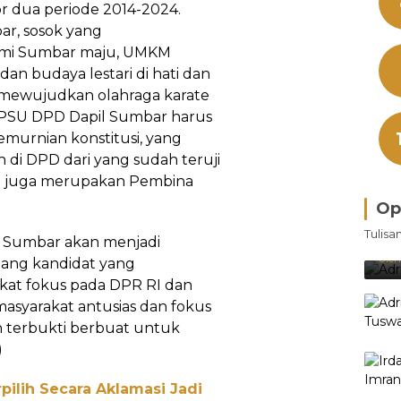
or dua periode 2014-2024.
r, sosok yang
omi Sumbar maju, UMKM
dan budaya lestari di hati dan
n mewujudkan olahraga karate
."PSU DPD Dapil Sumbar harus
kemurnian konstitusi, yang
 di DPD dari yang sudah teruji
ang juga merupakan Pembina
Op
Bra
Tulisa
Je
l Sumbar akan menjadi
Ke
Oleh
tang kandidat yang
akat fokus pada DPR RI dan
asyarakat antusias dan fokus
n terbukti berbuat untuk
)
pilih Secara Aklamasi Jadi