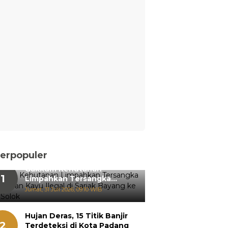
erpopuler
Gakkum Kehutanan
1
Limpahkan Tersangka
Pemanenan Kayu Ilegal di
Jumat, 31 Juli 2026, 09:10 WIB
Sariak Bayang ke Kejari
Solok
Hujan Deras, 15 Titik Banjir
2
Terdeteksi di Kota Padang