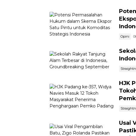
Poten
Ekspo
Indon
Opini
0
Sekol
Indon
Straight
HJK P
Tokoh
Pemk
Straight
Usai 
Pasti