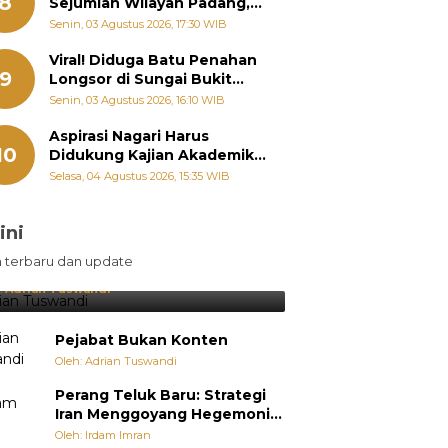
8
Sejumlah Wilayah Padang,
Fadly Amran Perintahkan
Senin, 03 Agustus 2026, 17:30 WIB
OPD Siaga
Viral! Diduga Batu Penahan
9
Longsor di Sungai Bukit
Nago Padang Diambil, Warga
Senin, 03 Agustus 2026, 16:10 WIB
Khawatir Bencana Terulang
Aspirasi Nagari Harus
10
Didukung Kajian Akademik,
Zigo Rolanda: Agar Mudah
Selasa, 04 Agustus 2026, 15:35 WIB
Diperjuangkan di
Kementerian
ini
sil Lebih Diunggulkan, tetapi
n terbaru dan update
pang Selalu Punya Cara Membuat
jutan
:
Adrian Tuswandi
Pejabat Bukan Konten
Oleh: Adrian Tuswandi
Perang Teluk Baru: Strategi
Iran Menggoyang Hegemoni
AS dari Dalam
Oleh: Irdam Imran