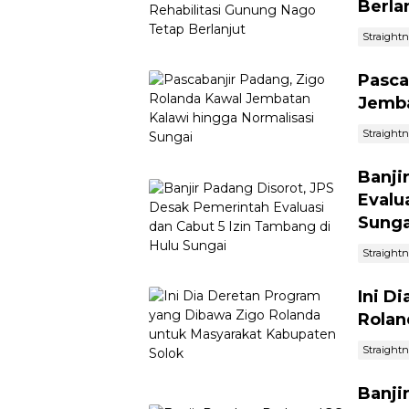
Berla
Straight
Pasca
Jemba
Straight
Banji
Evalu
Sunga
Straight
Ini D
Rolan
Straight
Banji