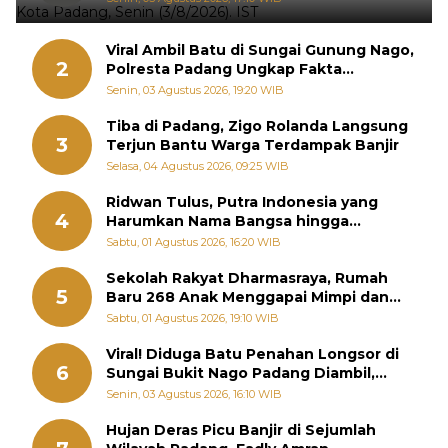
Viral Ambil Batu di Sungai Gunung Nago,
2
Polresta Padang Ungkap Fakta
Sebenarnya
Senin, 03 Agustus 2026, 19:20 WIB
Tiba di Padang, Zigo Rolanda Langsung
3
Terjun Bantu Warga Terdampak Banjir
Selasa, 04 Agustus 2026, 09:25 WIB
Ridwan Tulus, Putra Indonesia yang
4
Harumkan Nama Bangsa hingga
Diabadikan dalam Buku Jepang
Sabtu, 01 Agustus 2026, 16:20 WIB
Sekolah Rakyat Dharmasraya, Rumah
5
Baru 268 Anak Menggapai Mimpi dan
Memutus Rantai Kemiskinan
Sabtu, 01 Agustus 2026, 19:10 WIB
Viral! Diduga Batu Penahan Longsor di
6
Sungai Bukit Nago Padang Diambil,
Warga Khawatir Bencana Terulang
Senin, 03 Agustus 2026, 16:10 WIB
Hujan Deras Picu Banjir di Sejumlah