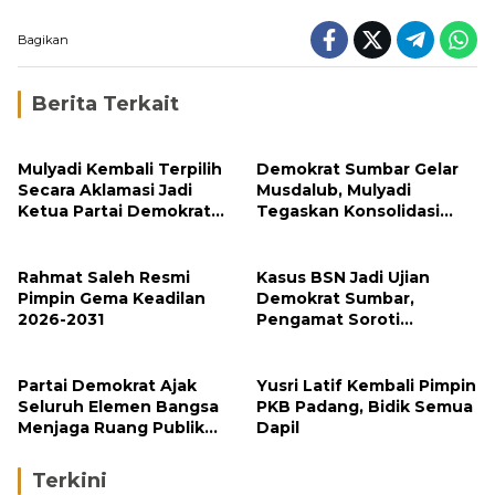
Bagikan
Berita Terkait
Mulyadi Kembali Terpilih
Demokrat Sumbar Gelar
Secara Aklamasi Jadi
Musdalub, Mulyadi
Ketua Partai Demokrat
Tegaskan Konsolidasi
Sumbar
Menuju Kemenangan
2029
Rahmat Saleh Resmi
Kasus BSN Jadi Ujian
Pimpin Gema Keadilan
Demokrat Sumbar,
2026-2031
Pengamat Soroti
Ketegasan Partai
terhadap Kader
Bermasalah
Partai Demokrat Ajak
Yusri Latif Kembali Pimpin
Seluruh Elemen Bangsa
PKB Padang, Bidik Semua
Menjaga Ruang Publik
Dapil
yang Kondusif dan
Beradab
Terkini