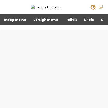
Indeptnews
Straightnews
Politik
Ekbis
Sos