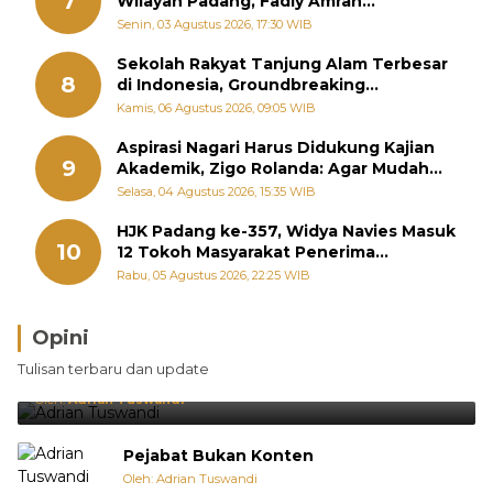
7
Wilayah Padang, Fadly Amran
Perintahkan OPD Siaga
Senin, 03 Agustus 2026, 17:30 WIB
Sekolah Rakyat Tanjung Alam Terbesar
8
di Indonesia, Groundbreaking
September
Kamis, 06 Agustus 2026, 09:05 WIB
Aspirasi Nagari Harus Didukung Kajian
9
Akademik, Zigo Rolanda: Agar Mudah
Diperjuangkan di Kementerian
Selasa, 04 Agustus 2026, 15:35 WIB
HJK Padang ke-357, Widya Navies Masuk
10
12 Tokoh Masyarakat Penerima
Penghargaan Pemko Padang
Rabu, 05 Agustus 2026, 22:25 WIB
Opini
Brasil Lebih Diunggulkan, tetapi Jepang Selalu
Tulisan terbaru dan update
Punya Cara Membuat Kejutan
Oleh:
Adrian Tuswandi
Pejabat Bukan Konten
Oleh: Adrian Tuswandi