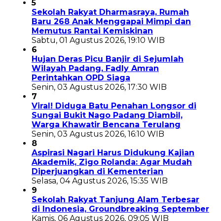
5
Sekolah Rakyat Dharmasraya, Rumah
Baru 268 Anak Menggapai Mimpi dan
Memutus Rantai Kemiskinan
Sabtu, 01 Agustus 2026, 19:10 WIB
6
Hujan Deras Picu Banjir di Sejumlah
Wilayah Padang, Fadly Amran
Perintahkan OPD Siaga
Senin, 03 Agustus 2026, 17:30 WIB
7
Viral! Diduga Batu Penahan Longsor di
Sungai Bukit Nago Padang Diambil,
Warga Khawatir Bencana Terulang
Senin, 03 Agustus 2026, 16:10 WIB
8
Aspirasi Nagari Harus Didukung Kajian
Akademik, Zigo Rolanda: Agar Mudah
Diperjuangkan di Kementerian
Selasa, 04 Agustus 2026, 15:35 WIB
9
Sekolah Rakyat Tanjung Alam Terbesar
di Indonesia, Groundbreaking September
Kamis, 06 Agustus 2026, 09:05 WIB