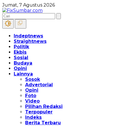
Jumat, 7 Agustus 2026
Indeptnews
Straightnews
Politik
Ekbis
Sosial
Budaya
Opini
Lainnya
Sosok
Advertorial
Opini
Foto
Video
Pilihan Redaksi
Terpopuler
Indeks
Berita Terbaru