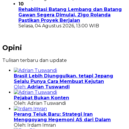
10
Rehabilitasi Batang Lembang dan Batang
Gawan Segera Dimulai, Zigo Rolanda
Pastikan Proyek Berjalan
Selasa, 04 Agustus 2026, 13:00 WIB
Opini
Tulisan terbaru dan update
Brasil Lebih Diunggulkan, tetapi Jepang
Selalu Punya Cara Membuat Kejutan
Oleh:
Adrian Tuswandi
Pejabat Bukan Konten
Oleh: Adrian Tuswandi
Perang Teluk Baru: Strategi Iran
Menggoyang Hegemoni AS dari Dalam
Oleh: Irdam Imran