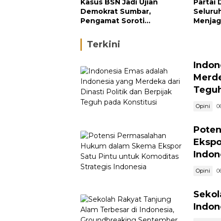
Kasus BSN Jadi Ujian
Partai
Demokrat Sumbar,
Seluru
Pengamat Soroti
Menjag
Ketegasan Partai terhadap
Kondus
Kader Bermasalah
Terkini
Indon
Merde
Teguh
Opini
0
Poten
Ekspo
Indon
Opini
0
Sekol
Indon