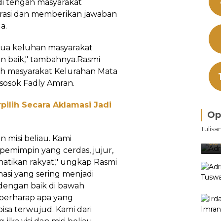
i tengah masyarakat
asi dan memberikan jawaban
a.
mua keluhan masyarakat
an baik," tambahnya.Rasmi
oh masyarakat Kelurahan Mata
 sosok Fadly Amran.
pilih Secara Aklamasi Jadi
Op
Bra
Tulisa
Je
 misi beliau. Kami
Ke
Oleh
pemimpin yang cerdas, jujur,
hatikan rakyat," ungkap Rasmi
asi yang sering menjadi
 dengan baik di bawah
berharap apa yang
isa terwujud. Kami dari