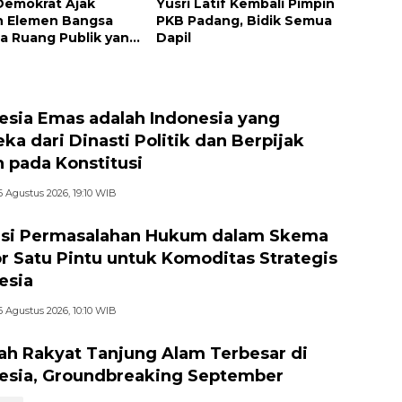
 Demokrat Ajak
Yusri Latif Kembali Pimpin
h Elemen Bangsa
PKB Padang, Bidik Semua
a Ruang Publik yang
Dapil
if dan Beradab
esia Emas adalah Indonesia yang
ka dari Dinasti Politik dan Berpijak
 pada Konstitusi
6 Agustus 2026, 19:10 WIB
si Permasalahan Hukum dalam Skema
r Satu Pintu untuk Komoditas Strategis
esia
6 Agustus 2026, 10:10 WIB
ah Rakyat Tanjung Alam Terbesar di
esia, Groundbreaking September