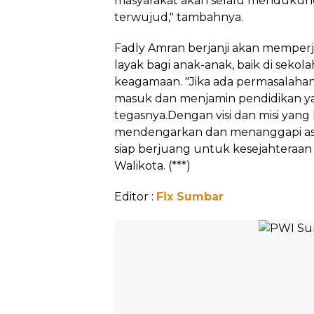
masyarakat akan selalu mendukung ji
terwujud," tambahnya.
Fadly Amran berjanji akan memper
layak bagi anak-anak, baik di sekol
keagamaan. "Jika ada permasalahan 
masuk dan menjamin pendidikan yan
tegasnya.Dengan visi dan misi yan
mendengarkan dan menanggapi aspi
siap berjuang untuk kesejahteraan
Walikota. (***)
Editor :
Fix Sumbar