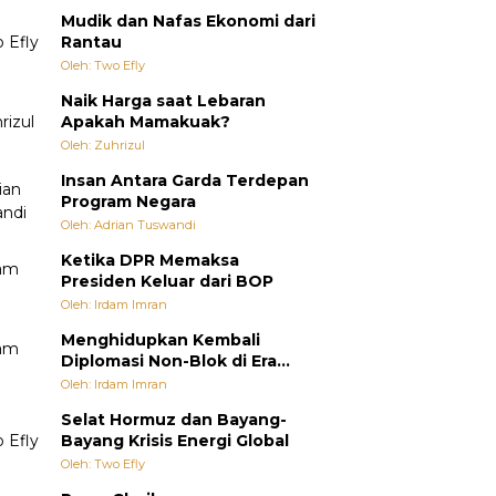
Mudik dan Nafas Ekonomi dari
Rantau
Oleh: Two Efly
Naik Harga saat Lebaran
Apakah Mamakuak?
Oleh: Zuhrizul
Insan Antara Garda Terdepan
Program Negara
Oleh: Adrian Tuswandi
Ketika DPR Memaksa
Presiden Keluar dari BOP
Oleh: Irdam Imran
Menghidupkan Kembali
Diplomasi Non-Blok di Era
Multipolar
Oleh: Irdam Imran
Selat Hormuz dan Bayang-
Bayang Krisis Energi Global
Oleh: Two Efly