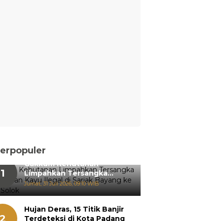
erpopuler
Gakkum Kehutanan
1
Limpahkan Tersangka
Pemanenan Kayu Ilegal di
Jumat, 31 Juli 2026, 09:10 WIB
Sariak Bayang ke Kejari
Solok
Hujan Deras, 15 Titik Banjir
2
Terdeteksi di Kota Padang