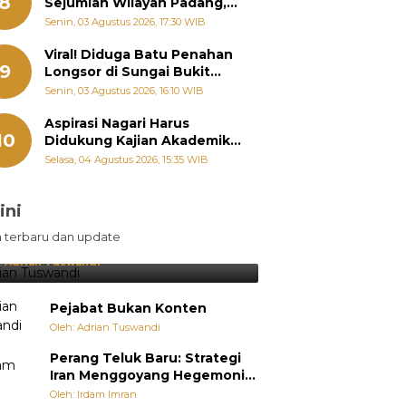
8
Sejumlah Wilayah Padang,
Fadly Amran Perintahkan
Senin, 03 Agustus 2026, 17:30 WIB
OPD Siaga
Viral! Diduga Batu Penahan
9
Longsor di Sungai Bukit
Nago Padang Diambil, Warga
Senin, 03 Agustus 2026, 16:10 WIB
Khawatir Bencana Terulang
Aspirasi Nagari Harus
10
Didukung Kajian Akademik,
Zigo Rolanda: Agar Mudah
Selasa, 04 Agustus 2026, 15:35 WIB
Diperjuangkan di
Kementerian
ini
sil Lebih Diunggulkan, tetapi
n terbaru dan update
pang Selalu Punya Cara Membuat
jutan
:
Adrian Tuswandi
Pejabat Bukan Konten
Oleh: Adrian Tuswandi
Perang Teluk Baru: Strategi
Iran Menggoyang Hegemoni
AS dari Dalam
Oleh: Irdam Imran