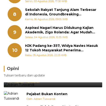
Perintahkan OPD Siaga
Senin, 03 Agustus 2026, 17:30 WIB
Sekolah Rakyat Tanjung Alam Terbesar
8
di Indonesia, Groundbreaking
September
Kamis, 06 Agustus 2026, 09:05 WIB
Aspirasi Nagari Harus Didukung Kajian
9
Akademik, Zigo Rolanda: Agar Mudah
Diperjuangkan di Kementerian
Selasa, 04 Agustus 2026, 15:35 WIB
HJK Padang ke-357, Widya Navies Masuk
10
12 Tokoh Masyarakat Penerima
Penghargaan Pemko Padang
Rabu, 05 Agustus 2026, 22:25 WIB
Opini
Brasil Lebih Diunggulkan, tetapi Jepang Selalu
Tulisan terbaru dan update
Punya Cara Membuat Kejutan
Oleh:
Adrian Tuswandi
Pejabat Bukan Konten
Oleh: Adrian Tuswandi