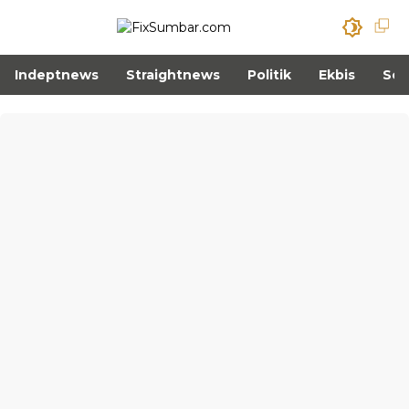
Indeptnews
Straightnews
Politik
Ekbis
Sos