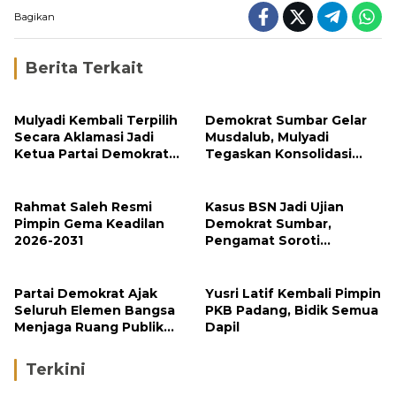
Bagikan
Berita Terkait
Mulyadi Kembali Terpilih
Demokrat Sumbar Gelar
Secara Aklamasi Jadi
Musdalub, Mulyadi
Ketua Partai Demokrat
Tegaskan Konsolidasi
Sumbar
Menuju Kemenangan
2029
Rahmat Saleh Resmi
Kasus BSN Jadi Ujian
Pimpin Gema Keadilan
Demokrat Sumbar,
2026-2031
Pengamat Soroti
Ketegasan Partai
terhadap Kader
Bermasalah
Partai Demokrat Ajak
Yusri Latif Kembali Pimpin
Seluruh Elemen Bangsa
PKB Padang, Bidik Semua
Menjaga Ruang Publik
Dapil
yang Kondusif dan
Beradab
Terkini