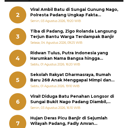
Viral Ambil Batu di Sungai Gunung Nago,
2
Polresta Padang Ungkap Fakta
Sebenarnya
Senin, 03 Agustus 2026, 19:20 WIB
Tiba di Padang, Zigo Rolanda Langsung
3
Terjun Bantu Warga Terdampak Banjir
Selasa, 04 Agustus 2026, 09:25 WIB
Ridwan Tulus, Putra Indonesia yang
4
Harumkan Nama Bangsa hingga
Diabadikan dalam Buku Jepang
Sabtu, 01 Agustus 2026, 16:20 WIB
Sekolah Rakyat Dharmasraya, Rumah
5
Baru 268 Anak Menggapai Mimpi dan
Memutus Rantai Kemiskinan
Sabtu, 01 Agustus 2026, 19:10 WIB
Viral! Diduga Batu Penahan Longsor di
6
Sungai Bukit Nago Padang Diambil,
Warga Khawatir Bencana Terulang
Senin, 03 Agustus 2026, 16:10 WIB
Hujan Deras Picu Banjir di Sejumlah
7
Wilayah Padang, Fadly Amran