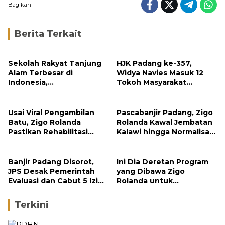
Bagikan
Berita Terkait
Sekolah Rakyat Tanjung
HJK Padang ke-357,
Alam Terbesar di
Widya Navies Masuk 12
Indonesia,
Tokoh Masyarakat
Groundbreaking
Penerima Penghargaan
September
Pemko Padang
Usai Viral Pengambilan
Pascabanjir Padang, Zigo
Batu, Zigo Rolanda
Rolanda Kawal Jembatan
Pastikan Rehabilitasi
Kalawi hingga Normalisasi
Gunung Nago Tetap
Sungai
Berlanjut
Banjir Padang Disorot,
Ini Dia Deretan Program
JPS Desak Pemerintah
yang Dibawa Zigo
Evaluasi dan Cabut 5 Izin
Rolanda untuk
Tambang di Hulu Sungai
Masyarakat Kabupaten
Solok
Terkini