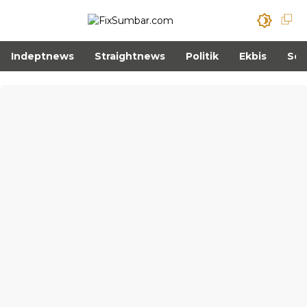
Indeptnews
Straightnews
Politik
Ekbis
Sos