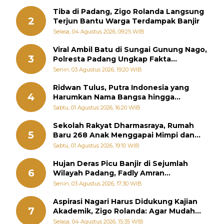
Tiba di Padang, Zigo Rolanda Langsung
2
Terjun Bantu Warga Terdampak Banjir
Selasa, 04 Agustus 2026, 09:25 WIB
Viral Ambil Batu di Sungai Gunung Nago,
3
Polresta Padang Ungkap Fakta
Sebenarnya
Senin, 03 Agustus 2026, 19:20 WIB
Ridwan Tulus, Putra Indonesia yang
4
Harumkan Nama Bangsa hingga
Diabadikan dalam Buku Jepang
Sabtu, 01 Agustus 2026, 16:20 WIB
Sekolah Rakyat Dharmasraya, Rumah
5
Baru 268 Anak Menggapai Mimpi dan
Memutus Rantai Kemiskinan
Sabtu, 01 Agustus 2026, 19:10 WIB
Hujan Deras Picu Banjir di Sejumlah
6
Wilayah Padang, Fadly Amran
Perintahkan OPD Siaga
Senin, 03 Agustus 2026, 17:30 WIB
Aspirasi Nagari Harus Didukung Kajian
7
Akademik, Zigo Rolanda: Agar Mudah
Diperjuangkan di Kementerian
Selasa, 04 Agustus 2026, 15:35 WIB