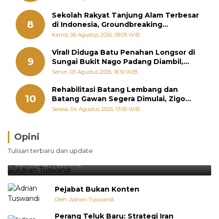
Sekolah Rakyat Tanjung Alam Terbesar
8
di Indonesia, Groundbreaking
September
Kamis, 06 Agustus 2026, 09:05 WIB
Viral! Diduga Batu Penahan Longsor di
9
Sungai Bukit Nago Padang Diambil,
Warga Khawatir Bencana Terulang
Senin, 03 Agustus 2026, 16:10 WIB
Rehabilitasi Batang Lembang dan
10
Batang Gawan Segera Dimulai, Zigo
Rolanda Pastikan Proyek Berjalan
Selasa, 04 Agustus 2026, 13:00 WIB
Opini
Brasil Lebih Diunggulkan, tetapi Jepang Selalu
Tulisan terbaru dan update
Punya Cara Membuat Kejutan
Oleh:
Adrian Tuswandi
Pejabat Bukan Konten
Oleh: Adrian Tuswandi
Perang Teluk Baru: Strategi Iran