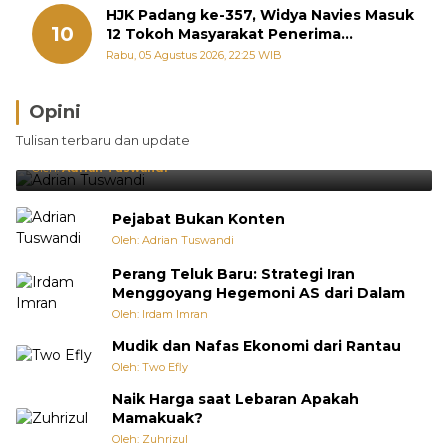
HJK Padang ke-357, Widya Navies Masuk
10
12 Tokoh Masyarakat Penerima
Penghargaan Pemko Padang
Rabu, 05 Agustus 2026, 22:25 WIB
Opini
Brasil Lebih Diunggulkan, tetapi Jepang Selalu
Tulisan terbaru dan update
Punya Cara Membuat Kejutan
Oleh:
Adrian Tuswandi
Pejabat Bukan Konten
Oleh: Adrian Tuswandi
Perang Teluk Baru: Strategi Iran
Menggoyang Hegemoni AS dari Dalam
Oleh: Irdam Imran
Mudik dan Nafas Ekonomi dari Rantau
Oleh: Two Efly
Naik Harga saat Lebaran Apakah
Mamakuak?
Oleh: Zuhrizul