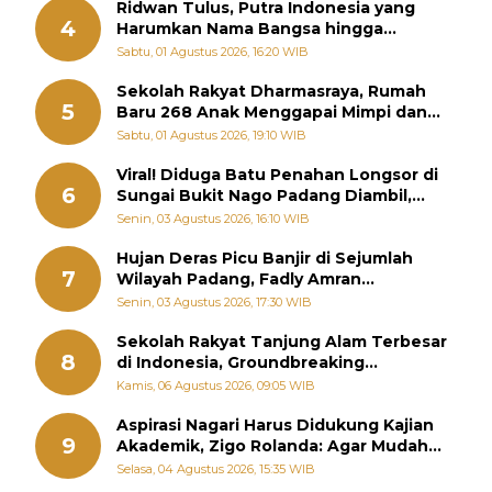
Ridwan Tulus, Putra Indonesia yang
4
Harumkan Nama Bangsa hingga
Diabadikan dalam Buku Jepang
Sabtu, 01 Agustus 2026, 16:20 WIB
Sekolah Rakyat Dharmasraya, Rumah
5
Baru 268 Anak Menggapai Mimpi dan
Memutus Rantai Kemiskinan
Sabtu, 01 Agustus 2026, 19:10 WIB
Viral! Diduga Batu Penahan Longsor di
6
Sungai Bukit Nago Padang Diambil,
Warga Khawatir Bencana Terulang
Senin, 03 Agustus 2026, 16:10 WIB
Hujan Deras Picu Banjir di Sejumlah
7
Wilayah Padang, Fadly Amran
Perintahkan OPD Siaga
Senin, 03 Agustus 2026, 17:30 WIB
Sekolah Rakyat Tanjung Alam Terbesar
8
di Indonesia, Groundbreaking
September
Kamis, 06 Agustus 2026, 09:05 WIB
Aspirasi Nagari Harus Didukung Kajian
9
Akademik, Zigo Rolanda: Agar Mudah
Diperjuangkan di Kementerian
Selasa, 04 Agustus 2026, 15:35 WIB