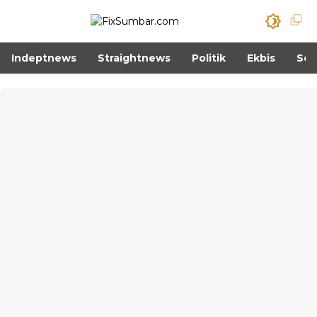
Indeptnews
Straightnews
Politik
Ekbis
Sos