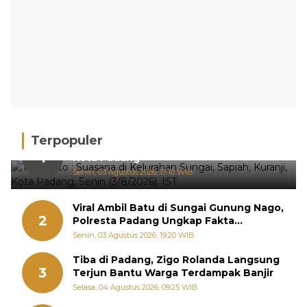
Terpopuler
Hujan Deras, 15 Titik Banjir Terdeteksi di
1
Kota Padang
Senin, 03 Agustus 2026, 17:10 WIB
Viral Ambil Batu di Sungai Gunung Nago,
2
Polresta Padang Ungkap Fakta
Sebenarnya
Senin, 03 Agustus 2026, 19:20 WIB
Tiba di Padang, Zigo Rolanda Langsung
3
Terjun Bantu Warga Terdampak Banjir
Selasa, 04 Agustus 2026, 09:25 WIB