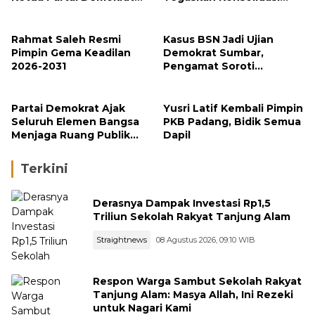
Sumbar
Menuju Kemenangan
2029
Rahmat Saleh Resmi
Kasus BSN Jadi Ujian
Pimpin Gema Keadilan
Demokrat Sumbar,
2026-2031
Pengamat Soroti
Ketegasan Partai
terhadap Kader
Bermasalah
Partai Demokrat Ajak
Yusri Latif Kembali Pimpin
Seluruh Elemen Bangsa
PKB Padang, Bidik Semua
Menjaga Ruang Publik
Dapil
yang Kondusif dan
Beradab
Terkini
Derasnya Dampak Investasi Rp1,5
Triliun Sekolah Rakyat Tanjung Alam
Straightnews
08 Agustus 2026, 09:10 WIB
Respon Warga Sambut Sekolah Rakyat
Tanjung Alam: Masya Allah, Ini Rezeki
untuk Nagari Kami