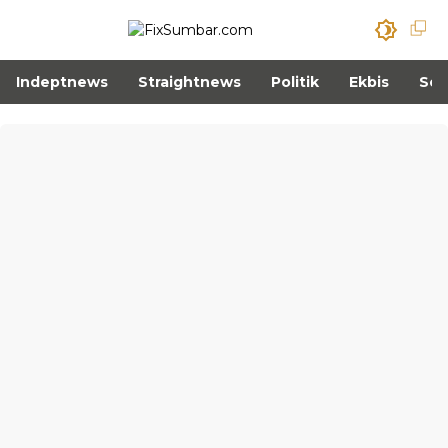
Indeptnews
Straightnews
Politik
Ekbis
Sos