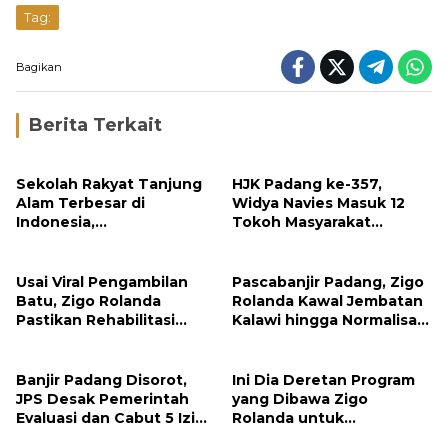
Tag:
Bagikan
Berita Terkait
Sekolah Rakyat Tanjung
HJK Padang ke-357,
Alam Terbesar di
Widya Navies Masuk 12
Indonesia,
Tokoh Masyarakat
Groundbreaking
Penerima Penghargaan
September
Pemko Padang
Usai Viral Pengambilan
Pascabanjir Padang, Zigo
Batu, Zigo Rolanda
Rolanda Kawal Jembatan
Pastikan Rehabilitasi
Kalawi hingga Normalisasi
Gunung Nago Tetap
Sungai
Berlanjut
Banjir Padang Disorot,
Ini Dia Deretan Program
JPS Desak Pemerintah
yang Dibawa Zigo
Evaluasi dan Cabut 5 Izin
Rolanda untuk
Tambang di Hulu Sungai
Masyarakat Kabupaten