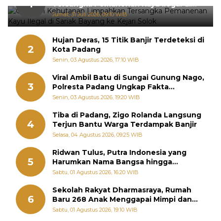
1
Tersangka Pemanenan Kayu Ilegal di
Sariak Bayang ke Kejari Solok
Jumat, 31 Juli 2026, 09:10 WIB
Hujan Deras, 15 Titik Banjir Terdeteksi di
2
Kota Padang
Senin, 03 Agustus 2026, 17:10 WIB
Viral Ambil Batu di Sungai Gunung Nago,
3
Polresta Padang Ungkap Fakta
Sebenarnya
Senin, 03 Agustus 2026, 19:20 WIB
Tiba di Padang, Zigo Rolanda Langsung
4
Terjun Bantu Warga Terdampak Banjir
Selasa, 04 Agustus 2026, 09:25 WIB
Ridwan Tulus, Putra Indonesia yang
5
Harumkan Nama Bangsa hingga
Diabadikan dalam Buku Jepang
Sabtu, 01 Agustus 2026, 16:20 WIB
Sekolah Rakyat Dharmasraya, Rumah
6
Baru 268 Anak Menggapai Mimpi dan
Memutus Rantai Kemiskinan
Sabtu, 01 Agustus 2026, 19:10 WIB