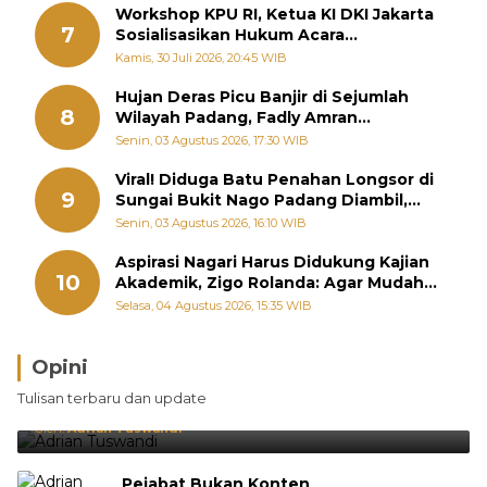
Workshop KPU RI, Ketua KI DKI Jakarta
7
Sosialisasikan Hukum Acara
Penyelesaian Sengketa Informasi Publik
Kamis, 30 Juli 2026, 20:45 WIB
Hujan Deras Picu Banjir di Sejumlah
8
Wilayah Padang, Fadly Amran
Perintahkan OPD Siaga
Senin, 03 Agustus 2026, 17:30 WIB
Viral! Diduga Batu Penahan Longsor di
9
Sungai Bukit Nago Padang Diambil,
Warga Khawatir Bencana Terulang
Senin, 03 Agustus 2026, 16:10 WIB
Aspirasi Nagari Harus Didukung Kajian
10
Akademik, Zigo Rolanda: Agar Mudah
Diperjuangkan di Kementerian
Selasa, 04 Agustus 2026, 15:35 WIB
Opini
Brasil Lebih Diunggulkan, tetapi Jepang Selalu
Tulisan terbaru dan update
Punya Cara Membuat Kejutan
Oleh:
Adrian Tuswandi
Pejabat Bukan Konten