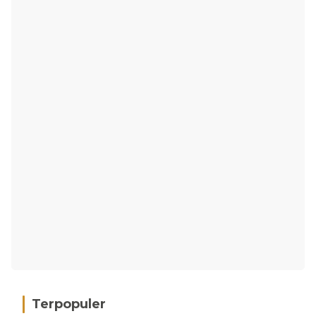
Terpopuler
Gakkum Kehutanan Limpahkan