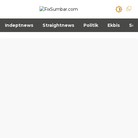
Indeptnews
Straightnews
Politik
Ekbis
Sos