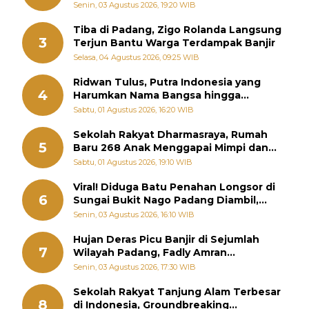
Sebenarnya
Senin, 03 Agustus 2026, 19:20 WIB
Tiba di Padang, Zigo Rolanda Langsung
3
Terjun Bantu Warga Terdampak Banjir
Selasa, 04 Agustus 2026, 09:25 WIB
Ridwan Tulus, Putra Indonesia yang
4
Harumkan Nama Bangsa hingga
Diabadikan dalam Buku Jepang
Sabtu, 01 Agustus 2026, 16:20 WIB
Sekolah Rakyat Dharmasraya, Rumah
5
Baru 268 Anak Menggapai Mimpi dan
Memutus Rantai Kemiskinan
Sabtu, 01 Agustus 2026, 19:10 WIB
Viral! Diduga Batu Penahan Longsor di
6
Sungai Bukit Nago Padang Diambil,
Warga Khawatir Bencana Terulang
Senin, 03 Agustus 2026, 16:10 WIB
Hujan Deras Picu Banjir di Sejumlah
7
Wilayah Padang, Fadly Amran
Perintahkan OPD Siaga
Senin, 03 Agustus 2026, 17:30 WIB
Sekolah Rakyat Tanjung Alam Terbesar
8
di Indonesia, Groundbreaking