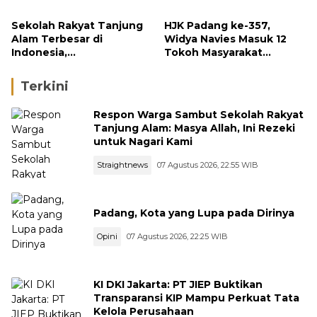
Sekolah Rakyat Tanjung
HJK Padang ke-357,
Alam Terbesar di
Widya Navies Masuk 12
Indonesia,
Tokoh Masyarakat
Groundbreaking
Penerima Penghargaan
September
Pemko Padang
Terkini
Respon Warga Sambut Sekolah Rakyat
Tanjung Alam: Masya Allah, Ini Rezeki
untuk Nagari Kami
Straightnews
07 Agustus 2026, 22:55 WIB
Padang, Kota yang Lupa pada Dirinya
Opini
07 Agustus 2026, 22:25 WIB
KI DKI Jakarta: PT JIEP Buktikan
Transparansi KIP Mampu Perkuat Tata
Kelola Perusahaan