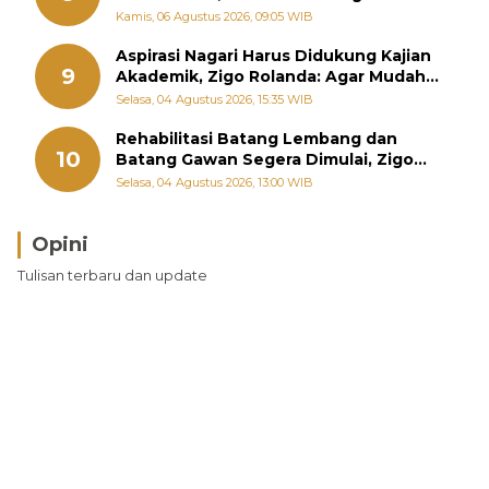
September
Kamis, 06 Agustus 2026, 09:05 WIB
Aspirasi Nagari Harus Didukung Kajian
9
Akademik, Zigo Rolanda: Agar Mudah
Diperjuangkan di Kementerian
Selasa, 04 Agustus 2026, 15:35 WIB
Rehabilitasi Batang Lembang dan
10
Batang Gawan Segera Dimulai, Zigo
Rolanda Pastikan Proyek Berjalan
Selasa, 04 Agustus 2026, 13:00 WIB
Opini
Tulisan terbaru dan update