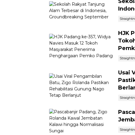
Sekol
Indon
Straight
HJK P
Tokoh
Pemk
Straight
Usai 
Pasti
Berla
Straight
Pasca
Jemba
Straight