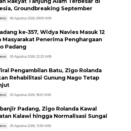
ah Rakyat Tanjung Alam Terbesar di
esia, Groundbreaking September
news
06 Agustus 2026, 09:05 WIB
adang ke-357, Widya Navies Masuk 12
 Masyarakat Penerima Penghargaan
o Padang
news
05 Agustus 2026, 22:25 WIB
Viral Pengambilan Batu, Zigo Rolanda
kan Rehabilitasi Gunung Nago Tetap
njut
news
05 Agustus 2026, 18:25 WIB
banjir Padang, Zigo Rolanda Kawal
tan Kalawi hingga Normalisasi Sungai
news
05 Agustus 2026, 13:30 WIB