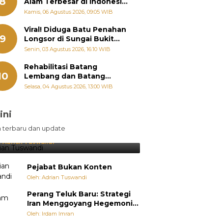
8
Alam Terbesar di Indonesia,
Groundbreaking September
Kamis, 06 Agustus 2026, 09:05 WIB
Viral! Diduga Batu Penahan
9
Longsor di Sungai Bukit
Nago Padang Diambil, Warga
Senin, 03 Agustus 2026, 16:10 WIB
Khawatir Bencana Terulang
Rehabilitasi Batang
10
Lembang dan Batang
Gawan Segera Dimulai, Zigo
Selasa, 04 Agustus 2026, 13:00 WIB
Rolanda Pastikan Proyek
Berjalan
ini
sil Lebih Diunggulkan, tetapi
n terbaru dan update
pang Selalu Punya Cara Membuat
jutan
:
Adrian Tuswandi
Pejabat Bukan Konten
Oleh: Adrian Tuswandi
Perang Teluk Baru: Strategi
Iran Menggoyang Hegemoni
AS dari Dalam
Oleh: Irdam Imran