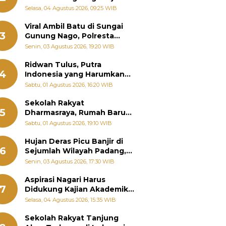
Bantu Warga Terdampak
Selasa, 04 Agustus 2026, 09:25 WIB
Banjir
Viral Ambil Batu di Sungai
3
Gunung Nago, Polresta
Padang Ungkap Fakta
Senin, 03 Agustus 2026, 19:20 WIB
Sebenarnya
Ridwan Tulus, Putra
4
Indonesia yang Harumkan
Nama Bangsa hingga
Sabtu, 01 Agustus 2026, 16:20 WIB
Diabadikan dalam Buku
Jepang
Sekolah Rakyat
5
Dharmasraya, Rumah Baru
268 Anak Menggapai Mimpi
Sabtu, 01 Agustus 2026, 19:10 WIB
dan Memutus Rantai
Kemiskinan
Hujan Deras Picu Banjir di
6
Sejumlah Wilayah Padang,
Fadly Amran Perintahkan
Senin, 03 Agustus 2026, 17:30 WIB
OPD Siaga
Aspirasi Nagari Harus
7
Didukung Kajian Akademik,
Zigo Rolanda: Agar Mudah
Selasa, 04 Agustus 2026, 15:35 WIB
Diperjuangkan di
Kementerian
Sekolah Rakyat Tanjung