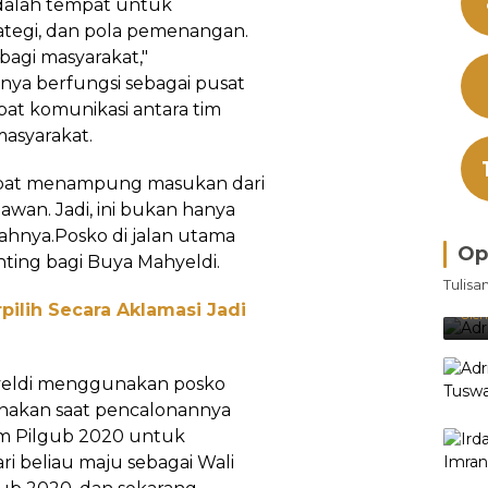
adalah tempat untuk
rategi, dan pola pemenangan.
bagi masyarakat,"
 hanya berfungsi sebagai pusat
mpat komunikasi antara tim
asyarakat.
mpat menampung masukan dari
awan. Jadi, ini bukan hanya
hnya.Posko di jalan utama
Op
nting bagi Buya Mahyeldi.
Bra
Tulisa
Je
pilih Secara Aklamasi Jadi
Ke
Oleh
ahyeldi menggunakan posko
unakan saat pencalonannya
am Pilgub 2020 untuk
i beliau maju sebagai Wali