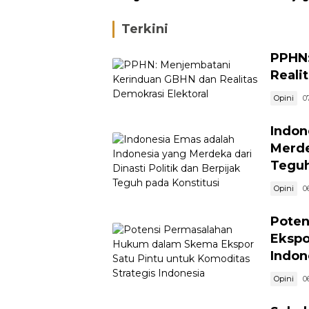
Ketegasan Partai terhadap
Kondus
Kader Bermasalah
Terkini
PPHN:
Reali
Opini
0
Indon
Merde
Teguh
Opini
0
Poten
Ekspo
Indon
Opini
0