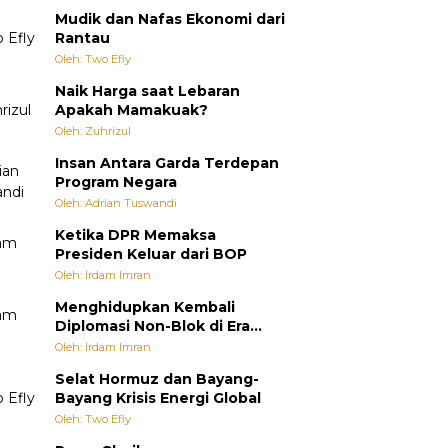
Mudik dan Nafas Ekonomi dari
Rantau
Oleh: Two Efly
Naik Harga saat Lebaran
Apakah Mamakuak?
Oleh: Zuhrizul
Insan Antara Garda Terdepan
Program Negara
Oleh: Adrian Tuswandi
Ketika DPR Memaksa
Presiden Keluar dari BOP
Oleh: Irdam Imran
Menghidupkan Kembali
Diplomasi Non-Blok di Era
Multipolar
Oleh: Irdam Imran
Selat Hormuz dan Bayang-
Bayang Krisis Energi Global
Oleh: Two Efly