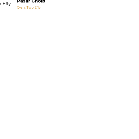
Pasar Ghoib
Oleh: Two Efly