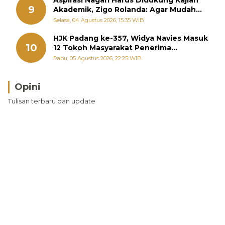
9
Akademik, Zigo Rolanda: Agar Mudah
Diperjuangkan di Kementerian
Selasa, 04 Agustus 2026, 15:35 WIB
HJK Padang ke-357, Widya Navies Masuk
10
12 Tokoh Masyarakat Penerima
Penghargaan Pemko Padang
Rabu, 05 Agustus 2026, 22:25 WIB
Opini
Tulisan terbaru dan update