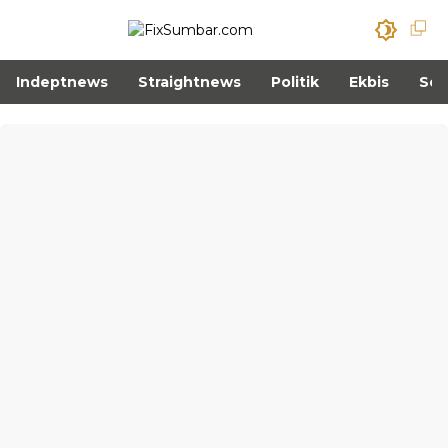
Indeptnews
Straightnews
Politik
Ekbis
Sos