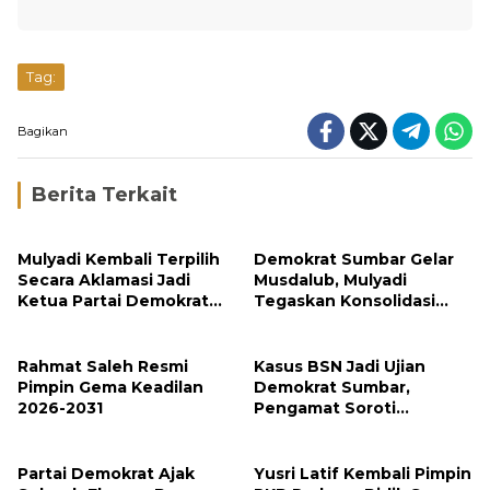
Tag:
Bagikan
Berita Terkait
Mulyadi Kembali Terpilih
Demokrat Sumbar Gelar
Secara Aklamasi Jadi
Musdalub, Mulyadi
Ketua Partai Demokrat
Tegaskan Konsolidasi
Sumbar
Menuju Kemenangan
2029
Rahmat Saleh Resmi
Kasus BSN Jadi Ujian
Pimpin Gema Keadilan
Demokrat Sumbar,
2026-2031
Pengamat Soroti
Ketegasan Partai
terhadap Kader
Bermasalah
Partai Demokrat Ajak
Yusri Latif Kembali Pimpin