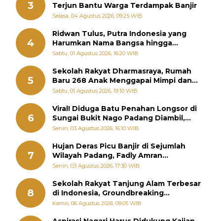
3
Terjun Bantu Warga Terdampak Banjir
Selasa, 04 Agustus 2026, 09:25 WIB
Ridwan Tulus, Putra Indonesia yang
4
Harumkan Nama Bangsa hingga
Diabadikan dalam Buku Jepang
Sabtu, 01 Agustus 2026, 16:20 WIB
Sekolah Rakyat Dharmasraya, Rumah
5
Baru 268 Anak Menggapai Mimpi dan
Memutus Rantai Kemiskinan
Sabtu, 01 Agustus 2026, 19:10 WIB
Viral! Diduga Batu Penahan Longsor di
6
Sungai Bukit Nago Padang Diambil,
Warga Khawatir Bencana Terulang
Senin, 03 Agustus 2026, 16:10 WIB
Hujan Deras Picu Banjir di Sejumlah
7
Wilayah Padang, Fadly Amran
Perintahkan OPD Siaga
Senin, 03 Agustus 2026, 17:30 WIB
Sekolah Rakyat Tanjung Alam Terbesar
8
di Indonesia, Groundbreaking
September
Kamis, 06 Agustus 2026, 09:05 WIB
Aspirasi Nagari Harus Didukung Kajian