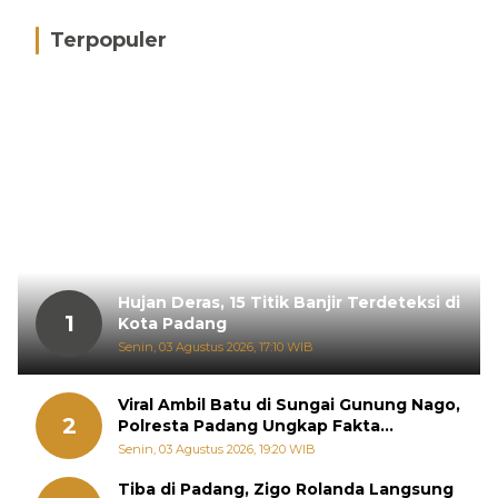
Terpopuler
Hujan Deras, 15 Titik Banjir Terdeteksi di
1
Kota Padang
Senin, 03 Agustus 2026, 17:10 WIB
Viral Ambil Batu di Sungai Gunung Nago,
2
Polresta Padang Ungkap Fakta
Sebenarnya
Senin, 03 Agustus 2026, 19:20 WIB
Tiba di Padang, Zigo Rolanda Langsung