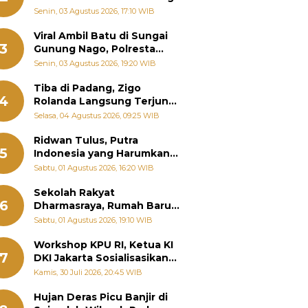
Senin, 03 Agustus 2026, 17:10 WIB
Viral Ambil Batu di Sungai
3
Gunung Nago, Polresta
Padang Ungkap Fakta
Senin, 03 Agustus 2026, 19:20 WIB
Sebenarnya
Tiba di Padang, Zigo
4
Rolanda Langsung Terjun
Bantu Warga Terdampak
Selasa, 04 Agustus 2026, 09:25 WIB
Banjir
Ridwan Tulus, Putra
5
Indonesia yang Harumkan
Nama Bangsa hingga
Sabtu, 01 Agustus 2026, 16:20 WIB
Diabadikan dalam Buku
Jepang
Sekolah Rakyat
6
Dharmasraya, Rumah Baru
268 Anak Menggapai Mimpi
Sabtu, 01 Agustus 2026, 19:10 WIB
dan Memutus Rantai
Kemiskinan
Workshop KPU RI, Ketua KI
7
DKI Jakarta Sosialisasikan
Hukum Acara Penyelesaian
Kamis, 30 Juli 2026, 20:45 WIB
Sengketa Informasi Publik
Hujan Deras Picu Banjir di