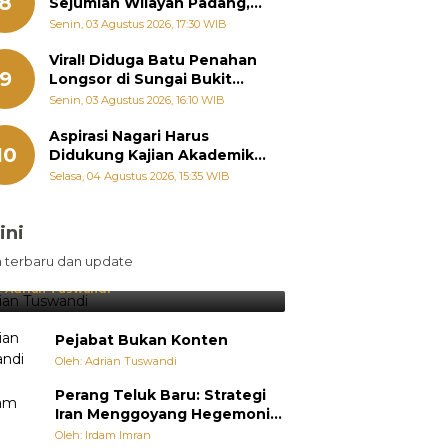
8
Sejumlah Wilayah Padang,
Fadly Amran Perintahkan
Senin, 03 Agustus 2026, 17:30 WIB
OPD Siaga
Viral! Diduga Batu Penahan
9
Longsor di Sungai Bukit
Nago Padang Diambil, Warga
Senin, 03 Agustus 2026, 16:10 WIB
Khawatir Bencana Terulang
Aspirasi Nagari Harus
10
Didukung Kajian Akademik,
Zigo Rolanda: Agar Mudah
Selasa, 04 Agustus 2026, 15:35 WIB
Diperjuangkan di
Kementerian
ini
sil Lebih Diunggulkan, tetapi
n terbaru dan update
pang Selalu Punya Cara Membuat
jutan
:
Adrian Tuswandi
Pejabat Bukan Konten
Oleh: Adrian Tuswandi
Perang Teluk Baru: Strategi
Iran Menggoyang Hegemoni
AS dari Dalam
Oleh: Irdam Imran