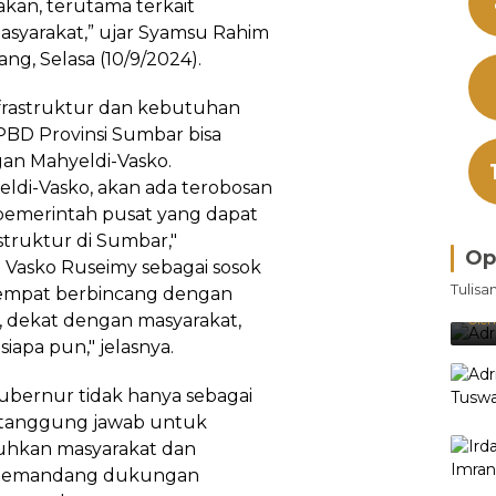
kan, terutama terkait
asyarakat,” ujar Syamsu Rahim
g, Selasa (10/9/2024).
frastruktur dan kebutuhan
PBD Provinsi Sumbar bisa
an Mahyeldi-Vasko.
ldi-Vasko, akan ada terobosan
i pemerintah pusat yang dapat
ruktur di Sumbar,"
Op
 Vasko Ruseimy sebagai sosok
Bra
Tulisa
sempat berbincang dengan
Je
Ke
a, dekat dengan masyarakat,
Oleh
apa pun," jelasnya.
bernur tidak hanya sebagai
ki tanggung jawab untuk
uhkan masyarakat dan
 memandang dukungan