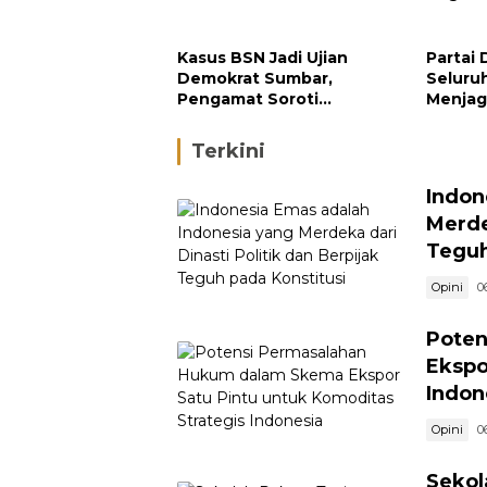
Menuj
Kasus BSN Jadi Ujian
Partai
Demokrat Sumbar,
Seluru
Pengamat Soroti
Menjag
Ketegasan Partai terhadap
Kondus
Kader Bermasalah
Terkini
Indon
Merde
Teguh
Opini
0
Poten
Ekspo
Indon
Opini
0
Sekol