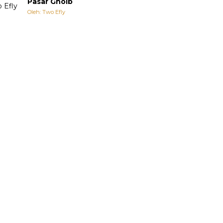
Pasar Ghoib
Oleh: Two Efly