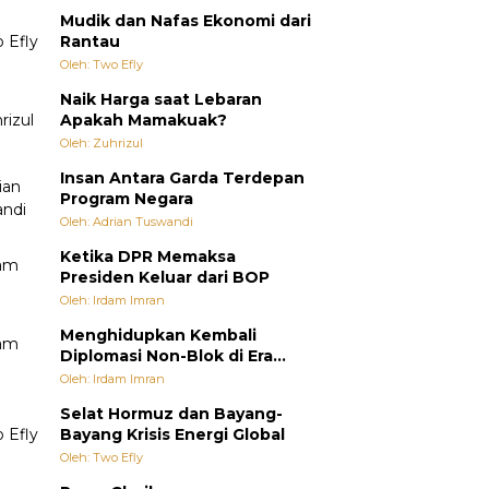
Mudik dan Nafas Ekonomi dari
Rantau
Oleh: Two Efly
Naik Harga saat Lebaran
Apakah Mamakuak?
Oleh: Zuhrizul
Insan Antara Garda Terdepan
Program Negara
Oleh: Adrian Tuswandi
Ketika DPR Memaksa
Presiden Keluar dari BOP
Oleh: Irdam Imran
Menghidupkan Kembali
Diplomasi Non-Blok di Era
Multipolar
Oleh: Irdam Imran
Selat Hormuz dan Bayang-
Bayang Krisis Energi Global
Oleh: Two Efly