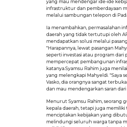
yang mau mendengar ide-ide kebija
infrastruktur dan pemberdayaan m
melalui sambungan telepon di Padan
Ia menambahkan, permasalahan in
daerah yang tidak tertutupi oleh A
mendapatkan solusi melalui pasang
"Harapannya, lewat pasangan Mahye
seperti investasi atau program dar
mempercepat pembangunan infrast
katanya.Syamsu Rahim juga menilai
yang melengkapi Mahyeldi. "Saya 
Vasko, dia orangnya sangat terbuk
dan mau mendengarkan saran dari si
Menurut Syamsu Rahim, seorang gu
kepala daerah, tetapi juga memili
menciptakan kebijakan yang dibut
melindungi seluruh warga tanpa