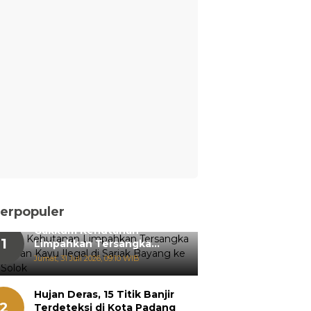
erpopuler
Gakkum Kehutanan
1
Limpahkan Tersangka
Pemanenan Kayu Ilegal di
Jumat, 31 Juli 2026, 09:10 WIB
Sariak Bayang ke Kejari
Solok
Hujan Deras, 15 Titik Banjir
2
Terdeteksi di Kota Padang