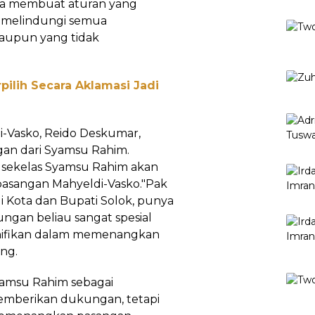
isa membuat aturan yang
n melindungi semua
aupun yang tidak
pilih Secara Aklamasi Jadi
i-Vasko, Reido Deskumar,
an dari Syamsu Rahim.
 sekelas Syamsu Rahim akan
asangan Mahyeldi-Vasko."Pak
 Kota dan Bupati Solok, punya
ngan beliau sangat spesial
nifikan dalam memenangkan
ang.
amsu Rahim sebagai
emberikan dukungan, tetapi