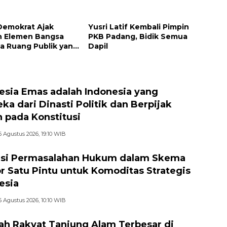
u Kemenangan 2029
 Demokrat Ajak
Yusri Latif Kembali Pimpin
h Elemen Bangsa
PKB Padang, Bidik Semua
a Ruang Publik yang
Dapil
if dan Beradab
esia Emas adalah Indonesia yang
ka dari Dinasti Politik dan Berpijak
 pada Konstitusi
6 Agustus 2026, 19:10 WIB
si Permasalahan Hukum dalam Skema
r Satu Pintu untuk Komoditas Strategis
esia
6 Agustus 2026, 10:10 WIB
ah Rakyat Tanjung Alam Terbesar di