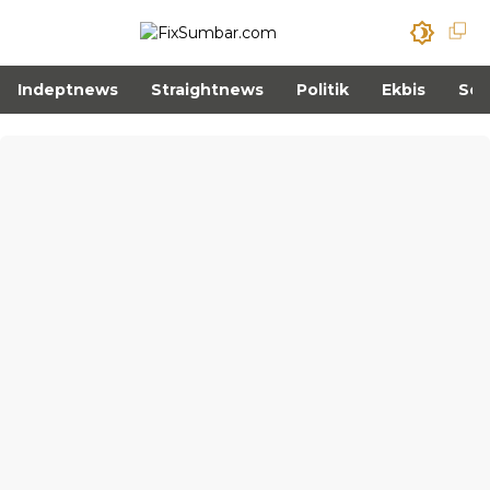
Indeptnews
Straightnews
Politik
Ekbis
Sos