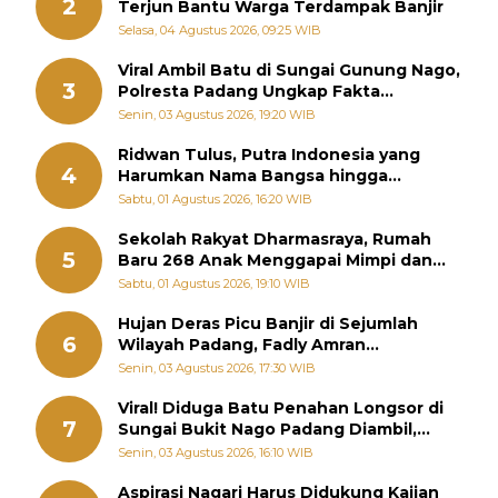
2
Terjun Bantu Warga Terdampak Banjir
Selasa, 04 Agustus 2026, 09:25 WIB
Viral Ambil Batu di Sungai Gunung Nago,
3
Polresta Padang Ungkap Fakta
Sebenarnya
Senin, 03 Agustus 2026, 19:20 WIB
Ridwan Tulus, Putra Indonesia yang
4
Harumkan Nama Bangsa hingga
Diabadikan dalam Buku Jepang
Sabtu, 01 Agustus 2026, 16:20 WIB
Sekolah Rakyat Dharmasraya, Rumah
5
Baru 268 Anak Menggapai Mimpi dan
Memutus Rantai Kemiskinan
Sabtu, 01 Agustus 2026, 19:10 WIB
Hujan Deras Picu Banjir di Sejumlah
6
Wilayah Padang, Fadly Amran
Perintahkan OPD Siaga
Senin, 03 Agustus 2026, 17:30 WIB
Viral! Diduga Batu Penahan Longsor di
7
Sungai Bukit Nago Padang Diambil,
Warga Khawatir Bencana Terulang
Senin, 03 Agustus 2026, 16:10 WIB
Aspirasi Nagari Harus Didukung Kajian