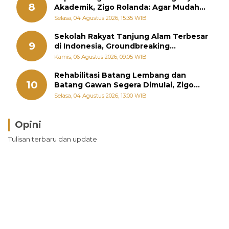
8
Akademik, Zigo Rolanda: Agar Mudah
Diperjuangkan di Kementerian
Selasa, 04 Agustus 2026, 15:35 WIB
Sekolah Rakyat Tanjung Alam Terbesar
9
di Indonesia, Groundbreaking
September
Kamis, 06 Agustus 2026, 09:05 WIB
Rehabilitasi Batang Lembang dan
10
Batang Gawan Segera Dimulai, Zigo
Rolanda Pastikan Proyek Berjalan
Selasa, 04 Agustus 2026, 13:00 WIB
Opini
Tulisan terbaru dan update