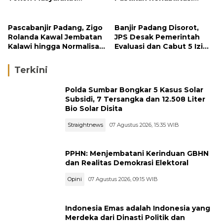
Penerima Penghargaan
Gunung Nago Tetap
Pemko Padang
Berlanjut
Pascabanjir Padang, Zigo
Banjir Padang Disorot,
Rolanda Kawal Jembatan
JPS Desak Pemerintah
Kalawi hingga Normalisasi
Evaluasi dan Cabut 5 Izin
Sungai
Tambang di Hulu Sungai
Terkini
Polda Sumbar Bongkar 5 Kasus Solar
Subsidi, 7 Tersangka dan 12.508 Liter
Bio Solar Disita
Straightnews
07 Agustus 2026, 15:35 WIB
PPHN: Menjembatani Kerinduan GBHN
dan Realitas Demokrasi Elektoral
Opini
07 Agustus 2026, 09:15 WIB
Indonesia Emas adalah Indonesia yang
Merdeka dari Dinasti Politik dan