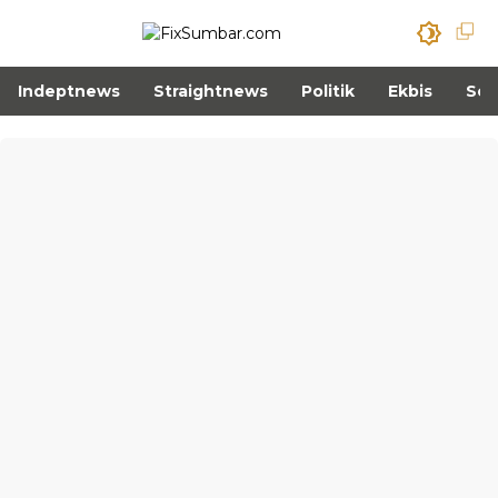
Indeptnews
Straightnews
Politik
Ekbis
Sos