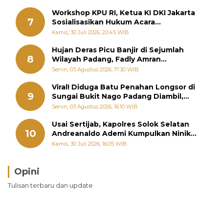
Workshop KPU RI, Ketua KI DKI Jakarta
7
Sosialisasikan Hukum Acara
Penyelesaian Sengketa Informasi Publik
Kamis, 30 Juli 2026, 20:45 WIB
Hujan Deras Picu Banjir di Sejumlah
8
Wilayah Padang, Fadly Amran
Perintahkan OPD Siaga
Senin, 03 Agustus 2026, 17:30 WIB
Viral! Diduga Batu Penahan Longsor di
9
Sungai Bukit Nago Padang Diambil,
Warga Khawatir Bencana Terulang
Senin, 03 Agustus 2026, 16:10 WIB
Usai Sertijab, Kapolres Solok Selatan
10
Andreanaldo Ademi Kumpulkan Ninik
Mamak Bahas Kamtibmas dan Judi
Kamis, 30 Juli 2026, 16:05 WIB
Online
Opini
Tulisan terbaru dan update