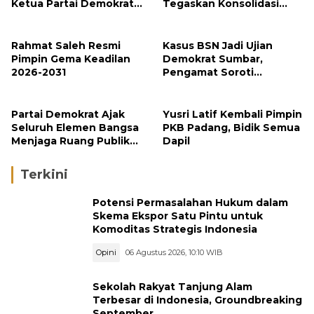
Ketua Partai Demokrat
Tegaskan Konsolidasi
Sumbar
Menuju Kemenangan
2029
Rahmat Saleh Resmi
Kasus BSN Jadi Ujian
Pimpin Gema Keadilan
Demokrat Sumbar,
2026-2031
Pengamat Soroti
Ketegasan Partai
terhadap Kader
Bermasalah
Partai Demokrat Ajak
Yusri Latif Kembali Pimpin
Seluruh Elemen Bangsa
PKB Padang, Bidik Semua
Menjaga Ruang Publik
Dapil
yang Kondusif dan
Beradab
Terkini
Potensi Permasalahan Hukum dalam
Skema Ekspor Satu Pintu untuk
Komoditas Strategis Indonesia
Opini
06 Agustus 2026, 10:10 WIB
Sekolah Rakyat Tanjung Alam
Terbesar di Indonesia, Groundbreaking
September