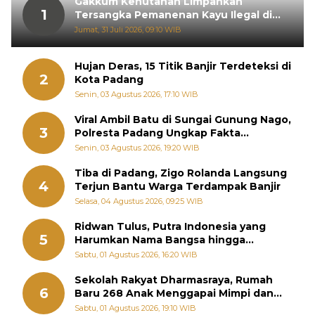
Gakkum Kehutanan Limpahkan
1
Tersangka Pemanenan Kayu Ilegal di
Sariak Bayang ke Kejari Solok
Jumat, 31 Juli 2026, 09:10 WIB
Hujan Deras, 15 Titik Banjir Terdeteksi di
2
Kota Padang
Senin, 03 Agustus 2026, 17:10 WIB
Viral Ambil Batu di Sungai Gunung Nago,
3
Polresta Padang Ungkap Fakta
Sebenarnya
Senin, 03 Agustus 2026, 19:20 WIB
Tiba di Padang, Zigo Rolanda Langsung
4
Terjun Bantu Warga Terdampak Banjir
Selasa, 04 Agustus 2026, 09:25 WIB
Ridwan Tulus, Putra Indonesia yang
5
Harumkan Nama Bangsa hingga
Diabadikan dalam Buku Jepang
Sabtu, 01 Agustus 2026, 16:20 WIB
Sekolah Rakyat Dharmasraya, Rumah
6
Baru 268 Anak Menggapai Mimpi dan
Memutus Rantai Kemiskinan
Sabtu, 01 Agustus 2026, 19:10 WIB