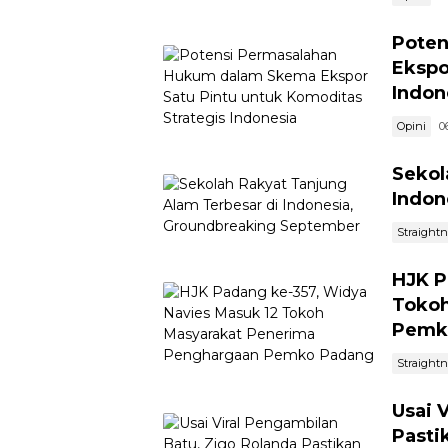
Poten
Ekspo
Indon
Opini
0
Sekol
Indon
Straight
HJK P
Tokoh
Pemk
Straight
Usai 
Pasti