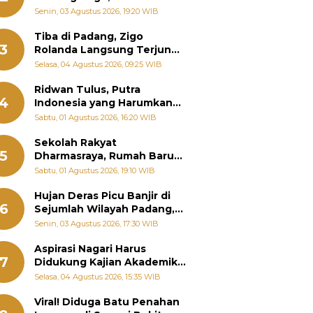
Padang Ungkap Fakta
Senin, 03 Agustus 2026, 19:20 WIB
Sebenarnya
Tiba di Padang, Zigo
3
Rolanda Langsung Terjun
Bantu Warga Terdampak
Selasa, 04 Agustus 2026, 09:25 WIB
Banjir
Ridwan Tulus, Putra
4
Indonesia yang Harumkan
Nama Bangsa hingga
Sabtu, 01 Agustus 2026, 16:20 WIB
Diabadikan dalam Buku
Jepang
Sekolah Rakyat
5
Dharmasraya, Rumah Baru
268 Anak Menggapai Mimpi
Sabtu, 01 Agustus 2026, 19:10 WIB
dan Memutus Rantai
Kemiskinan
Hujan Deras Picu Banjir di
6
Sejumlah Wilayah Padang,
Fadly Amran Perintahkan
Senin, 03 Agustus 2026, 17:30 WIB
OPD Siaga
Aspirasi Nagari Harus
7
Didukung Kajian Akademik,
Zigo Rolanda: Agar Mudah
Selasa, 04 Agustus 2026, 15:35 WIB
Diperjuangkan di
Kementerian
Viral! Diduga Batu Penahan