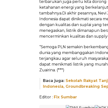
terbarukan juga perlu kita doro
ketahanan energi yang berkelanju
tambahnya.Di akhir pesannya, Nevi Zu
Indonesia dapat dinikmati secara m
dengan kualitas dan suplai yang te
menegaskan, listrik dimanapun bera
mencerminkan kualitas dan supply-
“Semoga PLN semakin berkembang 
dunia yang membanggakan Indonesia,
terjangkau agar seluruh masyarakat
dapat menikmati listrik yang murah
Zuairina. (***)
Baca juga:
Sekolah Rakyat Tan
Indonesia, Groundbreaking S
Editor :
Fix Sumbar