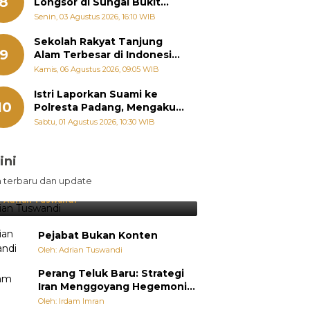
8
Longsor di Sungai Bukit
Nago Padang Diambil, Warga
Senin, 03 Agustus 2026, 16:10 WIB
Khawatir Bencana Terulang
Sekolah Rakyat Tanjung
9
Alam Terbesar di Indonesia,
Groundbreaking September
Kamis, 06 Agustus 2026, 09:05 WIB
Istri Laporkan Suami ke
10
Polresta Padang, Mengaku
Dipaksa Berhubungan
Sabtu, 01 Agustus 2026, 10:30 WIB
dengan Pria Lain
ini
sil Lebih Diunggulkan, tetapi
n terbaru dan update
pang Selalu Punya Cara Membuat
jutan
:
Adrian Tuswandi
Pejabat Bukan Konten
Oleh: Adrian Tuswandi
Perang Teluk Baru: Strategi
Iran Menggoyang Hegemoni
AS dari Dalam
Oleh: Irdam Imran