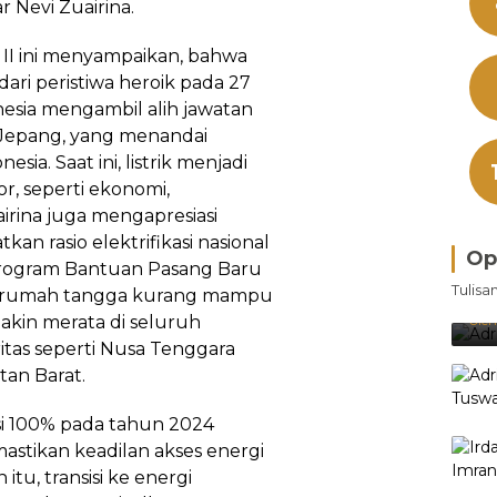
 Nevi Zuairina.
II ini menyampaikan, bahwa
 dari peristiwa heroik pada 27
esia mengambil alih jawatan
h Jepang, yang menandai
ia. Saat ini, listrik menjadi
or, seperti ekonomi,
irina juga mengapresiasi
n rasio elektrifikasi nasional
Op
 Program Bantuan Pasang Baru
Bra
Tulisa
ar rumah tangga kurang mampu
Je
Ke
akin merata di seluruh
Oleh
ritas seperti Nusa Tenggara
tan Barat.
asi 100% pada tahun 2024
stikan keadilan akses energi
 itu, transisi ke energi