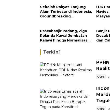
Sekolah Rakyat Tanjung
HJK Pa
Alam Terbesar di Indonesia,
Navies
Groundbreaking
Masyar
September
Pengh
Padan
Pascabanjir Padang, Zigo
Banjir 
Rolanda Kawal Jembatan
Desak 
Kalawi hingga Normalisasi
dan Ca
Sungai
di Hulu
Terkini
PPHN:
Reali
Opini
0
Indon
Merde
Teguh
Opini
0