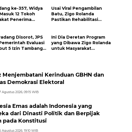
dang ke-357, Widya
Usai Viral Pengambilan
 Masuk 12 Tokoh
Batu, Zigo Rolanda
akat Penerima
Pastikan Rehabilitasi
argaan Pemko
Gunung Nago Tetap
g
Berlanjut
Padang Disorot, JPS
Ini Dia Deretan Program
Pemerintah Evaluasi
yang Dibawa Zigo Rolanda
but 5 Izin Tambang
untuk Masyarakat
 Sungai
Kabupaten Solok
 Menjembatani Kerinduan GBHN dan
tas Demokrasi Elektoral
7 Agustus 2026, 09:15 WIB
esia Emas adalah Indonesia yang
ka dari Dinasti Politik dan Berpijak
 pada Konstitusi
6 Agustus 2026, 19:10 WIB