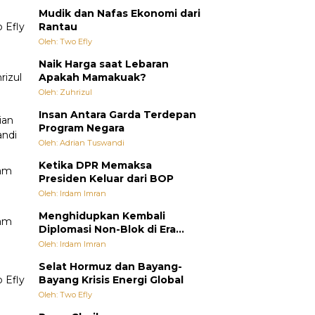
Mudik dan Nafas Ekonomi dari
Rantau
Oleh: Two Efly
Naik Harga saat Lebaran
Apakah Mamakuak?
Oleh: Zuhrizul
Insan Antara Garda Terdepan
Program Negara
Oleh: Adrian Tuswandi
Ketika DPR Memaksa
Presiden Keluar dari BOP
Oleh: Irdam Imran
Menghidupkan Kembali
Diplomasi Non-Blok di Era
Multipolar
Oleh: Irdam Imran
Selat Hormuz dan Bayang-
Bayang Krisis Energi Global
Oleh: Two Efly