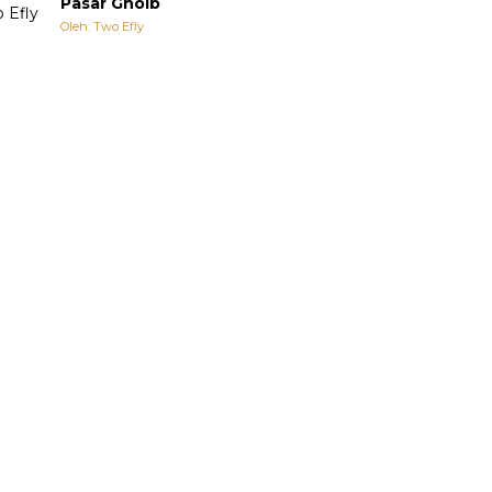
Pasar Ghoib
Oleh: Two Efly