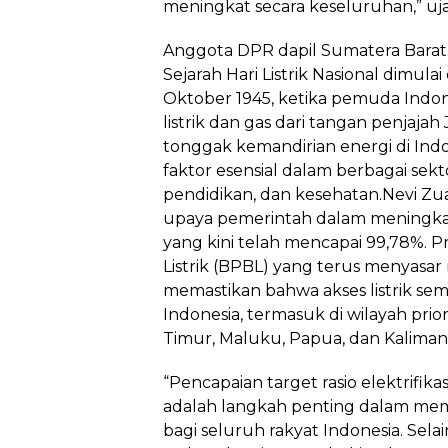
meningkat secara keseluruhan,” ujar
Anggota DPR dapil Sumatera Barat 
Sejarah Hari Listrik Nasional dimulai
Oktober 1945, ketika pemuda Indon
listrik dan gas dari tangan penjaja
tonggak kemandirian energi di Indones
faktor esensial dalam berbagai sekt
pendidikan, dan kesehatan.Nevi Zua
upaya pemerintah dalam meningkatka
yang kini telah mencapai 99,78%.
Listrik (BPBL) yang terus menyas
memastikan bahwa akses listrik sem
Indonesia, termasuk di wilayah prio
Timur, Maluku, Papua, dan Kaliman
“Pencapaian target rasio elektrifik
adalah langkah penting dalam mema
bagi seluruh rakyat Indonesia. Selain