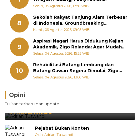
Perintahkan OPD Siaga
Senin, 03 Agustus 2026, 17:30 WIB
Sekolah Rakyat Tanjung Alam Terbesar
8
di Indonesia, Groundbreaking
September
Kamis, 06 Agustus 2026, 09:05 WIB
Aspirasi Nagari Harus Didukung Kajian
9
Akademik, Zigo Rolanda: Agar Mudah
Diperjuangkan di Kementerian
Selasa, 04 Agustus 2026, 15:35 WIB
Rehabilitasi Batang Lembang dan
10
Batang Gawan Segera Dimulai, Zigo
Rolanda Pastikan Proyek Berjalan
Selasa, 04 Agustus 2026, 13:00 WIB
Opini
Brasil Lebih Diunggulkan, tetapi Jepang Selalu
Tulisan terbaru dan update
Punya Cara Membuat Kejutan
Oleh:
Adrian Tuswandi
Pejabat Bukan Konten
Oleh: Adrian Tuswandi