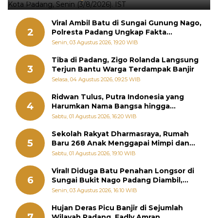
Viral Ambil Batu di Sungai Gunung Nago,
2
Polresta Padang Ungkap Fakta
Sebenarnya
Senin, 03 Agustus 2026, 19:20 WIB
Tiba di Padang, Zigo Rolanda Langsung
3
Terjun Bantu Warga Terdampak Banjir
Selasa, 04 Agustus 2026, 09:25 WIB
Ridwan Tulus, Putra Indonesia yang
4
Harumkan Nama Bangsa hingga
Diabadikan dalam Buku Jepang
Sabtu, 01 Agustus 2026, 16:20 WIB
Sekolah Rakyat Dharmasraya, Rumah
5
Baru 268 Anak Menggapai Mimpi dan
Memutus Rantai Kemiskinan
Sabtu, 01 Agustus 2026, 19:10 WIB
Viral! Diduga Batu Penahan Longsor di
6
Sungai Bukit Nago Padang Diambil,
Warga Khawatir Bencana Terulang
Senin, 03 Agustus 2026, 16:10 WIB
Hujan Deras Picu Banjir di Sejumlah
7
Wilayah Padang, Fadly Amran