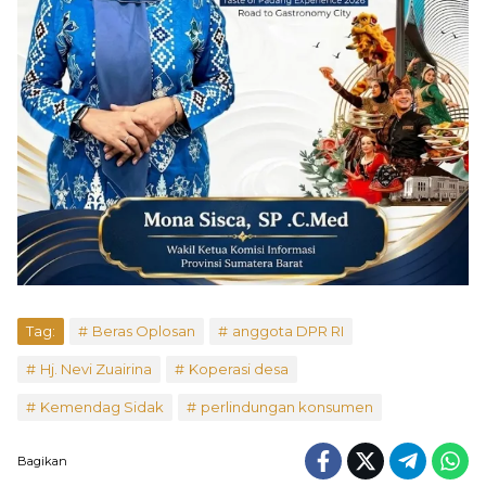
Tag:
Beras Oplosan
anggota DPR RI
Hj. Nevi Zuairina
Koperasi desa
Kemendag Sidak
perlindungan konsumen
Bagikan