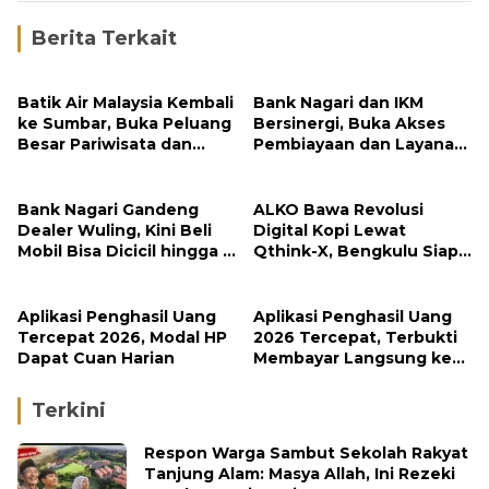
Berita Terkait
Batik Air Malaysia Kembali
Bank Nagari dan IKM
ke Sumbar, Buka Peluang
Bersinergi, Buka Akses
Besar Pariwisata dan
Pembiayaan dan Layanan
Investasi
Digital bagi UMKM Minang
Bank Nagari Gandeng
ALKO Bawa Revolusi
Dealer Wuling, Kini Beli
Digital Kopi Lewat
Mobil Bisa Dicicil hingga 5
Qthink-X, Bengkulu Siap
Tahun
Tembus Pasar Global
Aplikasi Penghasil Uang
Aplikasi Penghasil Uang
Tercepat 2026, Modal HP
2026 Tercepat, Terbukti
Dapat Cuan Harian
Membayar Langsung ke
DANA
Terkini
Respon Warga Sambut Sekolah Rakyat
Tanjung Alam: Masya Allah, Ini Rezeki