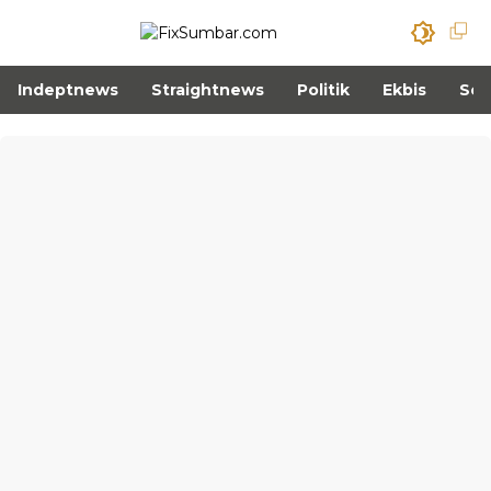
Indeptnews
Straightnews
Politik
Ekbis
Sos