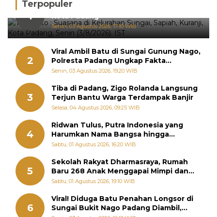
Terpopuler
Hujan Deras, 15 Titik Banjir Terdeteksi di
1
Kota Padang
Senin, 03 Agustus 2026, 17:10 WIB
Viral Ambil Batu di Sungai Gunung Nago,
2
Polresta Padang Ungkap Fakta
Sebenarnya
Senin, 03 Agustus 2026, 19:20 WIB
Tiba di Padang, Zigo Rolanda Langsung
3
Terjun Bantu Warga Terdampak Banjir
Selasa, 04 Agustus 2026, 09:25 WIB
Ridwan Tulus, Putra Indonesia yang
4
Harumkan Nama Bangsa hingga
Diabadikan dalam Buku Jepang
Sabtu, 01 Agustus 2026, 16:20 WIB
Sekolah Rakyat Dharmasraya, Rumah
5
Baru 268 Anak Menggapai Mimpi dan
Memutus Rantai Kemiskinan
Sabtu, 01 Agustus 2026, 19:10 WIB
Viral! Diduga Batu Penahan Longsor di
6
Sungai Bukit Nago Padang Diambil,