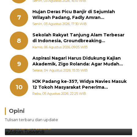
Warga Khawatir Bencana Terulang
Senin, 03 Agustus 2026, 16:10 WIB
Hujan Deras Picu Banjir di Sejumlah
7
Wilayah Padang, Fadly Amran
Perintahkan OPD Siaga
Senin, 03 Agustus 2026, 17:30 WIB
Sekolah Rakyat Tanjung Alam Terbesar
8
di Indonesia, Groundbreaking
September
Kamis, 06 Agustus 2026, 09:05 WIB
Aspirasi Nagari Harus Didukung Kajian
9
Akademik, Zigo Rolanda: Agar Mudah
Diperjuangkan di Kementerian
Selasa, 04 Agustus 2026, 15:35 WIB
HJK Padang ke-357, Widya Navies Masuk
10
12 Tokoh Masyarakat Penerima
Penghargaan Pemko Padang
Rabu, 05 Agustus 2026, 22:25 WIB
Opini
Brasil Lebih Diunggulkan, tetapi Jepang Selalu
Tulisan terbaru dan update
Punya Cara Membuat Kejutan
Oleh:
Adrian Tuswandi