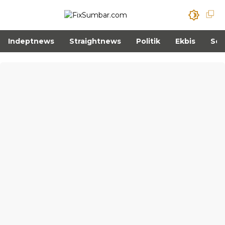
Indeptnews
Straightnews
Politik
Ekbis
Sos