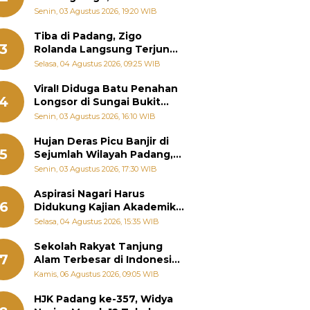
Padang Ungkap Fakta
Senin, 03 Agustus 2026, 19:20 WIB
Sebenarnya
Tiba di Padang, Zigo
3
Rolanda Langsung Terjun
Bantu Warga Terdampak
Selasa, 04 Agustus 2026, 09:25 WIB
Banjir
Viral! Diduga Batu Penahan
4
Longsor di Sungai Bukit
Nago Padang Diambil, Warga
Senin, 03 Agustus 2026, 16:10 WIB
Khawatir Bencana Terulang
Hujan Deras Picu Banjir di
5
Sejumlah Wilayah Padang,
Fadly Amran Perintahkan
Senin, 03 Agustus 2026, 17:30 WIB
OPD Siaga
Aspirasi Nagari Harus
6
Didukung Kajian Akademik,
Zigo Rolanda: Agar Mudah
Selasa, 04 Agustus 2026, 15:35 WIB
Diperjuangkan di
Kementerian
Sekolah Rakyat Tanjung
7
Alam Terbesar di Indonesia,
Groundbreaking September
Kamis, 06 Agustus 2026, 09:05 WIB
HJK Padang ke-357, Widya