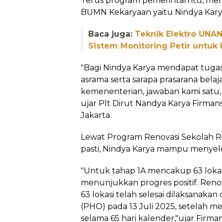
Terus program pemerintah itu, me
BUMN Kekaryaan yaitu Nindya Kary
Baca juga:
Teknik Elektro UNA
Sistem Monitoring Petir untuk
"Bagi Nindya Karya mendapat tug
asrama serta sarapa prasarana belaja
kemenenterian, jawaban kami satu,
ujar Plt Dirut Nandya Karya Firmans
Jakarta.
Lewat Program Renovasi Sekolah R
pasti, Nindya Karya mampu menyel
"Untuk tahap 1A mencakup 63 lokas
menunjukkan progres positif. Ren
63 lokasi telah selesai dilaksanaka
(PHO) pada 13 Juli 2025, setelah m
selama 65 hari kalender,"ujar Firman