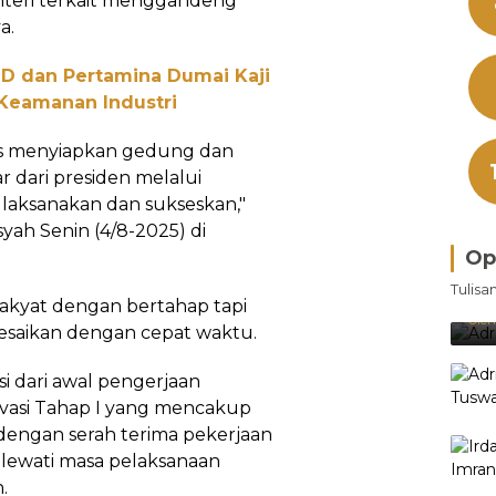
nteri terkait menggandeng
a.
ND dan Pertamina Dumai Kaji
 Keamanan Industri
as menyiapkan gedung dan
r dari presiden melalui
 laksanakan dan sukseskan,"
yah Senin (4/8-2025) di
Op
Bra
Tulisa
Je
akyat dengan bertahap tapi
Ke
Oleh
esaikan dengan cepat waktu.
i dari awal pengerjaan
ovasi Tahap I yang mencakup
n dengan serah terima pekerjaan
elewati masa pelaksanaan
.