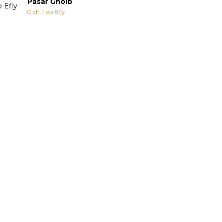
Pasar Ghoib
Oleh: Two Efly