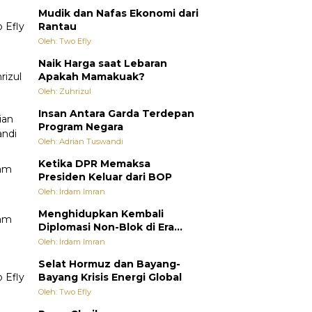
Mudik dan Nafas Ekonomi dari
Rantau
Oleh: Two Efly
Naik Harga saat Lebaran
Apakah Mamakuak?
Oleh: Zuhrizul
Insan Antara Garda Terdepan
Program Negara
Oleh: Adrian Tuswandi
Ketika DPR Memaksa
Presiden Keluar dari BOP
Oleh: Irdam Imran
Menghidupkan Kembali
Diplomasi Non-Blok di Era
Multipolar
Oleh: Irdam Imran
Selat Hormuz dan Bayang-
Bayang Krisis Energi Global
Oleh: Two Efly