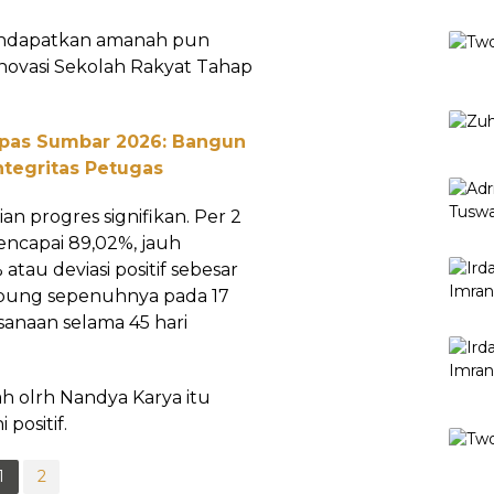
endapatkan amanah pun
ovasi Sekolah Rakyat Tahap
npas Sumbar 2026: Bangun
ntegritas Petugas
n progres signifikan. Per 2
mencapai 89,02%, jauh
tau deviasi positif sebesar
ampung sepenuhnya pada 17
sanaan selama 45 hari
lah olrh Nandya Karya itu
positif.
1
2