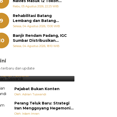
8
Navies Masuk 12 Tokoh
Masyarakat Penerima
Rabu, 05 Agustus 2026, 22:25 WIB
Penghargaan Pemko
Padang
Rehabilitasi Batang
9
Lembang dan Batang
Gawan Segera Dimulai, Zigo
Selasa, 04 Agustus 2026, 13:00 WIB
Rolanda Pastikan Proyek
Berjalan
Banjir Rendam Padang, IGC
10
Sumbar Distribusikan
Ratusan Nasi Bungkus dan
Selasa, 04 Agustus 2026, 18:10 WIB
Air Minum
ini
sil Lebih Diunggulkan, tetapi
n terbaru dan update
pang Selalu Punya Cara Membuat
jutan
:
Adrian Tuswandi
Pejabat Bukan Konten
Oleh: Adrian Tuswandi
Perang Teluk Baru: Strategi
Iran Menggoyang Hegemoni
AS dari Dalam
Oleh: Irdam Imran