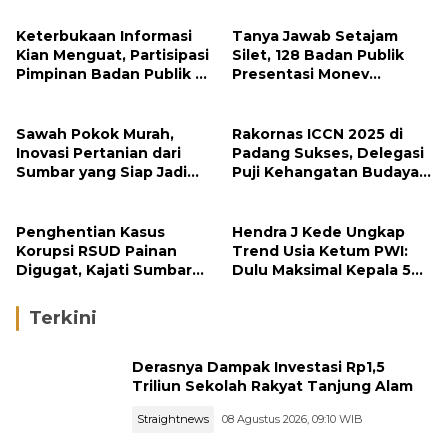
Keterbukaan Informasi
Tanya Jawab Setajam
Kian Menguat, Partisipasi
Silet, 128 Badan Publik
Pimpinan Badan Publik di
Presentasi Monev
Sumbar Melonjak
Keterbukaan Informasi
Publik
Sawah Pokok Murah,
Rakornas ICCN 2025 di
Inovasi Pertanian dari
Padang Sukses, Delegasi
Sumbar yang Siap Jadi
Puji Kehangatan Budaya
Kebijakan Nasional
Minangkabau
Penghentian Kasus
Hendra J Kede Ungkap
Korupsi RSUD Painan
Trend Usia Ketum PWI:
Digugat, Kajati Sumbar
Dulu Maksimal Kepala 5
Mangkir Sidang
Kini Makin Senior
Praperadilan
Terkini
Derasnya Dampak Investasi Rp1,5
Triliun Sekolah Rakyat Tanjung Alam
Straightnews
08 Agustus 2026, 09:10 WIB