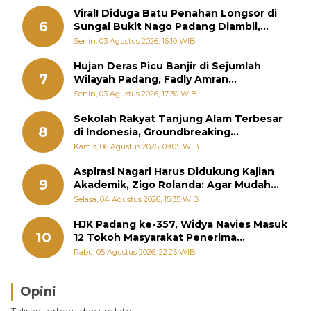
Viral! Diduga Batu Penahan Longsor di
6
Sungai Bukit Nago Padang Diambil,
Warga Khawatir Bencana Terulang
Senin, 03 Agustus 2026, 16:10 WIB
Hujan Deras Picu Banjir di Sejumlah
7
Wilayah Padang, Fadly Amran
Perintahkan OPD Siaga
Senin, 03 Agustus 2026, 17:30 WIB
Sekolah Rakyat Tanjung Alam Terbesar
8
di Indonesia, Groundbreaking
September
Kamis, 06 Agustus 2026, 09:05 WIB
Aspirasi Nagari Harus Didukung Kajian
9
Akademik, Zigo Rolanda: Agar Mudah
Diperjuangkan di Kementerian
Selasa, 04 Agustus 2026, 15:35 WIB
HJK Padang ke-357, Widya Navies Masuk
10
12 Tokoh Masyarakat Penerima
Penghargaan Pemko Padang
Rabu, 05 Agustus 2026, 22:25 WIB
Opini
Tulisan terbaru dan update