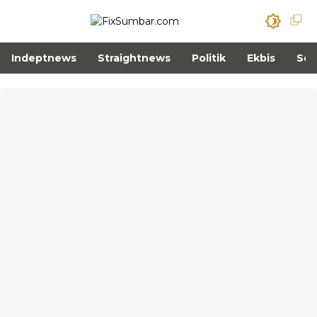
Indeptnews
Straightnews
Politik
Ekbis
Sos