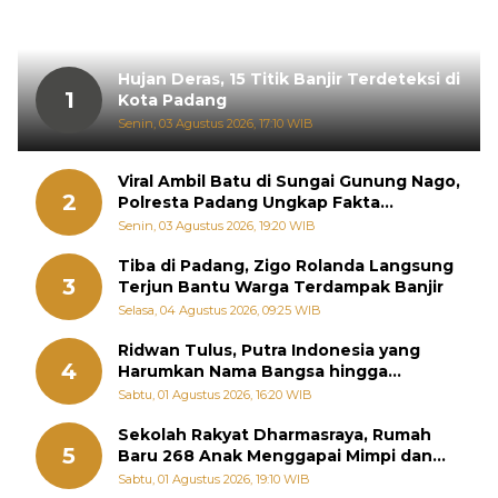
Hujan Deras, 15 Titik Banjir Terdeteksi di
1
Kota Padang
Senin, 03 Agustus 2026, 17:10 WIB
Viral Ambil Batu di Sungai Gunung Nago,
2
Polresta Padang Ungkap Fakta
Sebenarnya
Senin, 03 Agustus 2026, 19:20 WIB
Tiba di Padang, Zigo Rolanda Langsung
3
Terjun Bantu Warga Terdampak Banjir
Selasa, 04 Agustus 2026, 09:25 WIB
Ridwan Tulus, Putra Indonesia yang
4
Harumkan Nama Bangsa hingga
Diabadikan dalam Buku Jepang
Sabtu, 01 Agustus 2026, 16:20 WIB
Sekolah Rakyat Dharmasraya, Rumah
5
Baru 268 Anak Menggapai Mimpi dan
Memutus Rantai Kemiskinan
Sabtu, 01 Agustus 2026, 19:10 WIB