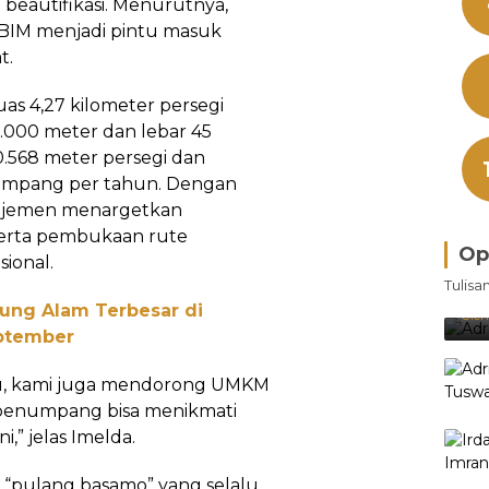
 beautifikasi. Menurutnya,
 BIM menjadi pintu masuk
t.
eluas 4,27 kilometer persegi
.000 meter dan lebar 45
0.568 meter persegi dan
mpang per tahun. Dengan
najemen menargetkan
erta pembukaan rute
Op
ional.
Bra
Tulisa
Je
jung Alam Terbesar di
Ke
Oleh
eptember
u, kami juga mendorong UMKM
u, penumpang bisa menikmati
i,” jelas Imelda.
si “pulang basamo” yang selalu