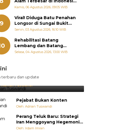
8
Alam Terbesar di Indonesia,
Groundbreaking September
Kamis, 06 Agustus 2026, 09:05 WIB
Viral! Diduga Batu Penahan
9
Longsor di Sungai Bukit
Nago Padang Diambil, Warga
Senin, 03 Agustus 2026, 16:10 WIB
Khawatir Bencana Terulang
Rehabilitasi Batang
10
Lembang dan Batang
Gawan Segera Dimulai, Zigo
Selasa, 04 Agustus 2026, 13:00 WIB
Rolanda Pastikan Proyek
Berjalan
ini
sil Lebih Diunggulkan, tetapi
n terbaru dan update
pang Selalu Punya Cara Membuat
jutan
:
Adrian Tuswandi
Pejabat Bukan Konten
Oleh: Adrian Tuswandi
Perang Teluk Baru: Strategi
Iran Menggoyang Hegemoni
AS dari Dalam
Oleh: Irdam Imran