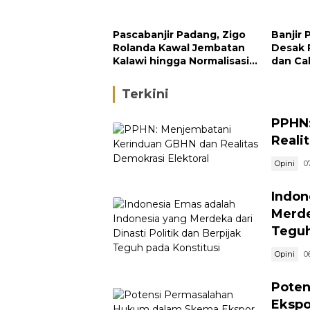
September
Pengh
Padan
Pascabanjir Padang, Zigo
Banjir 
Rolanda Kawal Jembatan
Desak 
Kalawi hingga Normalisasi
dan Ca
Sungai
di Hulu
Terkini
PPHN:
Reali
Opini
0
Indon
Merde
Teguh
Opini
0
Poten
Ekspo