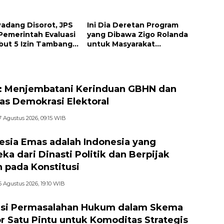
argaan Pemko
Gunung Nago Tetap
g
Berlanjut
Padang Disorot, JPS
Ini Dia Deretan Program
Pemerintah Evaluasi
yang Dibawa Zigo Rolanda
but 5 Izin Tambang
untuk Masyarakat
 Sungai
Kabupaten Solok
 Menjembatani Kerinduan GBHN dan
tas Demokrasi Elektoral
7 Agustus 2026, 09:15 WIB
esia Emas adalah Indonesia yang
ka dari Dinasti Politik dan Berpijak
 pada Konstitusi
6 Agustus 2026, 19:10 WIB
si Permasalahan Hukum dalam Skema
r Satu Pintu untuk Komoditas Strategis