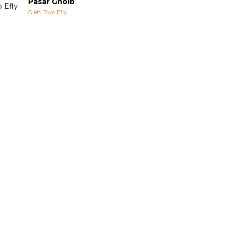
Pasar Ghoib
Oleh: Two Efly