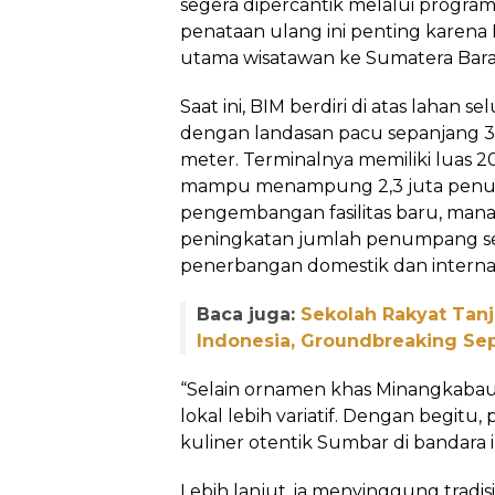
segera dipercantik melalui program
penataan ulang ini penting karena
utama wisatawan ke Sumatera Bara
Saat ini, BIM berdiri di atas lahan s
dengan landasan pacu sepanjang 3
meter. Terminalnya memiliki luas 2
mampu menampung 2,3 juta penu
pengembangan fasilitas baru, ma
peningkatan jumlah penumpang s
penerbangan domestik dan internas
Baca juga:
Sekolah Rakyat Tan
Indonesia, Groundbreaking S
“Selain ornamen khas Minangkaba
lokal lebih variatif. Dengan begit
kuliner otentik Sumbar di bandara in
Lebih lanjut, ia menyinggung tradi