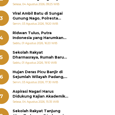
Bantu Warga Terdampak
Selasa, 04 Agustus 2026, 09:25 WIB
Banjir
Viral Ambil Batu di Sungai
3
Gunung Nago, Polresta
Padang Ungkap Fakta
Senin, 03 Agustus 2026, 19:20 WIB
Sebenarnya
Ridwan Tulus, Putra
4
Indonesia yang Harumkan
Nama Bangsa hingga
Sabtu, 01 Agustus 2026, 16:20 WIB
Diabadikan dalam Buku
Jepang
Sekolah Rakyat
5
Dharmasraya, Rumah Baru
268 Anak Menggapai Mimpi
Sabtu, 01 Agustus 2026, 19:10 WIB
dan Memutus Rantai
Kemiskinan
Hujan Deras Picu Banjir di
6
Sejumlah Wilayah Padang,
Fadly Amran Perintahkan
Senin, 03 Agustus 2026, 17:30 WIB
OPD Siaga
Aspirasi Nagari Harus
7
Didukung Kajian Akademik,
Zigo Rolanda: Agar Mudah
Selasa, 04 Agustus 2026, 15:35 WIB
Diperjuangkan di
Kementerian
Sekolah Rakyat Tanjung