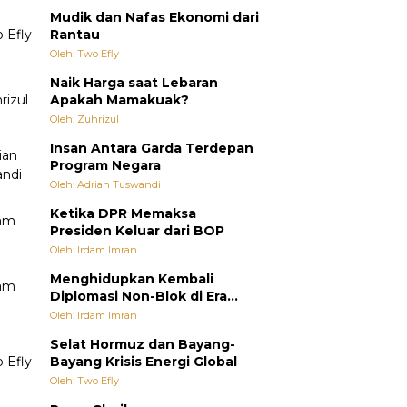
Mudik dan Nafas Ekonomi dari
Rantau
Oleh: Two Efly
Naik Harga saat Lebaran
Apakah Mamakuak?
Oleh: Zuhrizul
Insan Antara Garda Terdepan
Program Negara
Oleh: Adrian Tuswandi
Ketika DPR Memaksa
Presiden Keluar dari BOP
Oleh: Irdam Imran
Menghidupkan Kembali
Diplomasi Non-Blok di Era
Multipolar
Oleh: Irdam Imran
Selat Hormuz dan Bayang-
Bayang Krisis Energi Global
Oleh: Two Efly