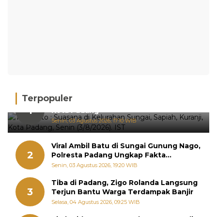
Terpopuler
Hujan Deras, 15 Titik Banjir Terdeteksi di
1
Kota Padang
Senin, 03 Agustus 2026, 17:10 WIB
Viral Ambil Batu di Sungai Gunung Nago,
2
Polresta Padang Ungkap Fakta
Sebenarnya
Senin, 03 Agustus 2026, 19:20 WIB
Tiba di Padang, Zigo Rolanda Langsung
3
Terjun Bantu Warga Terdampak Banjir
Selasa, 04 Agustus 2026, 09:25 WIB