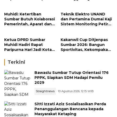
Pemilu 2029
Bencana kepada
Masyarakat Ketaping
Muhidi: Ketertiban
Teknik Elektro UNAND
Sumbar Butuh Kolaborasi
dan Pertamina Dumai Kaji
Pemerintah, Aparat dan
Sistem Monitoring Petir
Masyarakat
untuk Keamanan Industri
Ketua DPRD Sumbar
Kakanwil Cup Ditjenpas
Muhidi Hadiri Rapat
Sumbar 2026: Bangun
Paripurna Hari Jadi Kota
Sportivitas, Kekompakan
Padang Ke-357 Tahun
dan Integritas Petugas
Terkini
Bawaslu Sumbar Tutup Orientasi 176
PPPK, Siapkan SDM Hadapi Pemilu
2029
Straightnews
10 Agustus 2026, 12:15 WIB
Sitti Izzati Aziz Sosialisasikan Perda
Penanggulangan Bencana kepada
Masyarakat Ketaping