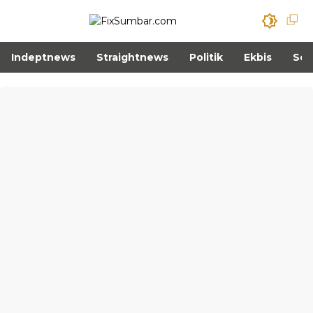
Indeptnews
Straightnews
Politik
Ekbis
Sos