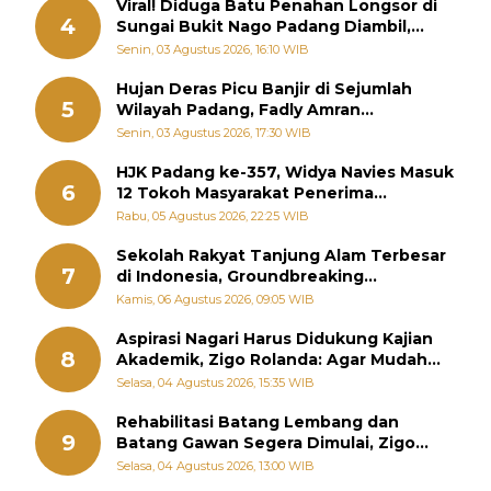
Viral! Diduga Batu Penahan Longsor di
4
Sungai Bukit Nago Padang Diambil,
Warga Khawatir Bencana Terulang
Senin, 03 Agustus 2026, 16:10 WIB
Hujan Deras Picu Banjir di Sejumlah
5
Wilayah Padang, Fadly Amran
Perintahkan OPD Siaga
Senin, 03 Agustus 2026, 17:30 WIB
HJK Padang ke-357, Widya Navies Masuk
6
12 Tokoh Masyarakat Penerima
Penghargaan Pemko Padang
Rabu, 05 Agustus 2026, 22:25 WIB
Sekolah Rakyat Tanjung Alam Terbesar
7
di Indonesia, Groundbreaking
September
Kamis, 06 Agustus 2026, 09:05 WIB
Aspirasi Nagari Harus Didukung Kajian
8
Akademik, Zigo Rolanda: Agar Mudah
Diperjuangkan di Kementerian
Selasa, 04 Agustus 2026, 15:35 WIB
Rehabilitasi Batang Lembang dan
9
Batang Gawan Segera Dimulai, Zigo
Rolanda Pastikan Proyek Berjalan
Selasa, 04 Agustus 2026, 13:00 WIB