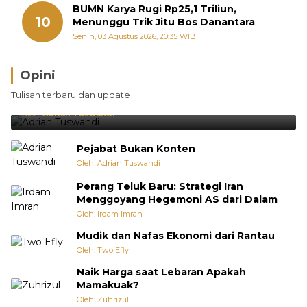
BUMN Karya Rugi Rp25,1 Triliun,
10
Menunggu Trik Jitu Bos Danantara
Senin, 03 Agustus 2026, 20:35 WIB
Opini
Brasil Lebih Diunggulkan, tetapi Jepang Selalu
Tulisan terbaru dan update
Punya Cara Membuat Kejutan
Oleh:
Adrian Tuswandi
Pejabat Bukan Konten
Oleh: Adrian Tuswandi
Perang Teluk Baru: Strategi Iran
Menggoyang Hegemoni AS dari Dalam
Oleh: Irdam Imran
Mudik dan Nafas Ekonomi dari Rantau
Oleh: Two Efly
Naik Harga saat Lebaran Apakah
Mamakuak?
Oleh: Zuhrizul