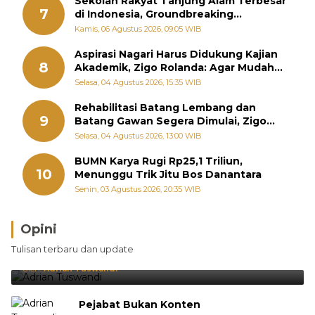
Sekolah Rakyat Tanjung Alam Terbesar
7
di Indonesia, Groundbreaking
September
Kamis, 06 Agustus 2026, 09:05 WIB
Aspirasi Nagari Harus Didukung Kajian
8
Akademik, Zigo Rolanda: Agar Mudah
Diperjuangkan di Kementerian
Selasa, 04 Agustus 2026, 15:35 WIB
Rehabilitasi Batang Lembang dan
9
Batang Gawan Segera Dimulai, Zigo
Rolanda Pastikan Proyek Berjalan
Selasa, 04 Agustus 2026, 13:00 WIB
BUMN Karya Rugi Rp25,1 Triliun,
10
Menunggu Trik Jitu Bos Danantara
Senin, 03 Agustus 2026, 20:35 WIB
Opini
Brasil Lebih Diunggulkan, tetapi Jepang Selalu
Tulisan terbaru dan update
Punya Cara Membuat Kejutan
Oleh:
Adrian Tuswandi
Pejabat Bukan Konten