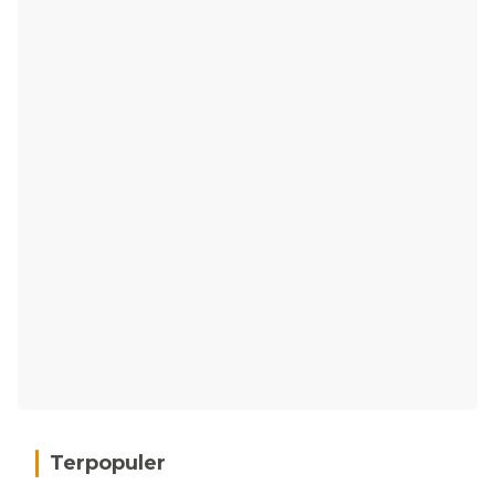
Terpopuler
Hujan Deras, 15 Titik Banjir Terdeteksi di
1
Kota Padang