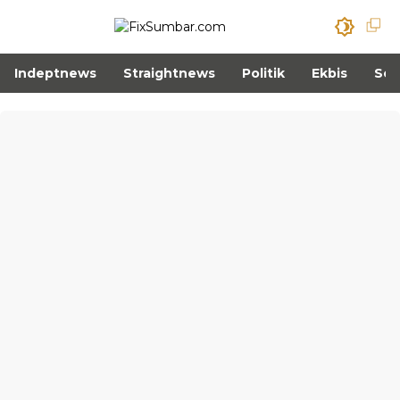
Indeptnews
Straightnews
Politik
Ekbis
Sos