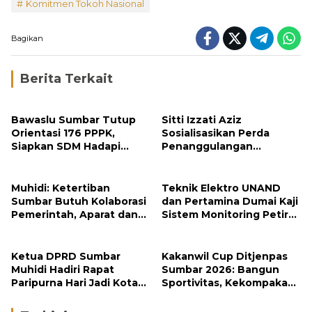
Komitmen Tokoh Nasional
Bagikan
Berita Terkait
Bawaslu Sumbar Tutup
Sitti Izzati Aziz
Orientasi 176 PPPK,
Sosialisasikan Perda
Siapkan SDM Hadapi
Penanggulangan
Pemilu 2029
Bencana kepada
Masyarakat Ketaping
Muhidi: Ketertiban
Teknik Elektro UNAND
Sumbar Butuh Kolaborasi
dan Pertamina Dumai Kaji
Pemerintah, Aparat dan
Sistem Monitoring Petir
Masyarakat
untuk Keamanan Industri
Ketua DPRD Sumbar
Kakanwil Cup Ditjenpas
Muhidi Hadiri Rapat
Sumbar 2026: Bangun
Paripurna Hari Jadi Kota
Sportivitas, Kekompakan
Padang Ke-357 Tahun
dan Integritas Petugas