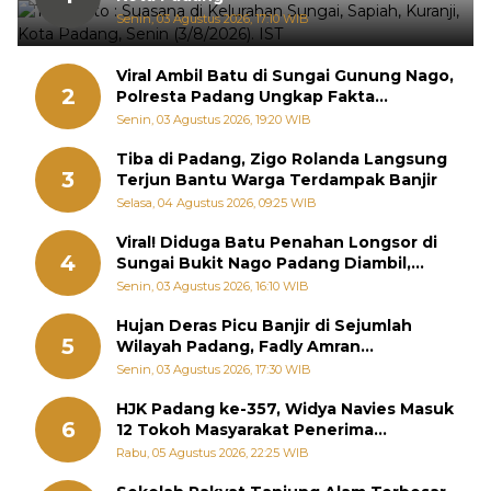
Senin, 03 Agustus 2026, 17:10 WIB
Viral Ambil Batu di Sungai Gunung Nago,
2
Polresta Padang Ungkap Fakta
Sebenarnya
Senin, 03 Agustus 2026, 19:20 WIB
Tiba di Padang, Zigo Rolanda Langsung
3
Terjun Bantu Warga Terdampak Banjir
Selasa, 04 Agustus 2026, 09:25 WIB
Viral! Diduga Batu Penahan Longsor di
4
Sungai Bukit Nago Padang Diambil,
Warga Khawatir Bencana Terulang
Senin, 03 Agustus 2026, 16:10 WIB
Hujan Deras Picu Banjir di Sejumlah
5
Wilayah Padang, Fadly Amran
Perintahkan OPD Siaga
Senin, 03 Agustus 2026, 17:30 WIB
HJK Padang ke-357, Widya Navies Masuk
6
12 Tokoh Masyarakat Penerima
Penghargaan Pemko Padang
Rabu, 05 Agustus 2026, 22:25 WIB