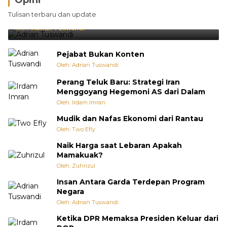
Opini
Brasil Lebih Diunggulkan, tetapi Jepang Selalu
Tulisan terbaru dan update
Punya Cara Membuat Kejutan
Oleh:
Adrian Tuswandi
Pejabat Bukan Konten
Oleh: Adrian Tuswandi
Perang Teluk Baru: Strategi Iran
Menggoyang Hegemoni AS dari Dalam
Oleh: Irdam Imran
Mudik dan Nafas Ekonomi dari Rantau
Oleh: Two Efly
Naik Harga saat Lebaran Apakah
Mamakuak?
Oleh: Zuhrizul
Insan Antara Garda Terdepan Program
Negara
Oleh: Adrian Tuswandi
Ketika DPR Memaksa Presiden Keluar dari