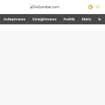
Indeptnews
Straightnews
Politik
Ekbis
Sos