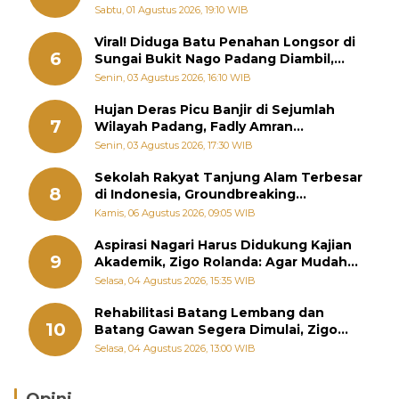
Memutus Rantai Kemiskinan
Sabtu, 01 Agustus 2026, 19:10 WIB
Viral! Diduga Batu Penahan Longsor di
6
Sungai Bukit Nago Padang Diambil,
Warga Khawatir Bencana Terulang
Senin, 03 Agustus 2026, 16:10 WIB
Hujan Deras Picu Banjir di Sejumlah
7
Wilayah Padang, Fadly Amran
Perintahkan OPD Siaga
Senin, 03 Agustus 2026, 17:30 WIB
Sekolah Rakyat Tanjung Alam Terbesar
8
di Indonesia, Groundbreaking
September
Kamis, 06 Agustus 2026, 09:05 WIB
Aspirasi Nagari Harus Didukung Kajian
9
Akademik, Zigo Rolanda: Agar Mudah
Diperjuangkan di Kementerian
Selasa, 04 Agustus 2026, 15:35 WIB
Rehabilitasi Batang Lembang dan
10
Batang Gawan Segera Dimulai, Zigo
Rolanda Pastikan Proyek Berjalan
Selasa, 04 Agustus 2026, 13:00 WIB