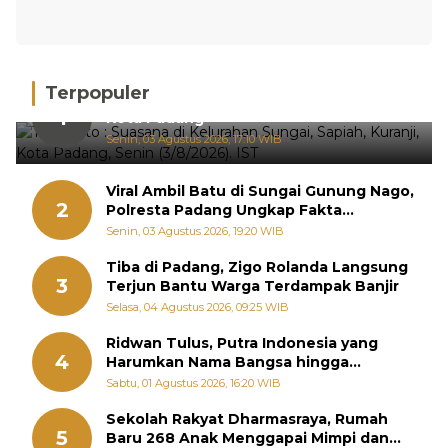
Terpopuler
Hujan Deras, 15 Titik Banjir Terdeteksi di
1
Kota Padang
Senin, 03 Agustus 2026, 17:10 WIB
Viral Ambil Batu di Sungai Gunung Nago,
2
Polresta Padang Ungkap Fakta
Sebenarnya
Senin, 03 Agustus 2026, 19:20 WIB
Tiba di Padang, Zigo Rolanda Langsung
3
Terjun Bantu Warga Terdampak Banjir
Selasa, 04 Agustus 2026, 09:25 WIB
Ridwan Tulus, Putra Indonesia yang
4
Harumkan Nama Bangsa hingga
Diabadikan dalam Buku Jepang
Sabtu, 01 Agustus 2026, 16:20 WIB
Sekolah Rakyat Dharmasraya, Rumah
5
Baru 268 Anak Menggapai Mimpi dan