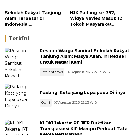
Liter Bio Solar Disita
Sekolah Rakyat Tanjung
HJK Padang ke-357,
Alam Terbesar di
Widya Navies Masuk 12
Indonesia,
Tokoh Masyarakat
Groundbreaking
Penerima Penghargaan
September
Pemko Padang
Terkini
Respon Warga Sambut Sekolah Rakyat
Tanjung Alam: Masya Allah, Ini Rezeki
untuk Nagari Kami
Straightnews
07 Agustus 2026, 22:55 WIB
Padang, Kota yang Lupa pada Dirinya
Opini
07 Agustus 2026, 22:25 WIB
KI DKI Jakarta: PT JIEP Buktikan
Transparansi KIP Mampu Perkuat Tata
Kelola Perusahaan