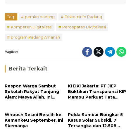
Tag:
pemko padang
Diskominfo Padang
Kompeten Digitalisasi
Percepatan Digitalisasi
program Padang Amanah
Bagikan
Berita Terkait
Respon Warga Sambut
KI DKI Jakarta: PT JIEP
Sekolah Rakyat Tanjung
Buktikan Transparansi KIP
Alam: Masya Allah, Ini
Mampu Perkuat Tata
Rezeki untuk Nagari Kami
Kelola Perusahaan
Whoosh Resmi Beralih ke
Polda Sumbar Bongkar 5
Kemenkeu September, Ini
Kasus Solar Subsidi, 7
Skemanya
Tersangka dan 12.508