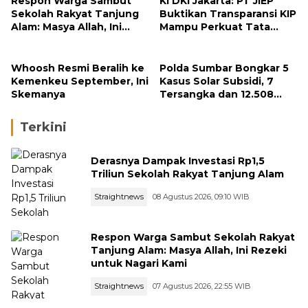
Respon Warga Sambut
KI DKI Jakarta: PT JIEP
Sekolah Rakyat Tanjung
Buktikan Transparansi KIP
Alam: Masya Allah, Ini
Mampu Perkuat Tata
Rezeki untuk Nagari Kami
Kelola Perusahaan
Whoosh Resmi Beralih ke
Polda Sumbar Bongkar 5
Kemenkeu September, Ini
Kasus Solar Subsidi, 7
Skemanya
Tersangka dan 12.508
Liter Bio Solar Disita
Terkini
Derasnya Dampak Investasi Rp1,5
Triliun Sekolah Rakyat Tanjung Alam
Straightnews
08 Agustus 2026, 09:10 WIB
Respon Warga Sambut Sekolah Rakyat
Tanjung Alam: Masya Allah, Ini Rezeki
untuk Nagari Kami
Straightnews
07 Agustus 2026, 22:55 WIB