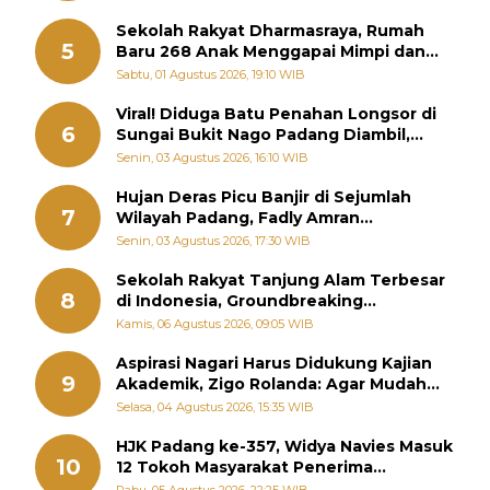
Sekolah Rakyat Dharmasraya, Rumah
5
Baru 268 Anak Menggapai Mimpi dan
Memutus Rantai Kemiskinan
Sabtu, 01 Agustus 2026, 19:10 WIB
Viral! Diduga Batu Penahan Longsor di
6
Sungai Bukit Nago Padang Diambil,
Warga Khawatir Bencana Terulang
Senin, 03 Agustus 2026, 16:10 WIB
Hujan Deras Picu Banjir di Sejumlah
7
Wilayah Padang, Fadly Amran
Perintahkan OPD Siaga
Senin, 03 Agustus 2026, 17:30 WIB
Sekolah Rakyat Tanjung Alam Terbesar
8
di Indonesia, Groundbreaking
September
Kamis, 06 Agustus 2026, 09:05 WIB
Aspirasi Nagari Harus Didukung Kajian
9
Akademik, Zigo Rolanda: Agar Mudah
Diperjuangkan di Kementerian
Selasa, 04 Agustus 2026, 15:35 WIB
HJK Padang ke-357, Widya Navies Masuk
10
12 Tokoh Masyarakat Penerima
Penghargaan Pemko Padang