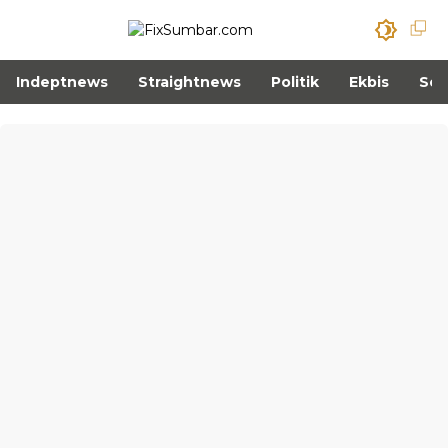
Indeptnews
Straightnews
Politik
Ekbis
Sos