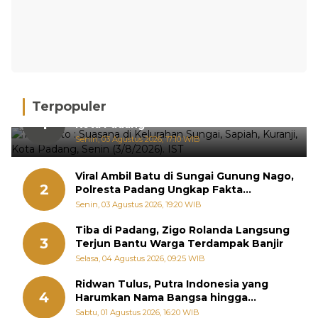
Terpopuler
Hujan Deras, 15 Titik Banjir Terdeteksi di
1
Kota Padang
Senin, 03 Agustus 2026, 17:10 WIB
Viral Ambil Batu di Sungai Gunung Nago,
2
Polresta Padang Ungkap Fakta
Sebenarnya
Senin, 03 Agustus 2026, 19:20 WIB
Tiba di Padang, Zigo Rolanda Langsung
3
Terjun Bantu Warga Terdampak Banjir
Selasa, 04 Agustus 2026, 09:25 WIB
Ridwan Tulus, Putra Indonesia yang
4
Harumkan Nama Bangsa hingga
Diabadikan dalam Buku Jepang
Sabtu, 01 Agustus 2026, 16:20 WIB