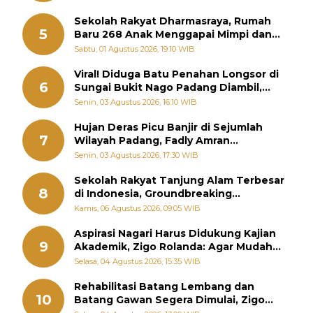
Sekolah Rakyat Dharmasraya, Rumah
5
Baru 268 Anak Menggapai Mimpi dan
Memutus Rantai Kemiskinan
Sabtu, 01 Agustus 2026, 19:10 WIB
Viral! Diduga Batu Penahan Longsor di
6
Sungai Bukit Nago Padang Diambil,
Warga Khawatir Bencana Terulang
Senin, 03 Agustus 2026, 16:10 WIB
Hujan Deras Picu Banjir di Sejumlah
7
Wilayah Padang, Fadly Amran
Perintahkan OPD Siaga
Senin, 03 Agustus 2026, 17:30 WIB
Sekolah Rakyat Tanjung Alam Terbesar
8
di Indonesia, Groundbreaking
September
Kamis, 06 Agustus 2026, 09:05 WIB
Aspirasi Nagari Harus Didukung Kajian
9
Akademik, Zigo Rolanda: Agar Mudah
Diperjuangkan di Kementerian
Selasa, 04 Agustus 2026, 15:35 WIB
Rehabilitasi Batang Lembang dan
10
Batang Gawan Segera Dimulai, Zigo
Rolanda Pastikan Proyek Berjalan