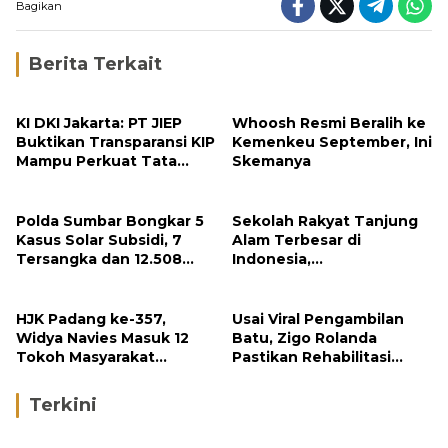
Bagikan
Berita Terkait
KI DKI Jakarta: PT JIEP
Whoosh Resmi Beralih ke
Buktikan Transparansi KIP
Kemenkeu September, Ini
Mampu Perkuat Tata
Skemanya
Kelola Perusahaan
Polda Sumbar Bongkar 5
Sekolah Rakyat Tanjung
Kasus Solar Subsidi, 7
Alam Terbesar di
Tersangka dan 12.508
Indonesia,
Liter Bio Solar Disita
Groundbreaking
September
HJK Padang ke-357,
Usai Viral Pengambilan
Widya Navies Masuk 12
Batu, Zigo Rolanda
Tokoh Masyarakat
Pastikan Rehabilitasi
Penerima Penghargaan
Gunung Nago Tetap
Pemko Padang
Berlanjut
Terkini