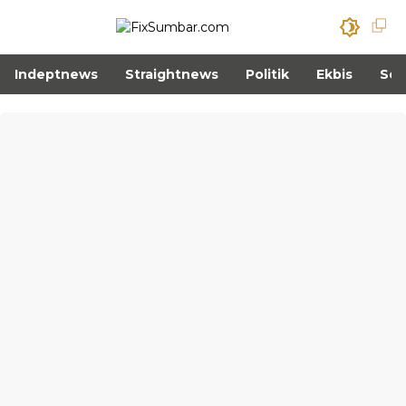
Indeptnews
Straightnews
Politik
Ekbis
Sos