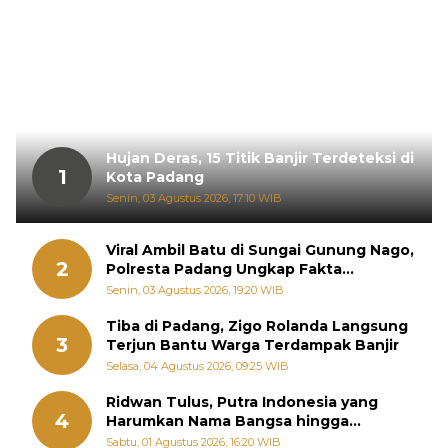
Hujan Deras, 15 Titik Banjir Terdeteksi di
1
Kota Padang
Senin, 03 Agustus 2026, 17:10 WIB
Viral Ambil Batu di Sungai Gunung Nago,
2
Polresta Padang Ungkap Fakta
Sebenarnya
Senin, 03 Agustus 2026, 19:20 WIB
Tiba di Padang, Zigo Rolanda Langsung
3
Terjun Bantu Warga Terdampak Banjir
Selasa, 04 Agustus 2026, 09:25 WIB
Ridwan Tulus, Putra Indonesia yang
4
Harumkan Nama Bangsa hingga
Diabadikan dalam Buku Jepang
Sabtu, 01 Agustus 2026, 16:20 WIB