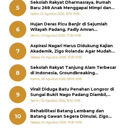
Sekolah Rakyat Dharmasraya, Rumah
5
Baru 268 Anak Menggapai Mimpi dan
Memutus Rantai Kemiskinan
Sabtu, 01 Agustus 2026, 19:10 WIB
Hujan Deras Picu Banjir di Sejumlah
6
Wilayah Padang, Fadly Amran
Perintahkan OPD Siaga
Senin, 03 Agustus 2026, 17:30 WIB
Aspirasi Nagari Harus Didukung Kajian
7
Akademik, Zigo Rolanda: Agar Mudah
Diperjuangkan di Kementerian
Selasa, 04 Agustus 2026, 15:35 WIB
Sekolah Rakyat Tanjung Alam Terbesar
8
di Indonesia, Groundbreaking
September
Kamis, 06 Agustus 2026, 09:05 WIB
Viral! Diduga Batu Penahan Longsor di
9
Sungai Bukit Nago Padang Diambil,
Warga Khawatir Bencana Terulang
Senin, 03 Agustus 2026, 16:10 WIB
Rehabilitasi Batang Lembang dan
10
Batang Gawan Segera Dimulai, Zigo
Rolanda Pastikan Proyek Berjalan
Selasa, 04 Agustus 2026, 13:00 WIB