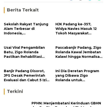
Berita Terkait
Sekolah Rakyat Tanjung
HJK Padang ke-357,
Alam Terbesar di
Widya Navies Masuk 12
Indonesia,
Tokoh Masyarakat
Groundbreaking
Penerima Penghargaan
September
Pemko Padang
Usai Viral Pengambilan
Pascabanjir Padang, Zigo
Batu, Zigo Rolanda
Rolanda Kawal Jembatan
Pastikan Rehabilitasi
Kalawi hingga Normalisasi
Gunung Nago Tetap
Sungai
Berlanjut
Banjir Padang Disorot,
Ini Dia Deretan Program
JPS Desak Pemerintah
yang Dibawa Zigo
Evaluasi dan Cabut 5 Izin
Rolanda untuk
Tambang di Hulu Sungai
Masyarakat Kabupaten
Solok
Terkini
PPHN: Menjembatani Kerinduan GBHN