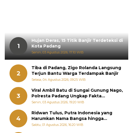
Hujan Deras, 15 Titik Banjir Terdeteksi di
1
Kota Padang
Senin, 03 Agustus 2026, 17:10 WIB
Tiba di Padang, Zigo Rolanda Langsung
2
Terjun Bantu Warga Terdampak Banjir
Selasa, 04 Agustus 2026, 09:25 WIB
Viral Ambil Batu di Sungai Gunung Nago,
3
Polresta Padang Ungkap Fakta
Sebenarnya
Senin, 03 Agustus 2026, 19:20 WIB
Ridwan Tulus, Putra Indonesia yang
4
Harumkan Nama Bangsa hingga
Diabadikan dalam Buku Jepang
Sabtu, 01 Agustus 2026, 16:20 WIB