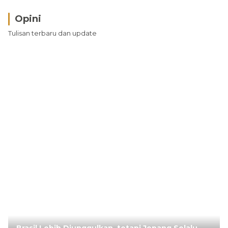
Opini
Tulisan terbaru dan update
Brasil Lebih Diunggulkan, tetapi Jepang Selalu