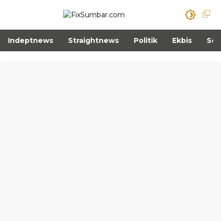
Indeptnews
Straightnews
Politik
Ekbis
Sos