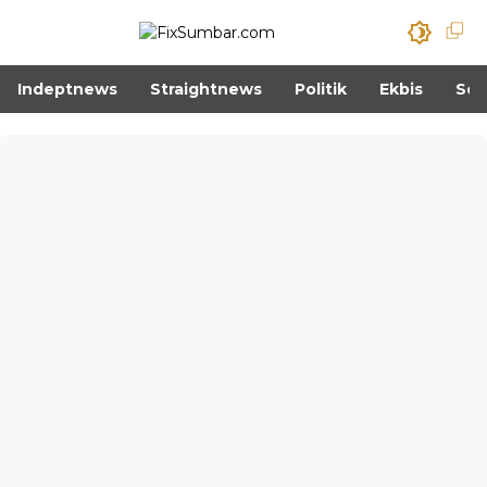
Indeptnews
Straightnews
Politik
Ekbis
Sos