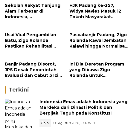
Sekolah Rakyat Tanjung
HJK Padang ke-357,
Alam Terbesar di
Widya Navies Masuk 12
Indonesia,
Tokoh Masyarakat
Groundbreaking
Penerima Penghargaan
September
Pemko Padang
Usai Viral Pengambilan
Pascabanjir Padang, Zigo
Batu, Zigo Rolanda
Rolanda Kawal Jembatan
Pastikan Rehabilitasi
Kalawi hingga Normalisasi
Gunung Nago Tetap
Sungai
Berlanjut
Banjir Padang Disorot,
Ini Dia Deretan Program
JPS Desak Pemerintah
yang Dibawa Zigo
Evaluasi dan Cabut 5 Izin
Rolanda untuk
Tambang di Hulu Sungai
Masyarakat Kabupaten
Solok
Terkini
Indonesia Emas adalah Indonesia yang
Merdeka dari Dinasti Politik dan
Berpijak Teguh pada Konstitusi
Opini
06 Agustus 2026, 19:10 WIB