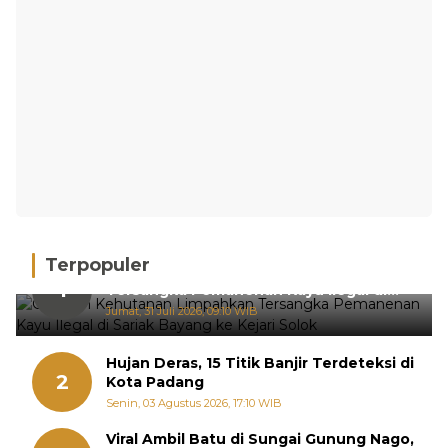
Terpopuler
Gakkum Kehutanan Limpahkan
1
Tersangka Pemanenan Kayu Ilegal di
Sariak Bayang ke Kejari Solok
Jumat, 31 Juli 2026, 09:10 WIB
Hujan Deras, 15 Titik Banjir Terdeteksi di
2
Kota Padang
Senin, 03 Agustus 2026, 17:10 WIB
Viral Ambil Batu di Sungai Gunung Nago,