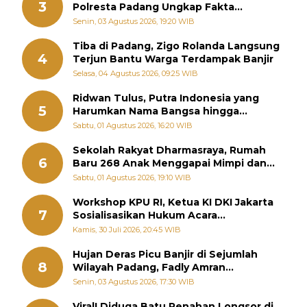
3
Polresta Padang Ungkap Fakta
Sebenarnya
Senin, 03 Agustus 2026, 19:20 WIB
Tiba di Padang, Zigo Rolanda Langsung
4
Terjun Bantu Warga Terdampak Banjir
Selasa, 04 Agustus 2026, 09:25 WIB
Ridwan Tulus, Putra Indonesia yang
5
Harumkan Nama Bangsa hingga
Diabadikan dalam Buku Jepang
Sabtu, 01 Agustus 2026, 16:20 WIB
Sekolah Rakyat Dharmasraya, Rumah
6
Baru 268 Anak Menggapai Mimpi dan
Memutus Rantai Kemiskinan
Sabtu, 01 Agustus 2026, 19:10 WIB
Workshop KPU RI, Ketua KI DKI Jakarta
7
Sosialisasikan Hukum Acara
Penyelesaian Sengketa Informasi Publik
Kamis, 30 Juli 2026, 20:45 WIB
Hujan Deras Picu Banjir di Sejumlah
8
Wilayah Padang, Fadly Amran
Perintahkan OPD Siaga
Senin, 03 Agustus 2026, 17:30 WIB
Viral! Diduga Batu Penahan Longsor di