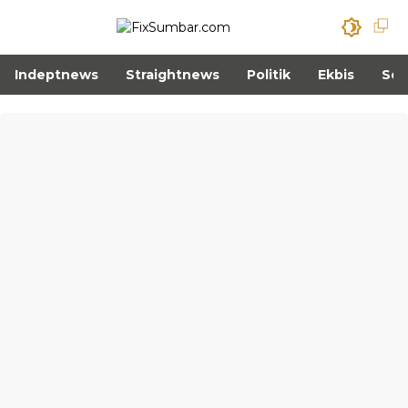
Indeptnews
Straightnews
Politik
Ekbis
Sos