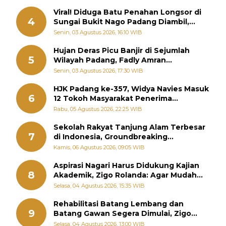
Viral! Diduga Batu Penahan Longsor di
4
Sungai Bukit Nago Padang Diambil,
Warga Khawatir Bencana Terulang
Senin, 03 Agustus 2026, 16:10 WIB
Hujan Deras Picu Banjir di Sejumlah
5
Wilayah Padang, Fadly Amran
Perintahkan OPD Siaga
Senin, 03 Agustus 2026, 17:30 WIB
HJK Padang ke-357, Widya Navies Masuk
6
12 Tokoh Masyarakat Penerima
Penghargaan Pemko Padang
Rabu, 05 Agustus 2026, 22:25 WIB
Sekolah Rakyat Tanjung Alam Terbesar
7
di Indonesia, Groundbreaking
September
Kamis, 06 Agustus 2026, 09:05 WIB
Aspirasi Nagari Harus Didukung Kajian
8
Akademik, Zigo Rolanda: Agar Mudah
Diperjuangkan di Kementerian
Selasa, 04 Agustus 2026, 15:35 WIB
Rehabilitasi Batang Lembang dan
9
Batang Gawan Segera Dimulai, Zigo
Rolanda Pastikan Proyek Berjalan
Selasa, 04 Agustus 2026, 13:00 WIB