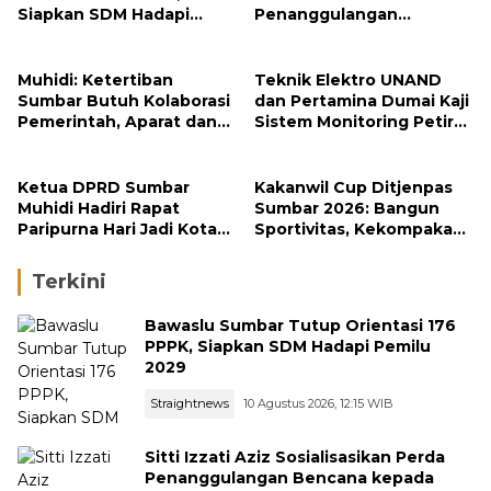
Siapkan SDM Hadapi
Penanggulangan
Pemilu 2029
Bencana kepada
Masyarakat Ketaping
Muhidi: Ketertiban
Teknik Elektro UNAND
Sumbar Butuh Kolaborasi
dan Pertamina Dumai Kaji
Pemerintah, Aparat dan
Sistem Monitoring Petir
Masyarakat
untuk Keamanan Industri
Ketua DPRD Sumbar
Kakanwil Cup Ditjenpas
Muhidi Hadiri Rapat
Sumbar 2026: Bangun
Paripurna Hari Jadi Kota
Sportivitas, Kekompakan
Padang Ke-357 Tahun
dan Integritas Petugas
Terkini
Bawaslu Sumbar Tutup Orientasi 176
PPPK, Siapkan SDM Hadapi Pemilu
2029
Straightnews
10 Agustus 2026, 12:15 WIB
Sitti Izzati Aziz Sosialisasikan Perda
Penanggulangan Bencana kepada