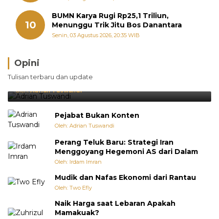
BUMN Karya Rugi Rp25,1 Triliun,
10
Menunggu Trik Jitu Bos Danantara
Senin, 03 Agustus 2026, 20:35 WIB
Opini
Brasil Lebih Diunggulkan, tetapi Jepang Selalu
Tulisan terbaru dan update
Punya Cara Membuat Kejutan
Oleh:
Adrian Tuswandi
Pejabat Bukan Konten
Oleh: Adrian Tuswandi
Perang Teluk Baru: Strategi Iran
Menggoyang Hegemoni AS dari Dalam
Oleh: Irdam Imran
Mudik dan Nafas Ekonomi dari Rantau
Oleh: Two Efly
Naik Harga saat Lebaran Apakah
Mamakuak?