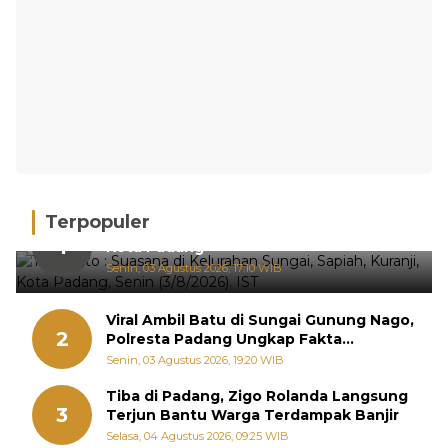
Terpopuler
Hujan Deras, 15 Titik Banjir Terdeteksi di
1
Kota Padang
Senin, 03 Agustus 2026, 17:10 WIB
Viral Ambil Batu di Sungai Gunung Nago,
2
Polresta Padang Ungkap Fakta
Sebenarnya
Senin, 03 Agustus 2026, 19:20 WIB
Tiba di Padang, Zigo Rolanda Langsung
3
Terjun Bantu Warga Terdampak Banjir
Selasa, 04 Agustus 2026, 09:25 WIB