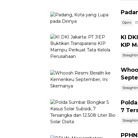
Padan
Opini
0
KI DK
KIP M
Straight
Whoos
Septe
Straight
Polda
7 Ter
Straight
PPHN: