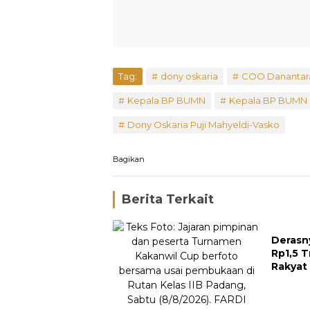
Tag:
dony oskaria
COO Danantara
Kepala BP BUMN
Kepala BP BUMN 
Dony Oskaria Puji Mahyeldi-Vasko
Bagikan
Berita Terkait
Derasn
Rp1,5 T
Rakyat