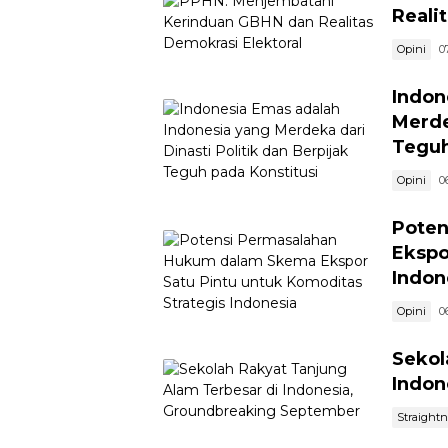
Reali
Opini
0
Indon
Merde
Teguh
Opini
0
Poten
Ekspo
Indon
Opini
0
Sekol
Indon
Straight