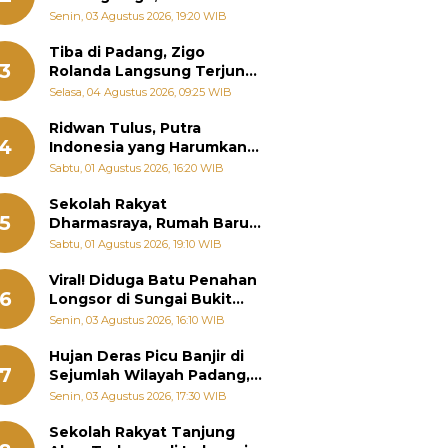
Padang Ungkap Fakta
Senin, 03 Agustus 2026, 19:20 WIB
Sebenarnya
Tiba di Padang, Zigo
3
Rolanda Langsung Terjun
Bantu Warga Terdampak
Selasa, 04 Agustus 2026, 09:25 WIB
Banjir
Ridwan Tulus, Putra
4
Indonesia yang Harumkan
Nama Bangsa hingga
Sabtu, 01 Agustus 2026, 16:20 WIB
Diabadikan dalam Buku
Jepang
Sekolah Rakyat
5
Dharmasraya, Rumah Baru
268 Anak Menggapai Mimpi
Sabtu, 01 Agustus 2026, 19:10 WIB
dan Memutus Rantai
Kemiskinan
Viral! Diduga Batu Penahan
6
Longsor di Sungai Bukit
Nago Padang Diambil, Warga
Senin, 03 Agustus 2026, 16:10 WIB
Khawatir Bencana Terulang
Hujan Deras Picu Banjir di
7
Sejumlah Wilayah Padang,
Fadly Amran Perintahkan
Senin, 03 Agustus 2026, 17:30 WIB
OPD Siaga
Sekolah Rakyat Tanjung