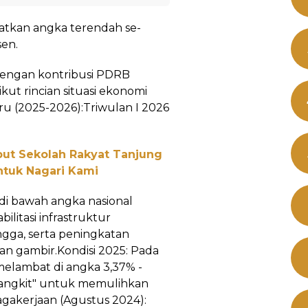
tkan angka terendah se-
sen.
, dengan kontribusi PDRB
ikut rincian situasi ekonomi
u (2025-2026):Triwulan I 2026
ut Sekolah Rakyat Tanjung
untuk Nagari Kami
di bawah angka nasional
ilitasi infrastruktur
gga, serta peningkatan
n gambir.Kondisi 2025: Pada
elambat di angka 3,37% -
angkit" untuk memulihkan
gakerjaan (Agustus 2024):