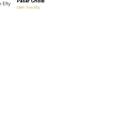
Pasar Ghoib
Oleh: Two Efly