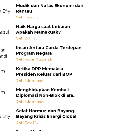
Mudik dan Nafas Ekonomi dari
Rantau
Oleh: Two Efly
Naik Harga saat Lebaran
Apakah Mamakuak?
Oleh: Zuhrizul
Insan Antara Garda Terdepan
Program Negara
Oleh: Adrian Tuswandi
Ketika DPR Memaksa
Presiden Keluar dari BOP
Oleh: Irdam Imran
Menghidupkan Kembali
Diplomasi Non-Blok di Era
Multipolar
Oleh: Irdam Imran
Selat Hormuz dan Bayang-
Bayang Krisis Energi Global
Oleh: Two Efly