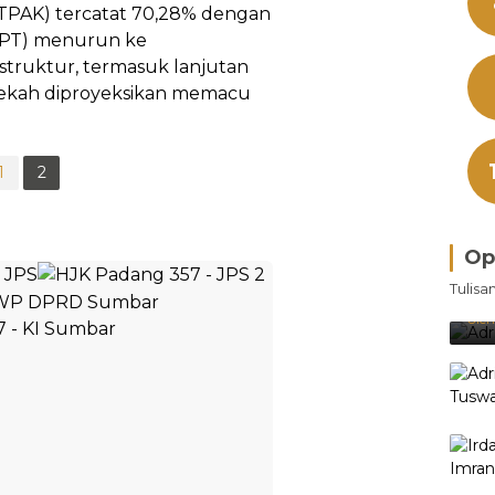
 (TPAK) tercatat 70,28% dengan
TPT) menurun ke
struktur, termasuk lanjutan
 tekah diproyeksikan memacu
1
2
Op
Bra
Tulisa
Je
Ke
Oleh