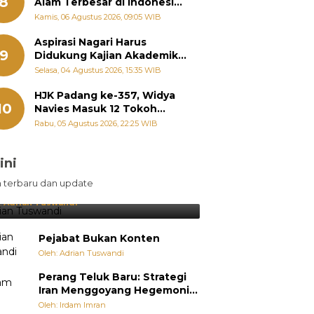
8
Alam Terbesar di Indonesia,
Groundbreaking September
Kamis, 06 Agustus 2026, 09:05 WIB
Aspirasi Nagari Harus
9
Didukung Kajian Akademik,
Zigo Rolanda: Agar Mudah
Selasa, 04 Agustus 2026, 15:35 WIB
Diperjuangkan di
Kementerian
HJK Padang ke-357, Widya
10
Navies Masuk 12 Tokoh
Masyarakat Penerima
Rabu, 05 Agustus 2026, 22:25 WIB
Penghargaan Pemko
Padang
ini
sil Lebih Diunggulkan, tetapi
n terbaru dan update
pang Selalu Punya Cara Membuat
jutan
:
Adrian Tuswandi
Pejabat Bukan Konten
Oleh: Adrian Tuswandi
Perang Teluk Baru: Strategi
Iran Menggoyang Hegemoni
AS dari Dalam
Oleh: Irdam Imran