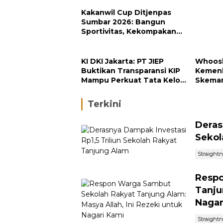
Kakanwil Cup Ditjenpas
Sumbar 2026: Bangun
Sportivitas, Kekompakan
dan Integritas Petugas
KI DKI Jakarta: PT JIEP
Whoosh
Buktikan Transparansi KIP
Kemenk
Mampu Perkuat Tata Kelola
Skema
Perusahaan
Terkini
Deras
Sekol
Straight
Respo
Tanju
Nagar
Straight