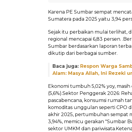
Karena PE Sumbar sempat mencata
Sumatera pada 2025 yaitu 3,94 per
Sejak itu perbaikan mulai terlihat
regional mencapai 6,83 persen. .Ber
Sumbar berdasarkan laporan terbar
dikutip dari berbagai sumber.
Baca juga:
Respon Warga Samb
Alam: Masya Allah, Ini Rezeki 
Ekonomi tumbuh 5,02% yoy, masih 
(5,6%).Sektor Penggerak 2026: Rehab
pascabencana, konsumsi rumah tan
komoditas unggulan seperti CPO da
akhir 2025, pertumbuhan sempat m
3,94%, memicu gerakan "Sumbar B
sektor UMKM dan pariwisata.Ketena