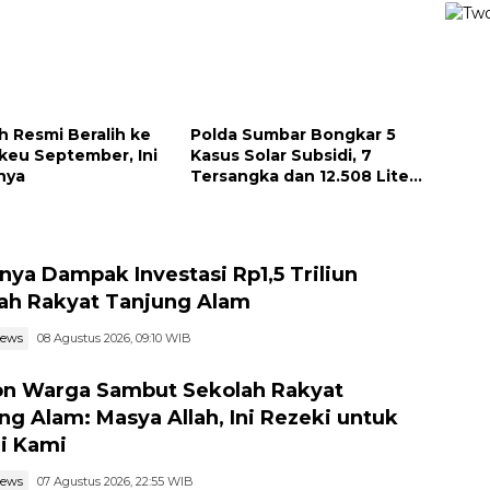
 Resmi Beralih ke
Polda Sumbar Bongkar 5
eu September, Ini
Kasus Solar Subsidi, 7
nya
Tersangka dan 12.508 Liter
Bio Solar Disita
nya Dampak Investasi Rp1,5 Triliun
ah Rakyat Tanjung Alam
news
08 Agustus 2026, 09:10 WIB
n Warga Sambut Sekolah Rakyat
ng Alam: Masya Allah, Ini Rezeki untuk
i Kami
news
07 Agustus 2026, 22:55 WIB