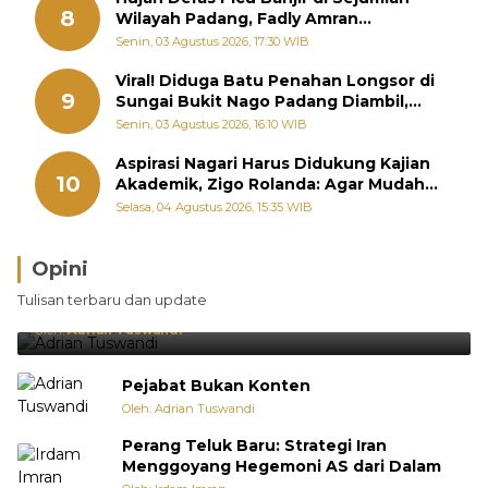
8
Wilayah Padang, Fadly Amran
Perintahkan OPD Siaga
Senin, 03 Agustus 2026, 17:30 WIB
Viral! Diduga Batu Penahan Longsor di
9
Sungai Bukit Nago Padang Diambil,
Warga Khawatir Bencana Terulang
Senin, 03 Agustus 2026, 16:10 WIB
Aspirasi Nagari Harus Didukung Kajian
10
Akademik, Zigo Rolanda: Agar Mudah
Diperjuangkan di Kementerian
Selasa, 04 Agustus 2026, 15:35 WIB
Opini
Brasil Lebih Diunggulkan, tetapi Jepang Selalu
Tulisan terbaru dan update
Punya Cara Membuat Kejutan
Oleh:
Adrian Tuswandi
Pejabat Bukan Konten
Oleh: Adrian Tuswandi
Perang Teluk Baru: Strategi Iran
Menggoyang Hegemoni AS dari Dalam