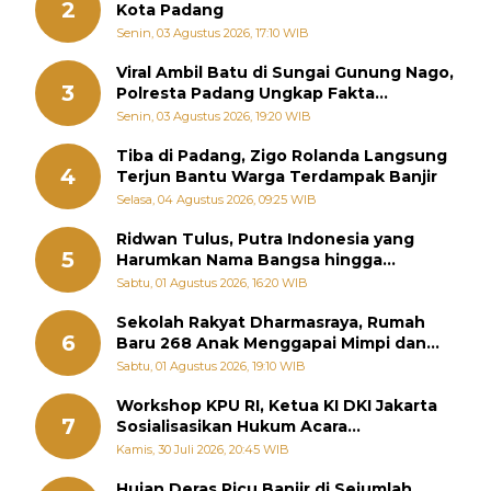
2
Kota Padang
Senin, 03 Agustus 2026, 17:10 WIB
Viral Ambil Batu di Sungai Gunung Nago,
3
Polresta Padang Ungkap Fakta
Sebenarnya
Senin, 03 Agustus 2026, 19:20 WIB
Tiba di Padang, Zigo Rolanda Langsung
4
Terjun Bantu Warga Terdampak Banjir
Selasa, 04 Agustus 2026, 09:25 WIB
Ridwan Tulus, Putra Indonesia yang
5
Harumkan Nama Bangsa hingga
Diabadikan dalam Buku Jepang
Sabtu, 01 Agustus 2026, 16:20 WIB
Sekolah Rakyat Dharmasraya, Rumah
6
Baru 268 Anak Menggapai Mimpi dan
Memutus Rantai Kemiskinan
Sabtu, 01 Agustus 2026, 19:10 WIB
Workshop KPU RI, Ketua KI DKI Jakarta
7
Sosialisasikan Hukum Acara
Penyelesaian Sengketa Informasi Publik
Kamis, 30 Juli 2026, 20:45 WIB
Hujan Deras Picu Banjir di Sejumlah