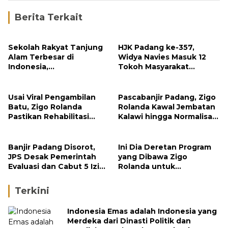
Berita Terkait
Sekolah Rakyat Tanjung
HJK Padang ke-357,
Alam Terbesar di
Widya Navies Masuk 12
Indonesia,
Tokoh Masyarakat
Groundbreaking
Penerima Penghargaan
September
Pemko Padang
Usai Viral Pengambilan
Pascabanjir Padang, Zigo
Batu, Zigo Rolanda
Rolanda Kawal Jembatan
Pastikan Rehabilitasi
Kalawi hingga Normalisasi
Gunung Nago Tetap
Sungai
Berlanjut
Banjir Padang Disorot,
Ini Dia Deretan Program
JPS Desak Pemerintah
yang Dibawa Zigo
Evaluasi dan Cabut 5 Izin
Rolanda untuk
Tambang di Hulu Sungai
Masyarakat Kabupaten
Solok
Terkini
Indonesia Emas adalah Indonesia yang
Merdeka dari Dinasti Politik dan