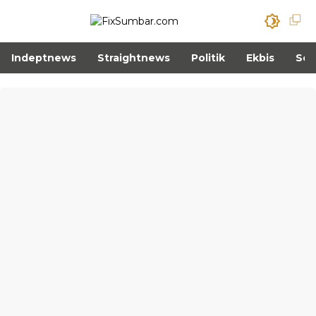
Indeptnews
Straightnews
Politik
Ekbis
Sos