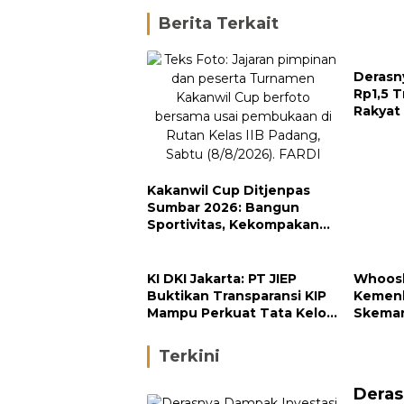
Berita Terkait
Derasn
Rp1,5 T
Rakyat
Kakanwil Cup Ditjenpas
Sumbar 2026: Bangun
Sportivitas, Kekompakan
dan Integritas Petugas
KI DKI Jakarta: PT JIEP
Whoosh
Buktikan Transparansi KIP
Kemenk
Mampu Perkuat Tata Kelola
Skema
Perusahaan
Terkini
Deras