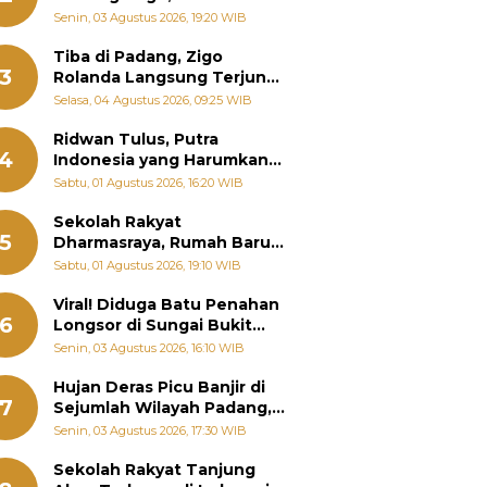
Padang Ungkap Fakta
Senin, 03 Agustus 2026, 19:20 WIB
Sebenarnya
Tiba di Padang, Zigo
3
Rolanda Langsung Terjun
Bantu Warga Terdampak
Selasa, 04 Agustus 2026, 09:25 WIB
Banjir
Ridwan Tulus, Putra
4
Indonesia yang Harumkan
Nama Bangsa hingga
Sabtu, 01 Agustus 2026, 16:20 WIB
Diabadikan dalam Buku
Jepang
Sekolah Rakyat
5
Dharmasraya, Rumah Baru
268 Anak Menggapai Mimpi
Sabtu, 01 Agustus 2026, 19:10 WIB
dan Memutus Rantai
Kemiskinan
Viral! Diduga Batu Penahan
6
Longsor di Sungai Bukit
Nago Padang Diambil, Warga
Senin, 03 Agustus 2026, 16:10 WIB
Khawatir Bencana Terulang
Hujan Deras Picu Banjir di
7
Sejumlah Wilayah Padang,
Fadly Amran Perintahkan
Senin, 03 Agustus 2026, 17:30 WIB
OPD Siaga
Sekolah Rakyat Tanjung