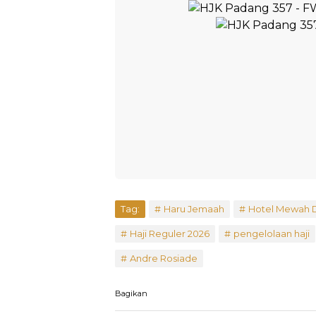
Tag:
Haru Jemaah
Hotel Mewah 
Haji Reguler 2026
pengelolaan haji
Andre Rosiade
Bagikan