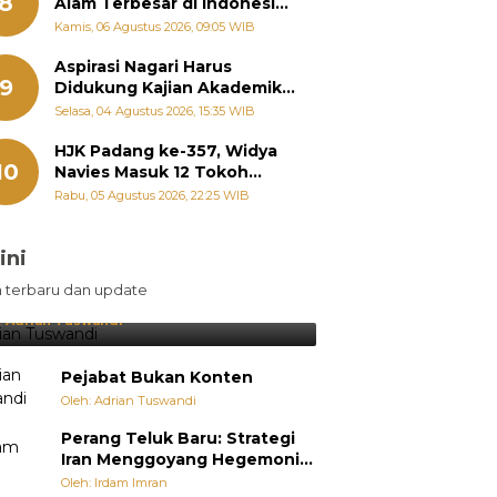
8
Alam Terbesar di Indonesia,
Groundbreaking September
Kamis, 06 Agustus 2026, 09:05 WIB
Aspirasi Nagari Harus
9
Didukung Kajian Akademik,
Zigo Rolanda: Agar Mudah
Selasa, 04 Agustus 2026, 15:35 WIB
Diperjuangkan di
Kementerian
HJK Padang ke-357, Widya
10
Navies Masuk 12 Tokoh
Masyarakat Penerima
Rabu, 05 Agustus 2026, 22:25 WIB
Penghargaan Pemko
Padang
ini
sil Lebih Diunggulkan, tetapi
n terbaru dan update
pang Selalu Punya Cara Membuat
jutan
:
Adrian Tuswandi
Pejabat Bukan Konten
Oleh: Adrian Tuswandi
Perang Teluk Baru: Strategi
Iran Menggoyang Hegemoni
AS dari Dalam
Oleh: Irdam Imran