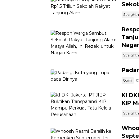
Sekol
Straight
Respo
Tanju
Nagar
Straight
Padan
Opini
0
KI DK
KIP M
Straight
Whoos
Septe