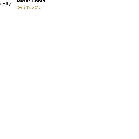
Pasar Ghoib
Oleh: Two Efly