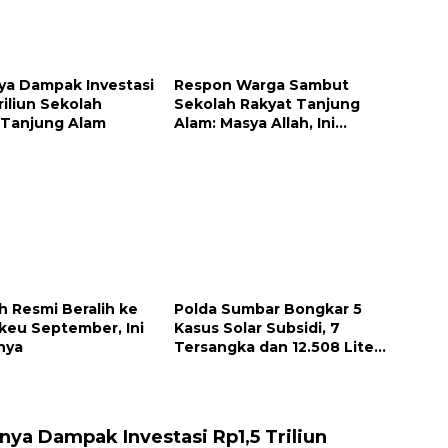
ya Dampak Investasi
Respon Warga Sambut
riliun Sekolah
Sekolah Rakyat Tanjung
 Tanjung Alam
Alam: Masya Allah, Ini
Rezeki untuk Nagari Kami
 Resmi Beralih ke
Polda Sumbar Bongkar 5
eu September, Ini
Kasus Solar Subsidi, 7
nya
Tersangka dan 12.508 Liter
Bio Solar Disita
nya Dampak Investasi Rp1,5 Triliun