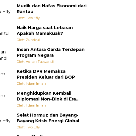
Mudik dan Nafas Ekonomi dari
Rantau
Oleh: Two Efly
Naik Harga saat Lebaran
Apakah Mamakuak?
Oleh: Zuhrizul
Insan Antara Garda Terdepan
Program Negara
Oleh: Adrian Tuswandi
Ketika DPR Memaksa
Presiden Keluar dari BOP
Oleh: Irdam Imran
Menghidupkan Kembali
Diplomasi Non-Blok di Era
Multipolar
Oleh: Irdam Imran
Selat Hormuz dan Bayang-
Bayang Krisis Energi Global
Oleh: Two Efly