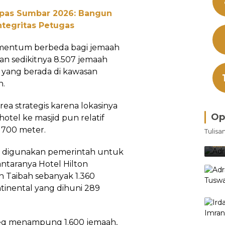
npas Sumbar 2026: Bangun
ntegritas Petugas
momentum berbeda bagi jemaah
n sedikitnya 8.507 jemaah
 yang berada di kawasan
h.
ea strategis karena lokasinya
Op
otel ke masjid pun relatif
Bra
r 700 meter.
Tulisa
Je
Ke
Oleh
g digunakan pemerintah untuk
ntaranya Hotel Hilton
 Taibah sebanyak 1.360
ntinental yang dihuni 289
qeeq menampung 1.600 jemaah,