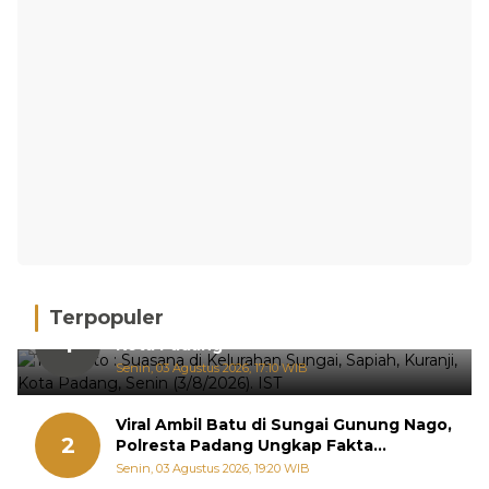
Terpopuler
Hujan Deras, 15 Titik Banjir Terdeteksi di
1
Kota Padang
Senin, 03 Agustus 2026, 17:10 WIB
Viral Ambil Batu di Sungai Gunung Nago,
2
Polresta Padang Ungkap Fakta
Sebenarnya
Senin, 03 Agustus 2026, 19:20 WIB