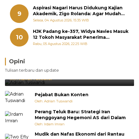
Aspirasi Nagari Harus Didukung Kajian
9
Akademik, Zigo Rolanda: Agar Mudah
Diperjuangkan di Kementerian
Selasa, 04 Agustus 2026, 15:35 WIB
HJK Padang ke-357, Widya Navies Masuk
10
12 Tokoh Masyarakat Penerima
Penghargaan Pemko Padang
Rabu, 05 Agustus 2026, 22:25 WIB
Opini
Brasil Lebih Diunggulkan, tetapi Jepang Selalu
Tulisan terbaru dan update
Punya Cara Membuat Kejutan
Oleh:
Adrian Tuswandi
Pejabat Bukan Konten
Oleh: Adrian Tuswandi
Perang Teluk Baru: Strategi Iran
Menggoyang Hegemoni AS dari Dalam
Oleh: Irdam Imran
Mudik dan Nafas Ekonomi dari Rantau