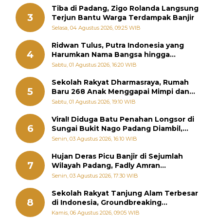
Tiba di Padang, Zigo Rolanda Langsung
3
Terjun Bantu Warga Terdampak Banjir
Selasa, 04 Agustus 2026, 09:25 WIB
Ridwan Tulus, Putra Indonesia yang
4
Harumkan Nama Bangsa hingga
Diabadikan dalam Buku Jepang
Sabtu, 01 Agustus 2026, 16:20 WIB
Sekolah Rakyat Dharmasraya, Rumah
5
Baru 268 Anak Menggapai Mimpi dan
Memutus Rantai Kemiskinan
Sabtu, 01 Agustus 2026, 19:10 WIB
Viral! Diduga Batu Penahan Longsor di
6
Sungai Bukit Nago Padang Diambil,
Warga Khawatir Bencana Terulang
Senin, 03 Agustus 2026, 16:10 WIB
Hujan Deras Picu Banjir di Sejumlah
7
Wilayah Padang, Fadly Amran
Perintahkan OPD Siaga
Senin, 03 Agustus 2026, 17:30 WIB
Sekolah Rakyat Tanjung Alam Terbesar
8
di Indonesia, Groundbreaking
September
Kamis, 06 Agustus 2026, 09:05 WIB