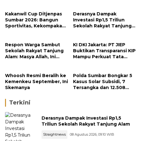
Kakanwil Cup Ditjenpas
Derasnya Dampak
Sumbar 2026: Bangun
Investasi Rp1,5 Triliun
Sportivitas, Kekompakan
Sekolah Rakyat Tanjung
dan Integritas Petugas
Alam
Respon Warga Sambut
KI DKI Jakarta: PT JIEP
Sekolah Rakyat Tanjung
Buktikan Transparansi KIP
Alam: Masya Allah, Ini
Mampu Perkuat Tata
Rezeki untuk Nagari Kami
Kelola Perusahaan
Whoosh Resmi Beralih ke
Polda Sumbar Bongkar 5
Kemenkeu September, Ini
Kasus Solar Subsidi, 7
Skemanya
Tersangka dan 12.508
Liter Bio Solar Disita
Terkini
Derasnya Dampak Investasi Rp1,5
Triliun Sekolah Rakyat Tanjung Alam
Straightnews
08 Agustus 2026, 09:10 WIB