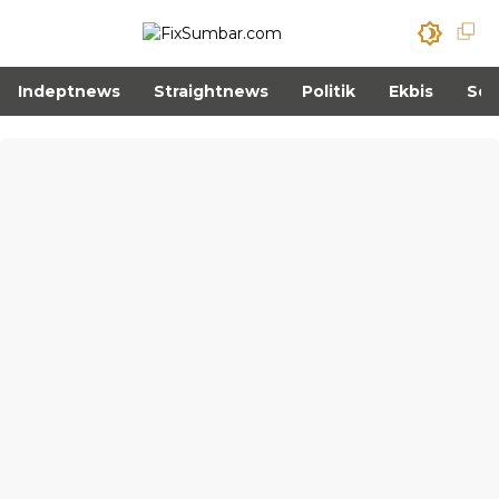
Indeptnews
Straightnews
Politik
Ekbis
Sos