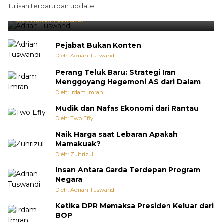
Brasil Lebih Diunggulkan, tetapi Jepang Selalu
Tulisan terbaru dan update
Punya Cara Membuat Kejutan
Oleh:
Adrian Tuswandi
Pejabat Bukan Konten
Oleh: Adrian Tuswandi
Perang Teluk Baru: Strategi Iran
Menggoyang Hegemoni AS dari Dalam
Oleh: Irdam Imran
Mudik dan Nafas Ekonomi dari Rantau
Oleh: Two Efly
Naik Harga saat Lebaran Apakah
Mamakuak?
Oleh: Zuhrizul
Insan Antara Garda Terdepan Program
Negara
Oleh: Adrian Tuswandi
Ketika DPR Memaksa Presiden Keluar dari
BOP