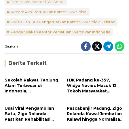
Perusakan Kantor PWI Solsel
Kecam Aksi Perusakan Kantor PWI Solsel
Polisi Olah TKP Pengerusakan Kantor PWI Solok Selatan
Pengerusakan Kantor Persatuan Wartawan Indonesia
Bagikan
Berita Terkait
Sekolah Rakyat Tanjung
HJK Padang ke-357,
Alam Terbesar di
Widya Navies Masuk 12
Indonesia,
Tokoh Masyarakat
Groundbreaking
Penerima Penghargaan
September
Pemko Padang
Usai Viral Pengambilan
Pascabanjir Padang, Zigo
Batu, Zigo Rolanda
Rolanda Kawal Jembatan
Pastikan Rehabilitasi
Kalawi hingga Normalisasi
Gunung Nago Tetap
Sungai