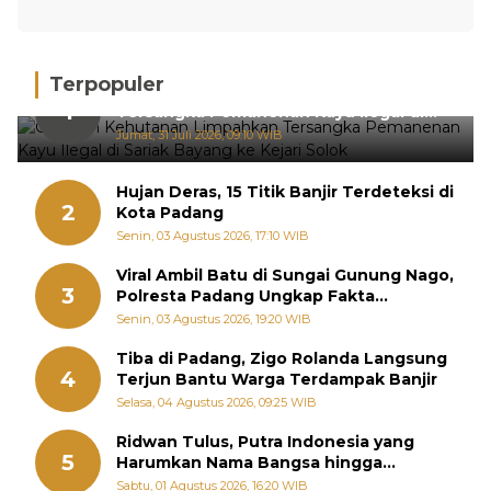
Terpopuler
Gakkum Kehutanan Limpahkan
1
Tersangka Pemanenan Kayu Ilegal di
Sariak Bayang ke Kejari Solok
Jumat, 31 Juli 2026, 09:10 WIB
Hujan Deras, 15 Titik Banjir Terdeteksi di
2
Kota Padang
Senin, 03 Agustus 2026, 17:10 WIB
Viral Ambil Batu di Sungai Gunung Nago,
3
Polresta Padang Ungkap Fakta
Sebenarnya
Senin, 03 Agustus 2026, 19:20 WIB
Tiba di Padang, Zigo Rolanda Langsung
4
Terjun Bantu Warga Terdampak Banjir
Selasa, 04 Agustus 2026, 09:25 WIB
Ridwan Tulus, Putra Indonesia yang
5
Harumkan Nama Bangsa hingga
Diabadikan dalam Buku Jepang
Sabtu, 01 Agustus 2026, 16:20 WIB