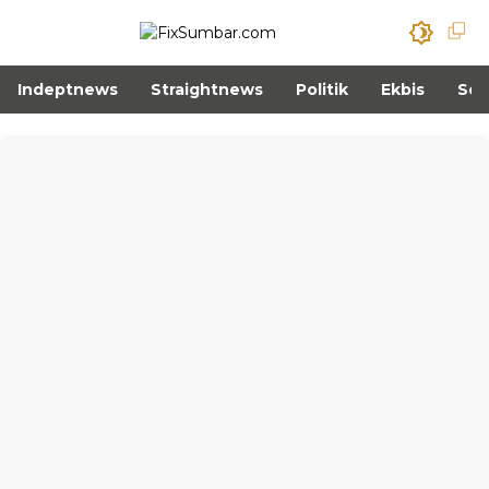
Indeptnews
Straightnews
Politik
Ekbis
Sos