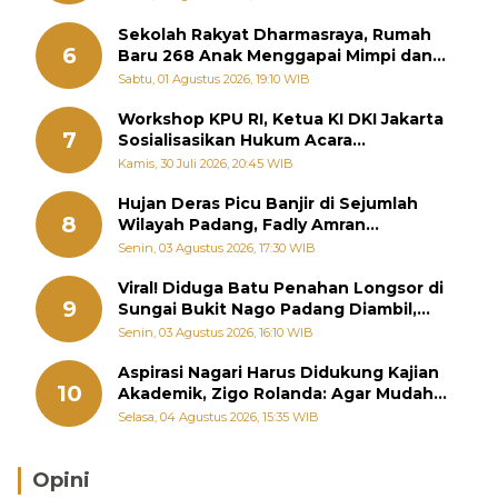
Sekolah Rakyat Dharmasraya, Rumah
6
Baru 268 Anak Menggapai Mimpi dan
Memutus Rantai Kemiskinan
Sabtu, 01 Agustus 2026, 19:10 WIB
Workshop KPU RI, Ketua KI DKI Jakarta
7
Sosialisasikan Hukum Acara
Penyelesaian Sengketa Informasi Publik
Kamis, 30 Juli 2026, 20:45 WIB
Hujan Deras Picu Banjir di Sejumlah
8
Wilayah Padang, Fadly Amran
Perintahkan OPD Siaga
Senin, 03 Agustus 2026, 17:30 WIB
Viral! Diduga Batu Penahan Longsor di
9
Sungai Bukit Nago Padang Diambil,
Warga Khawatir Bencana Terulang
Senin, 03 Agustus 2026, 16:10 WIB
Aspirasi Nagari Harus Didukung Kajian
10
Akademik, Zigo Rolanda: Agar Mudah
Diperjuangkan di Kementerian
Selasa, 04 Agustus 2026, 15:35 WIB
Opini