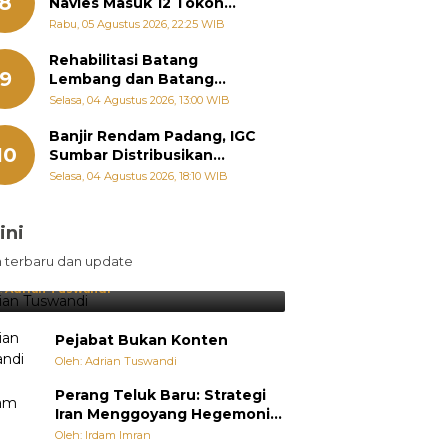
8
Navies Masuk 12 Tokoh
Masyarakat Penerima
Rabu, 05 Agustus 2026, 22:25 WIB
Penghargaan Pemko
Padang
Rehabilitasi Batang
9
Lembang dan Batang
Gawan Segera Dimulai, Zigo
Selasa, 04 Agustus 2026, 13:00 WIB
Rolanda Pastikan Proyek
Berjalan
Banjir Rendam Padang, IGC
10
Sumbar Distribusikan
Ratusan Nasi Bungkus dan
Selasa, 04 Agustus 2026, 18:10 WIB
Air Minum
ini
sil Lebih Diunggulkan, tetapi
n terbaru dan update
pang Selalu Punya Cara Membuat
jutan
:
Adrian Tuswandi
Pejabat Bukan Konten
Oleh: Adrian Tuswandi
Perang Teluk Baru: Strategi
Iran Menggoyang Hegemoni
AS dari Dalam
Oleh: Irdam Imran