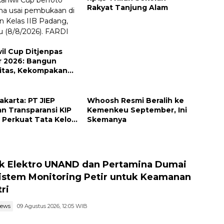
Rakyat Tanjung Alam
il Cup Ditjenpas
 2026: Bangun
vitas, Kekompakan
tegritas Petugas
Jakarta: PT JIEP
Whoosh Resmi Beralih ke
an Transparansi KIP
Kemenkeu September, Ini
Perkuat Tata Kelola
Skemanya
haan
k Elektro UNAND dan Pertamina Dumai
Sistem Monitoring Petir untuk Keamanan
ri
news
09 Agustus 2026, 12:05 WIB