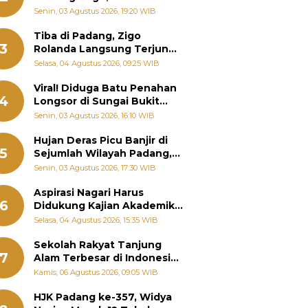
Padang Ungkap Fakta
Senin, 03 Agustus 2026, 19:20 WIB
Sebenarnya
Tiba di Padang, Zigo
3
Rolanda Langsung Terjun
Bantu Warga Terdampak
Selasa, 04 Agustus 2026, 09:25 WIB
Banjir
Viral! Diduga Batu Penahan
4
Longsor di Sungai Bukit
Nago Padang Diambil, Warga
Senin, 03 Agustus 2026, 16:10 WIB
Khawatir Bencana Terulang
Hujan Deras Picu Banjir di
5
Sejumlah Wilayah Padang,
Fadly Amran Perintahkan
Senin, 03 Agustus 2026, 17:30 WIB
OPD Siaga
Aspirasi Nagari Harus
6
Didukung Kajian Akademik,
Zigo Rolanda: Agar Mudah
Selasa, 04 Agustus 2026, 15:35 WIB
Diperjuangkan di
Kementerian
Sekolah Rakyat Tanjung
7
Alam Terbesar di Indonesia,
Groundbreaking September
Kamis, 06 Agustus 2026, 09:05 WIB
HJK Padang ke-357, Widya