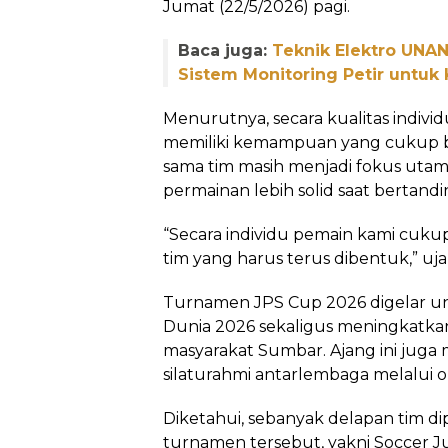
Jumat (22/5/2026) pagi.
Baca juga:
Teknik Elektro UNA
Sistem Monitoring Petir untuk
Menurutnya, secara kualitas indivi
memiliki kemampuan yang cukup bai
sama tim masih menjadi fokus utam
permainan lebih solid saat bertandi
“Secara individu pemain kami cuku
tim yang harus terus dibentuk,” uja
Turnamen JPS Cup 2026 digelar u
Dunia 2026 sekaligus meningkatka
masyarakat Sumbar. Ajang ini jug
silaturahmi antarlembaga melalui o
Diketahui, sebanyak delapan tim di
turnamen tersebut, yakni Soccer Jur