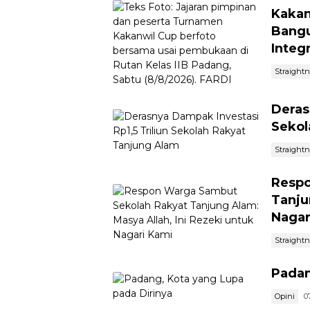
Kakan
Bangu
Integ
Straight
Deras
Sekol
Straight
Respo
Tanju
Nagar
Straight
Padan
Opini
0