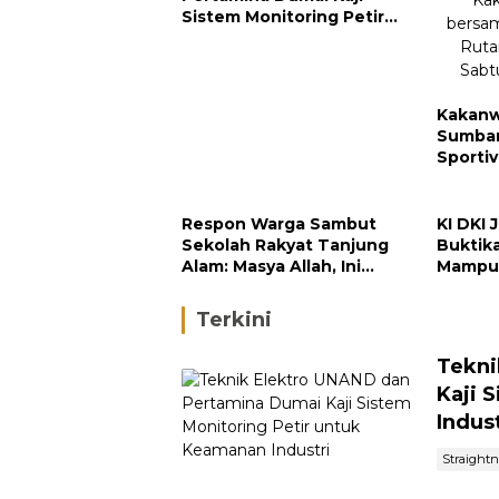
Sistem Monitoring Petir
untuk Keamanan Industri
Kakanw
Sumbar
Sporti
dan In
Respon Warga Sambut
KI DKI 
Sekolah Rakyat Tanjung
Buktik
Alam: Masya Allah, Ini
Mampu 
Rezeki untuk Nagari Kami
Perusa
Terkini
Tekni
Kaji 
Indust
Straight