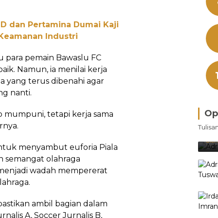
ND dan Pertamina Dumai Kaji
 Keamanan Industri
du para pemain Bawaslu FC
k. Namun, ia menilai kerja
a yang terus dibenahi agar
ng nanti.
Op
p mumpuni, tetapi kerja sama
Bra
rnya.
Tulisa
Je
Ke
Oleh
ntuk menyambut euforia Piala
n semangat olahraga
a menjadi wadah mempererat
lahraga.
pastikan ambil bagian dalam
nalis A, Soccer Jurnalis B,