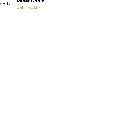
Pasar Ghoib
Oleh: Two Efly