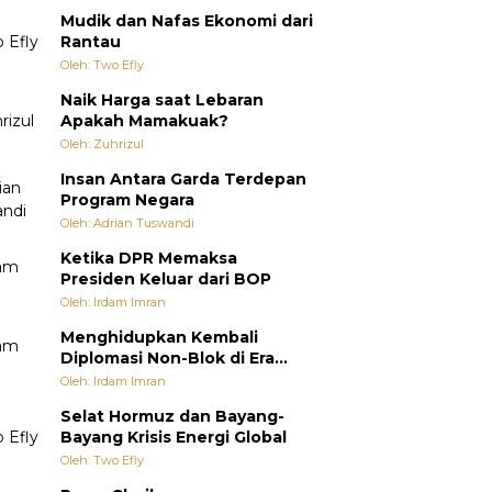
Mudik dan Nafas Ekonomi dari
Rantau
Oleh: Two Efly
Naik Harga saat Lebaran
Apakah Mamakuak?
Oleh: Zuhrizul
Insan Antara Garda Terdepan
Program Negara
Oleh: Adrian Tuswandi
Ketika DPR Memaksa
Presiden Keluar dari BOP
Oleh: Irdam Imran
Menghidupkan Kembali
Diplomasi Non-Blok di Era
Multipolar
Oleh: Irdam Imran
Selat Hormuz dan Bayang-
Bayang Krisis Energi Global
Oleh: Two Efly