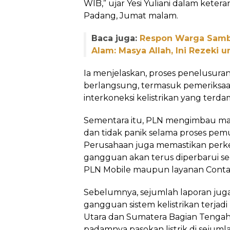
WIB,” ujar Yesi Yuliani dalam keter
Padang, Jumat malam.
Baca juga:
Respon Warga Samb
Alam: Masya Allah, Ini Rezeki 
Ia menjelaskan, proses penelusur
berlangsung, termasuk pemeriksaan
interkoneksi kelistrikan yang terd
Sementara itu, PLN mengimbau ma
dan tidak panik selama proses pem
Perusahaan juga memastikan pe
gangguan akan terus diperbarui sec
PLN Mobile maupun layanan Contac
Sebelumnya, sejumlah laporan ju
gangguan sistem kelistrikan terjad
Utara dan Sumatera Bagian Teng
padamnya pasokan listrik di sejumla