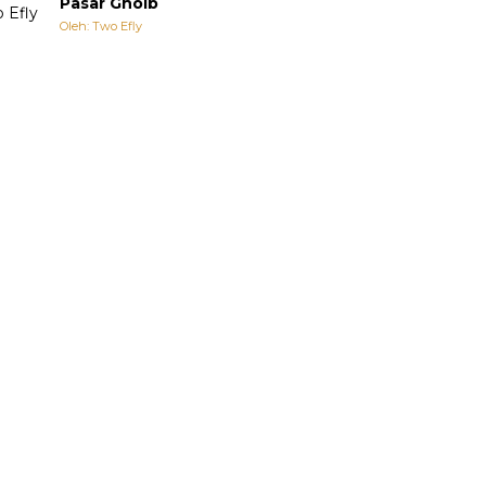
Pasar Ghoib
Oleh: Two Efly