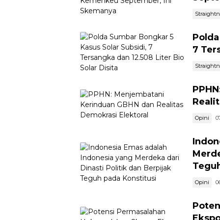
Straight
Polda
7 Ter
Straight
PPHN:
Reali
Opini
0
Indon
Merde
Teguh
Opini
0
Poten
Ekspo