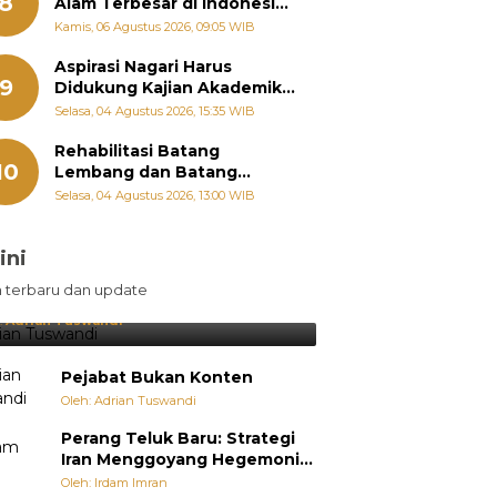
8
Alam Terbesar di Indonesia,
Groundbreaking September
Kamis, 06 Agustus 2026, 09:05 WIB
Aspirasi Nagari Harus
9
Didukung Kajian Akademik,
Zigo Rolanda: Agar Mudah
Selasa, 04 Agustus 2026, 15:35 WIB
Diperjuangkan di
Kementerian
Rehabilitasi Batang
10
Lembang dan Batang
Gawan Segera Dimulai, Zigo
Selasa, 04 Agustus 2026, 13:00 WIB
Rolanda Pastikan Proyek
Berjalan
ini
sil Lebih Diunggulkan, tetapi
n terbaru dan update
pang Selalu Punya Cara Membuat
jutan
:
Adrian Tuswandi
Pejabat Bukan Konten
Oleh: Adrian Tuswandi
Perang Teluk Baru: Strategi
Iran Menggoyang Hegemoni
AS dari Dalam
Oleh: Irdam Imran