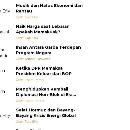
Mudik dan Nafas Ekonomi dari
Rantau
Oleh: Two Efly
Naik Harga saat Lebaran
Apakah Mamakuak?
Oleh: Zuhrizul
Insan Antara Garda Terdepan
Program Negara
Oleh: Adrian Tuswandi
Ketika DPR Memaksa
Presiden Keluar dari BOP
Oleh: Irdam Imran
Menghidupkan Kembali
Diplomasi Non-Blok di Era
Multipolar
Oleh: Irdam Imran
Selat Hormuz dan Bayang-
Bayang Krisis Energi Global
Oleh: Two Efly