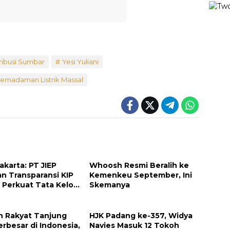
ribusi Sumbar
Yesi Yuliani
emadaman Listrik Massal
Jakarta: PT JIEP
Whoosh Resmi Beralih ke
an Transparansi KIP
Kemenkeu September, Ini
Perkuat Tata Kelola
Skemanya
haan
h Rakyat Tanjung
HJK Padang ke-357, Widya
rbesar di Indonesia,
Navies Masuk 12 Tokoh