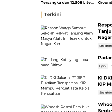
Tersangka dan 12.508 Liter
Ground
Bio Solar Disita
Septe
Terkini
Respo
Tanju
Nagar
Straight
Padan
Opini
0
KI DK
KIP M
Straight
Whoos
Septe