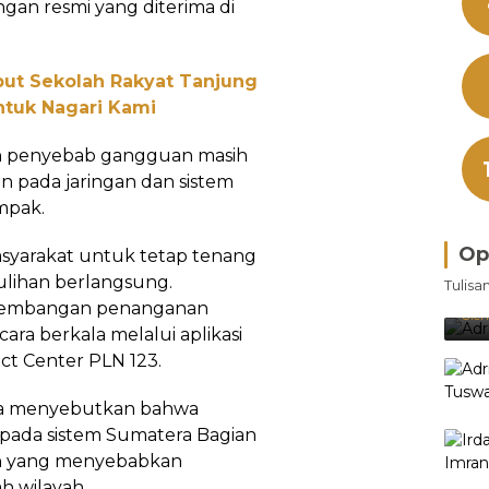
angan resmi yang diterima di
ut Sekolah Rakyat Tanjung
untuk Nagari Kami
an penyebab gangguan masih
 pada jaringan dan sistem
ampak.
Op
syarakat untuk tetap tenang
Bra
ulihan berlangsung.
Tulisa
Je
rkembangan penanganan
Ke
Oleh
ara berkala melalui aplikasi
t Center PLN 123.
ga menyebutkan bahwa
i pada sistem Sumatera Bagian
ah yang menyebabkan
h wilayah.