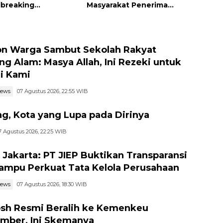
breaking
Masyarakat Penerima
mber
Penghargaan Pemko
Padang
n Warga Sambut Sekolah Rakyat
ng Alam: Masya Allah, Ini Rezeki untuk
i Kami
news
07 Agustus 2026, 22:55 WIB
g, Kota yang Lupa pada Dirinya
7 Agustus 2026, 22:25 WIB
I Jakarta: PT JIEP Buktikan Transparansi
ampu Perkuat Tata Kelola Perusahaan
news
07 Agustus 2026, 18:30 WIB
h Resmi Beralih ke Kemenkeu
mber, Ini Skemanya