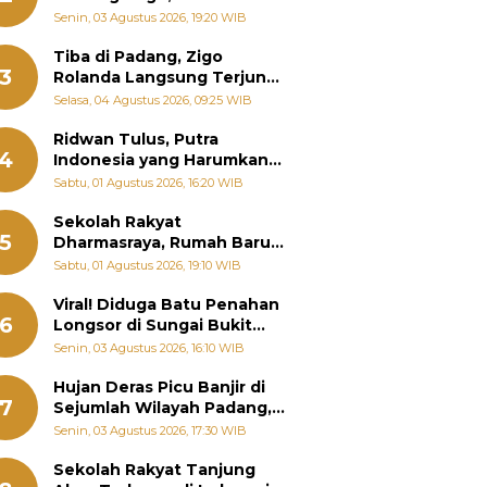
Padang Ungkap Fakta
Senin, 03 Agustus 2026, 19:20 WIB
Sebenarnya
Tiba di Padang, Zigo
3
Rolanda Langsung Terjun
Bantu Warga Terdampak
Selasa, 04 Agustus 2026, 09:25 WIB
Banjir
Ridwan Tulus, Putra
4
Indonesia yang Harumkan
Nama Bangsa hingga
Sabtu, 01 Agustus 2026, 16:20 WIB
Diabadikan dalam Buku
Jepang
Sekolah Rakyat
5
Dharmasraya, Rumah Baru
268 Anak Menggapai Mimpi
Sabtu, 01 Agustus 2026, 19:10 WIB
dan Memutus Rantai
Kemiskinan
Viral! Diduga Batu Penahan
6
Longsor di Sungai Bukit
Nago Padang Diambil, Warga
Senin, 03 Agustus 2026, 16:10 WIB
Khawatir Bencana Terulang
Hujan Deras Picu Banjir di
7
Sejumlah Wilayah Padang,
Fadly Amran Perintahkan
Senin, 03 Agustus 2026, 17:30 WIB
OPD Siaga
Sekolah Rakyat Tanjung