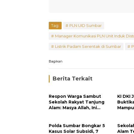
Tag:
PLN UID Sumbar
Manager Komunikasi PLN Unit Induk Dist
Listrik Padam Serentak di Sumbar
P
Bagikan
Berita Terkait
Respon Warga Sambut
KI DKI 
Sekolah Rakyat Tanjung
Buktik
Alam: Masya Allah, Ini
Mampu 
Rezeki untuk Nagari Kami
Perusa
Polda Sumbar Bongkar 5
Sekola
Kasus Solar Subsidi, 7
Alam Te