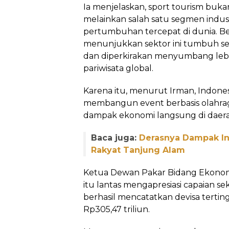
Ia menjelaskan, sport tourism bukan
melainkan salah satu segmen indust
pertumbuhan tercepat di dunia. Ber
menunjukkan sektor ini tumbuh sek
dan diperkirakan menyumbang lebih
pariwisata global.
Karena itu, menurut Irman, Indonesi
membangun event berbasis olahr
dampak ekonomi langsung di daera
Baca juga:
Derasnya Dampak Inv
Rakyat Tanjung Alam
Ketua Dewan Pakar Bidang Ekon
itu lantas mengapresiasi capaian se
berhasil mencatatkan devisa tertin
Rp305,47 triliun.