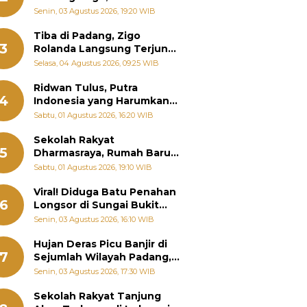
Padang Ungkap Fakta
Senin, 03 Agustus 2026, 19:20 WIB
Sebenarnya
Tiba di Padang, Zigo
3
Rolanda Langsung Terjun
Bantu Warga Terdampak
Selasa, 04 Agustus 2026, 09:25 WIB
Banjir
Ridwan Tulus, Putra
4
Indonesia yang Harumkan
Nama Bangsa hingga
Sabtu, 01 Agustus 2026, 16:20 WIB
Diabadikan dalam Buku
Jepang
Sekolah Rakyat
5
Dharmasraya, Rumah Baru
268 Anak Menggapai Mimpi
Sabtu, 01 Agustus 2026, 19:10 WIB
dan Memutus Rantai
Kemiskinan
Viral! Diduga Batu Penahan
6
Longsor di Sungai Bukit
Nago Padang Diambil, Warga
Senin, 03 Agustus 2026, 16:10 WIB
Khawatir Bencana Terulang
Hujan Deras Picu Banjir di
7
Sejumlah Wilayah Padang,
Fadly Amran Perintahkan
Senin, 03 Agustus 2026, 17:30 WIB
OPD Siaga
Sekolah Rakyat Tanjung