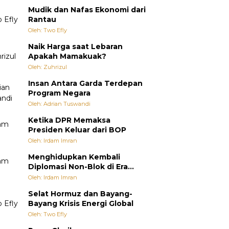
Mudik dan Nafas Ekonomi dari
Rantau
Oleh: Two Efly
Naik Harga saat Lebaran
Apakah Mamakuak?
Oleh: Zuhrizul
Insan Antara Garda Terdepan
Program Negara
Oleh: Adrian Tuswandi
Ketika DPR Memaksa
Presiden Keluar dari BOP
Oleh: Irdam Imran
Menghidupkan Kembali
Diplomasi Non-Blok di Era
Multipolar
Oleh: Irdam Imran
Selat Hormuz dan Bayang-
Bayang Krisis Energi Global
Oleh: Two Efly