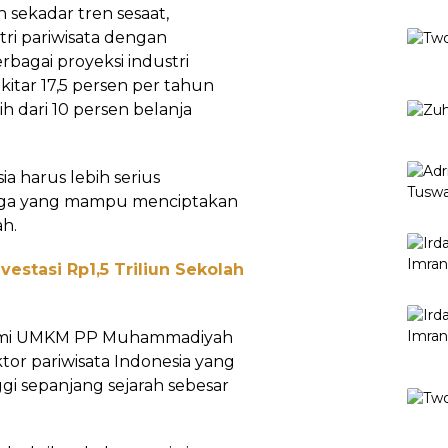
 sekadar tren sesaat,
ri pariwisata dengan
bagai proyeksi industri
itar 17,5 persen per tahun
 dari 10 persen belanja
a harus lebih serius
aga yang mampu menciptakan
h.
estasi Rp1,5 Triliun Sekolah
omi UMKM PP Muhammadiyah
ktor pariwisata Indonesia yang
ggi sepanjang sejarah sebesar