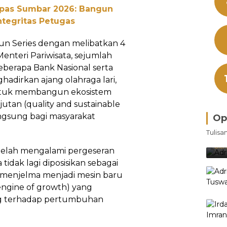
npas Sumbar 2026: Bangun
ntegritas Petugas
n Series dengan melibatkan 4
Menteri Pariwisata, sejumlah
beberapa Bank Nasional serta
adirkan ajang olahraga lari,
tuk membangun ekosistem
jutan (quality and sustainable
ngsung bagi masyarakat
Op
Bra
Tulisa
Je
Ke
Oleh
 telah mengalami pergeseran
tidak lagi diposisikan sebagai
h menjelma menjadi mesin baru
ngine of growth) yang
ng terhadap pertumbuhan