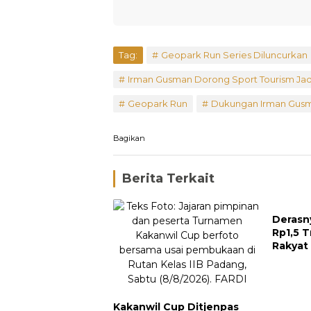
Tag:
Geopark Run Series Diluncurkan
Irman Gusman Dorong Sport Tourism Ja
Geopark Run
Dukungan Irman Gus
Bagikan
Berita Terkait
Derasn
Rp1,5 T
Rakyat
Kakanwil Cup Ditjenpas