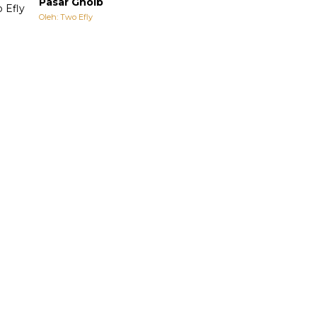
Pasar Ghoib
Oleh: Two Efly