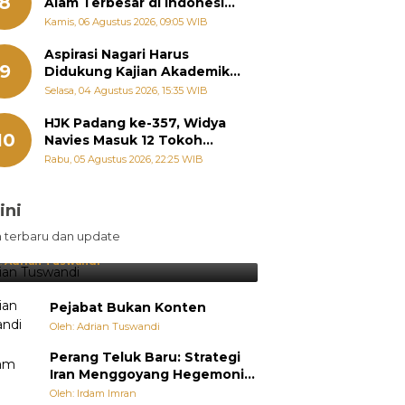
8
Alam Terbesar di Indonesia,
Groundbreaking September
Kamis, 06 Agustus 2026, 09:05 WIB
Aspirasi Nagari Harus
9
Didukung Kajian Akademik,
Zigo Rolanda: Agar Mudah
Selasa, 04 Agustus 2026, 15:35 WIB
Diperjuangkan di
Kementerian
HJK Padang ke-357, Widya
10
Navies Masuk 12 Tokoh
Masyarakat Penerima
Rabu, 05 Agustus 2026, 22:25 WIB
Penghargaan Pemko
Padang
ini
sil Lebih Diunggulkan, tetapi
n terbaru dan update
pang Selalu Punya Cara Membuat
jutan
:
Adrian Tuswandi
Pejabat Bukan Konten
Oleh: Adrian Tuswandi
Perang Teluk Baru: Strategi
Iran Menggoyang Hegemoni
AS dari Dalam
Oleh: Irdam Imran