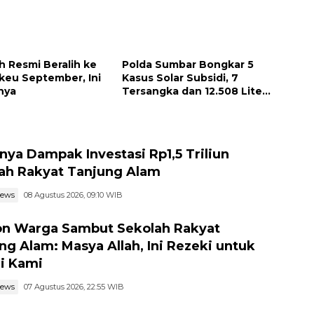
 Resmi Beralih ke
Polda Sumbar Bongkar 5
eu September, Ini
Kasus Solar Subsidi, 7
nya
Tersangka dan 12.508 Liter
Bio Solar Disita
nya Dampak Investasi Rp1,5 Triliun
ah Rakyat Tanjung Alam
news
08 Agustus 2026, 09:10 WIB
n Warga Sambut Sekolah Rakyat
ng Alam: Masya Allah, Ini Rezeki untuk
i Kami
news
07 Agustus 2026, 22:55 WIB