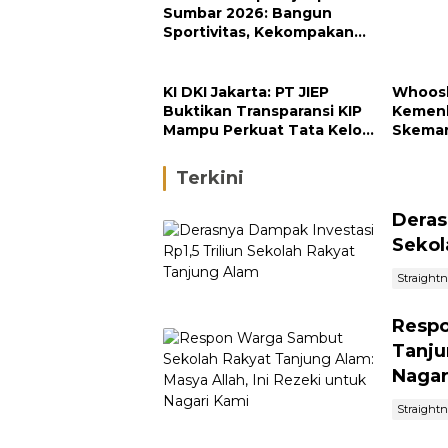
Sumbar 2026: Bangun
Sportivitas, Kekompakan
dan Integritas Petugas
KI DKI Jakarta: PT JIEP
Whoosh
Buktikan Transparansi KIP
Kemenk
Mampu Perkuat Tata Kelola
Skema
Perusahaan
Terkini
Deras
Sekol
Straight
Respo
Tanju
Nagar
Straight