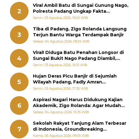
Viral Ambil Batu di Sungai Gunung Nago,
2
Polresta Padang Ungkap Fakta
Sebenarnya
Senin, 03 Agustus 2026, 19:20 WIB
Tiba di Padang, Zigo Rolanda Langsung
3
Terjun Bantu Warga Terdampak Banjir
Selasa, 04 Agustus 2026, 09:25 WIB
Viral! Diduga Batu Penahan Longsor di
4
Sungai Bukit Nago Padang Diambil,
Warga Khawatir Bencana Terulang
Senin, 03 Agustus 2026, 16:10 WIB
Hujan Deras Picu Banjir di Sejumlah
5
Wilayah Padang, Fadly Amran
Perintahkan OPD Siaga
Senin, 03 Agustus 2026, 17:30 WIB
Aspirasi Nagari Harus Didukung Kajian
6
Akademik, Zigo Rolanda: Agar Mudah
Diperjuangkan di Kementerian
Selasa, 04 Agustus 2026, 15:35 WIB
Sekolah Rakyat Tanjung Alam Terbesar
7
di Indonesia, Groundbreaking
September
Kamis, 06 Agustus 2026, 09:05 WIB