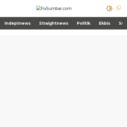
Indeptnews
Straightnews
Politik
Ekbis
Sos