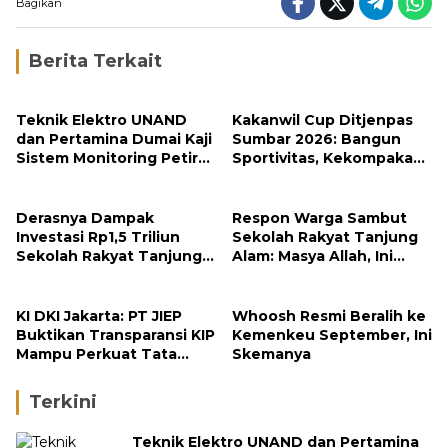
Bagikan
Berita Terkait
Teknik Elektro UNAND
Kakanwil Cup Ditjenpas
dan Pertamina Dumai Kaji
Sumbar 2026: Bangun
Sistem Monitoring Petir
Sportivitas, Kekompakan
untuk Keamanan Industri
dan Integritas Petugas
Derasnya Dampak
Respon Warga Sambut
Investasi Rp1,5 Triliun
Sekolah Rakyat Tanjung
Sekolah Rakyat Tanjung
Alam: Masya Allah, Ini
Alam
Rezeki untuk Nagari Kami
KI DKI Jakarta: PT JIEP
Whoosh Resmi Beralih ke
Buktikan Transparansi KIP
Kemenkeu September, Ini
Mampu Perkuat Tata
Skemanya
Kelola Perusahaan
Terkini
Teknik Elektro UNAND dan Pertamina