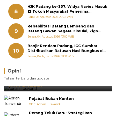
HJK Padang ke-357, Widya Navies Masuk
8
12 Tokoh Masyarakat Penerima
Penghargaan Pemko Padang
Rabu, 05 Agustus 2026, 22:25 WIB
Rehabilitasi Batang Lembang dan
9
Batang Gawan Segera Dimulai, Zigo
Rolanda Pastikan Proyek Berjalan
Selasa, 04 Agustus 2026, 13:00 WIB
Banjir Rendam Padang, IGC Sumbar
10
Distribusikan Ratusan Nasi Bungkus dan
Air Minum
Selasa, 04 Agustus 2026, 18:10 WIB
Opini
Brasil Lebih Diunggulkan, tetapi Jepang Selalu
Tulisan terbaru dan update
Punya Cara Membuat Kejutan
Oleh:
Adrian Tuswandi
Pejabat Bukan Konten
Oleh: Adrian Tuswandi
Perang Teluk Baru: Strategi Iran