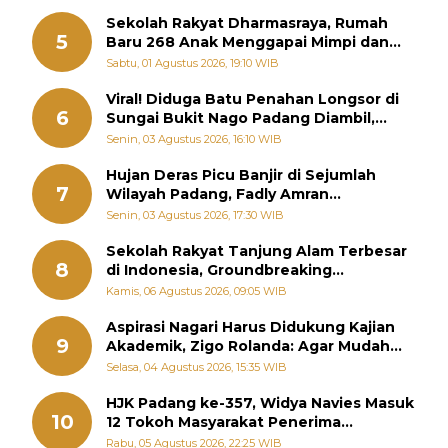
Sekolah Rakyat Dharmasraya, Rumah
5
Baru 268 Anak Menggapai Mimpi dan
Memutus Rantai Kemiskinan
Sabtu, 01 Agustus 2026, 19:10 WIB
Viral! Diduga Batu Penahan Longsor di
6
Sungai Bukit Nago Padang Diambil,
Warga Khawatir Bencana Terulang
Senin, 03 Agustus 2026, 16:10 WIB
Hujan Deras Picu Banjir di Sejumlah
7
Wilayah Padang, Fadly Amran
Perintahkan OPD Siaga
Senin, 03 Agustus 2026, 17:30 WIB
Sekolah Rakyat Tanjung Alam Terbesar
8
di Indonesia, Groundbreaking
September
Kamis, 06 Agustus 2026, 09:05 WIB
Aspirasi Nagari Harus Didukung Kajian
9
Akademik, Zigo Rolanda: Agar Mudah
Diperjuangkan di Kementerian
Selasa, 04 Agustus 2026, 15:35 WIB
HJK Padang ke-357, Widya Navies Masuk
10
12 Tokoh Masyarakat Penerima
Penghargaan Pemko Padang
Rabu, 05 Agustus 2026, 22:25 WIB