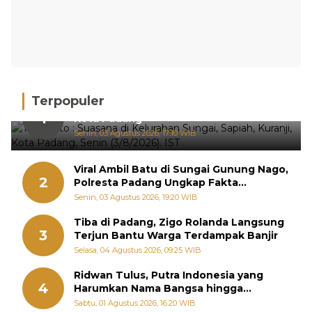
Terpopuler
Hujan Deras, 15 Titik Banjir Terdeteksi di
1
Kota Padang
Senin, 03 Agustus 2026, 17:10 WIB
Viral Ambil Batu di Sungai Gunung Nago,
2
Polresta Padang Ungkap Fakta
Sebenarnya
Senin, 03 Agustus 2026, 19:20 WIB
Tiba di Padang, Zigo Rolanda Langsung
3
Terjun Bantu Warga Terdampak Banjir
Selasa, 04 Agustus 2026, 09:25 WIB
Ridwan Tulus, Putra Indonesia yang
4
Harumkan Nama Bangsa hingga
Diabadikan dalam Buku Jepang
Sabtu, 01 Agustus 2026, 16:20 WIB