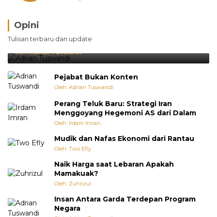
Opini
Brasil Lebih Diunggulkan, tetapi Jepang Selalu
Tulisan terbaru dan update
Punya Cara Membuat Kejutan
Oleh:
Adrian Tuswandi
Pejabat Bukan Konten
Oleh: Adrian Tuswandi
Perang Teluk Baru: Strategi Iran
Menggoyang Hegemoni AS dari Dalam
Oleh: Irdam Imran
Mudik dan Nafas Ekonomi dari Rantau
Oleh: Two Efly
Naik Harga saat Lebaran Apakah
Mamakuak?
Oleh: Zuhrizul
Insan Antara Garda Terdepan Program
Negara