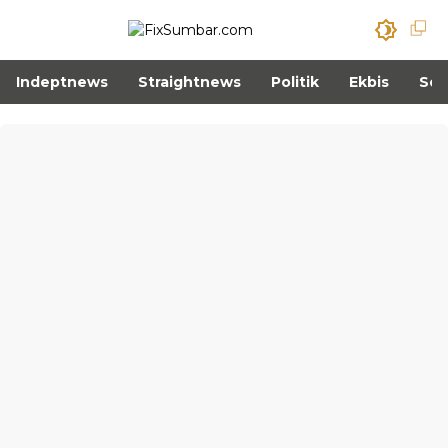
Indeptnews
Straightnews
Politik
Ekbis
Sos