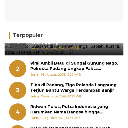
Terpopuler
Hujan Deras, 15 Titik Banjir Terdeteksi di
1
Kota Padang
Senin, 03 Agustus 2026, 17:10 WIB
Viral Ambil Batu di Sungai Gunung Nago,
2
Polresta Padang Ungkap Fakta
Sebenarnya
Senin, 03 Agustus 2026, 19:20 WIB
Tiba di Padang, Zigo Rolanda Langsung
3
Terjun Bantu Warga Terdampak Banjir
Selasa, 04 Agustus 2026, 09:25 WIB
Ridwan Tulus, Putra Indonesia yang
4
Harumkan Nama Bangsa hingga
Diabadikan dalam Buku Jepang
Sabtu, 01 Agustus 2026, 16:20 WIB