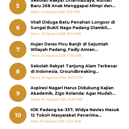
Sekolah Rakyat Dharmasraya, Rumah
5
Baru 268 Anak Menggapai Mimpi dan
Memutus Rantai Kemiskinan
Sabtu, 01 Agustus 2026, 19:10 WIB
Viral! Diduga Batu Penahan Longsor di
6
Sungai Bukit Nago Padang Diambil,
Warga Khawatir Bencana Terulang
Senin, 03 Agustus 2026, 16:10 WIB
Hujan Deras Picu Banjir di Sejumlah
7
Wilayah Padang, Fadly Amran
Perintahkan OPD Siaga
Senin, 03 Agustus 2026, 17:30 WIB
Sekolah Rakyat Tanjung Alam Terbesar
8
di Indonesia, Groundbreaking
September
Kamis, 06 Agustus 2026, 09:05 WIB
Aspirasi Nagari Harus Didukung Kajian
9
Akademik, Zigo Rolanda: Agar Mudah
Diperjuangkan di Kementerian
Selasa, 04 Agustus 2026, 15:35 WIB
HJK Padang ke-357, Widya Navies Masuk
10
12 Tokoh Masyarakat Penerima
Penghargaan Pemko Padang
Rabu, 05 Agustus 2026, 22:25 WIB