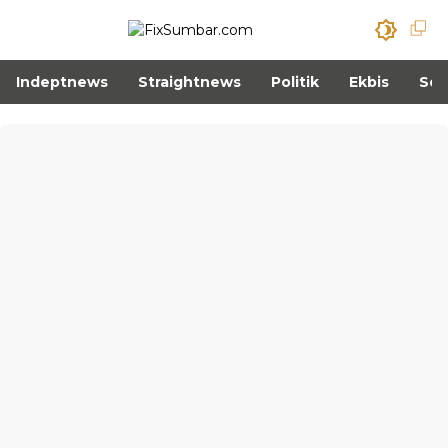
Indeptnews
Straightnews
Politik
Ekbis
Sos