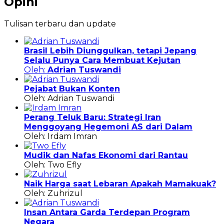
Opini
Tulisan terbaru dan update
Brasil Lebih Diunggulkan, tetapi Jepang
Selalu Punya Cara Membuat Kejutan
Oleh:
Adrian Tuswandi
Pejabat Bukan Konten
Oleh: Adrian Tuswandi
Perang Teluk Baru: Strategi Iran
Menggoyang Hegemoni AS dari Dalam
Oleh: Irdam Imran
Mudik dan Nafas Ekonomi dari Rantau
Oleh: Two Efly
Naik Harga saat Lebaran Apakah Mamakuak?
Oleh: Zuhrizul
Insan Antara Garda Terdepan Program
Negara