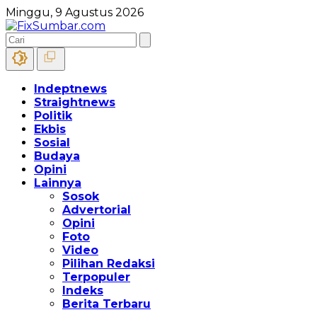
Minggu, 9 Agustus 2026
Indeptnews
Straightnews
Politik
Ekbis
Sosial
Budaya
Opini
Lainnya
Sosok
Advertorial
Opini
Foto
Video
Pilihan Redaksi
Terpopuler
Indeks
Berita Terbaru