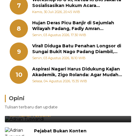
7
Sosialisasikan Hukum Acara
Penyelesaian Sengketa Informasi Publik
Kamis, 30 Juli 2026, 20:45 WIB
Hujan Deras Picu Banjir di Sejumlah
8
Wilayah Padang, Fadly Amran
Perintahkan OPD Siaga
Senin, 03 Agustus 2026, 17:30 WIB
Viral! Diduga Batu Penahan Longsor di
9
Sungai Bukit Nago Padang Diambil,
Warga Khawatir Bencana Terulang
Senin, 03 Agustus 2026, 16:10 WIB
Aspirasi Nagari Harus Didukung Kajian
10
Akademik, Zigo Rolanda: Agar Mudah
Diperjuangkan di Kementerian
Selasa, 04 Agustus 2026, 15:35 WIB
Opini
Brasil Lebih Diunggulkan, tetapi Jepang Selalu
Tulisan terbaru dan update
Punya Cara Membuat Kejutan
Oleh:
Adrian Tuswandi
Pejabat Bukan Konten