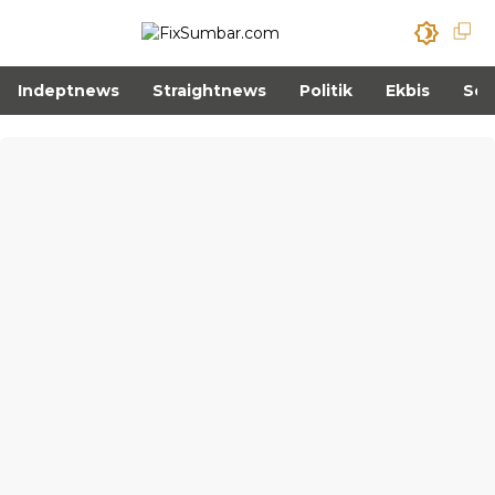
Indeptnews
Straightnews
Politik
Ekbis
Sos