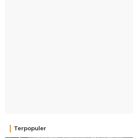
Terpopuler
Gakkum Kehutanan Limpahkan
1
Tersangka Pemanenan Kayu Ilegal di