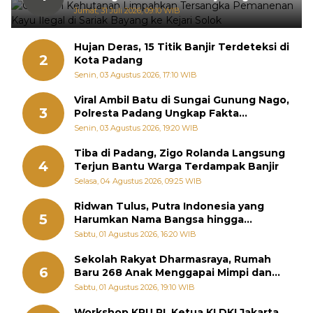
Sariak Bayang ke Kejari Solok
Jumat, 31 Juli 2026, 09:10 WIB
Hujan Deras, 15 Titik Banjir Terdeteksi di
2
Kota Padang
Senin, 03 Agustus 2026, 17:10 WIB
Viral Ambil Batu di Sungai Gunung Nago,
3
Polresta Padang Ungkap Fakta
Sebenarnya
Senin, 03 Agustus 2026, 19:20 WIB
Tiba di Padang, Zigo Rolanda Langsung
4
Terjun Bantu Warga Terdampak Banjir
Selasa, 04 Agustus 2026, 09:25 WIB
Ridwan Tulus, Putra Indonesia yang
5
Harumkan Nama Bangsa hingga
Diabadikan dalam Buku Jepang
Sabtu, 01 Agustus 2026, 16:20 WIB
Sekolah Rakyat Dharmasraya, Rumah
6
Baru 268 Anak Menggapai Mimpi dan
Memutus Rantai Kemiskinan
Sabtu, 01 Agustus 2026, 19:10 WIB
Workshop KPU RI, Ketua KI DKI Jakarta