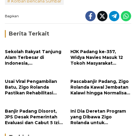
Korban Bencana Sumbar
Bagikan
Berita Terkait
Sekolah Rakyat Tanjung
HJK Padang ke-357,
Alam Terbesar di
Widya Navies Masuk 12
Indonesia,
Tokoh Masyarakat
Groundbreaking
Penerima Penghargaan
September
Pemko Padang
Usai Viral Pengambilan
Pascabanjir Padang, Zigo
Batu, Zigo Rolanda
Rolanda Kawal Jembatan
Pastikan Rehabilitasi
Kalawi hingga Normalisasi
Gunung Nago Tetap
Sungai
Berlanjut
Banjir Padang Disorot,
Ini Dia Deretan Program
JPS Desak Pemerintah
yang Dibawa Zigo
Evaluasi dan Cabut 5 Izin
Rolanda untuk
Tambang di Hulu Sungai
Masyarakat Kabupaten
Solok