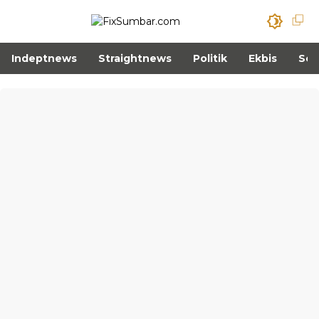
Indeptnews
Straightnews
Politik
Ekbis
Sos