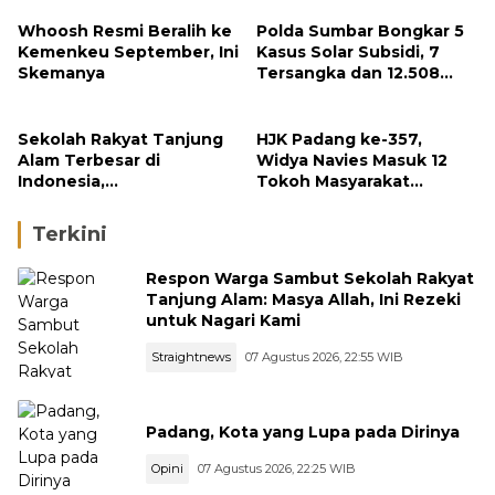
Whoosh Resmi Beralih ke
Polda Sumbar Bongkar 5
Kemenkeu September, Ini
Kasus Solar Subsidi, 7
Skemanya
Tersangka dan 12.508
Liter Bio Solar Disita
Sekolah Rakyat Tanjung
HJK Padang ke-357,
Alam Terbesar di
Widya Navies Masuk 12
Indonesia,
Tokoh Masyarakat
Groundbreaking
Penerima Penghargaan
September
Pemko Padang
Terkini
Respon Warga Sambut Sekolah Rakyat
Tanjung Alam: Masya Allah, Ini Rezeki
untuk Nagari Kami
Straightnews
07 Agustus 2026, 22:55 WIB
Padang, Kota yang Lupa pada Dirinya
Opini
07 Agustus 2026, 22:25 WIB