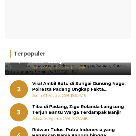
Terpopuler
Hujan Deras, 15 Titik Banjir Terdeteksi di
1
Kota Padang
Senin, 03 Agustus 2026, 17:10 WIB
Viral Ambil Batu di Sungai Gunung Nago,
2
Polresta Padang Ungkap Fakta
Sebenarnya
Senin, 03 Agustus 2026, 19:20 WIB
Tiba di Padang, Zigo Rolanda Langsung
3
Terjun Bantu Warga Terdampak Banjir
Selasa, 04 Agustus 2026, 09:25 WIB
Ridwan Tulus, Putra Indonesia yang
4
Harumkan Nama Bangsa hingga