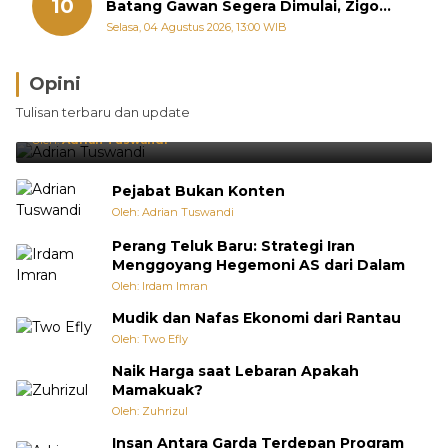
10
Batang Gawan Segera Dimulai, Zigo
Rolanda Pastikan Proyek Berjalan
Selasa, 04 Agustus 2026, 13:00 WIB
Opini
Brasil Lebih Diunggulkan, tetapi Jepang Selalu
Tulisan terbaru dan update
Punya Cara Membuat Kejutan
Oleh:
Adrian Tuswandi
Pejabat Bukan Konten
Oleh: Adrian Tuswandi
Perang Teluk Baru: Strategi Iran
Menggoyang Hegemoni AS dari Dalam
Oleh: Irdam Imran
Mudik dan Nafas Ekonomi dari Rantau
Oleh: Two Efly
Naik Harga saat Lebaran Apakah
Mamakuak?
Oleh: Zuhrizul
Insan Antara Garda Terdepan Program