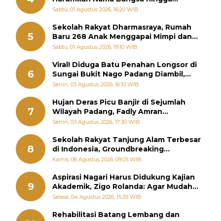
Diabadikan dalam Buku Jepang
Sabtu, 01 Agustus 2026, 16:20 WIB
Sekolah Rakyat Dharmasraya, Rumah
5
Baru 268 Anak Menggapai Mimpi dan
Memutus Rantai Kemiskinan
Sabtu, 01 Agustus 2026, 19:10 WIB
Viral! Diduga Batu Penahan Longsor di
6
Sungai Bukit Nago Padang Diambil,
Warga Khawatir Bencana Terulang
Senin, 03 Agustus 2026, 16:10 WIB
Hujan Deras Picu Banjir di Sejumlah
7
Wilayah Padang, Fadly Amran
Perintahkan OPD Siaga
Senin, 03 Agustus 2026, 17:30 WIB
Sekolah Rakyat Tanjung Alam Terbesar
8
di Indonesia, Groundbreaking
September
Kamis, 06 Agustus 2026, 09:05 WIB
Aspirasi Nagari Harus Didukung Kajian
9
Akademik, Zigo Rolanda: Agar Mudah
Diperjuangkan di Kementerian
Selasa, 04 Agustus 2026, 15:35 WIB
Rehabilitasi Batang Lembang dan