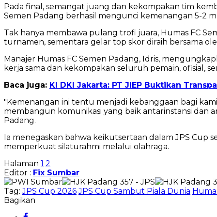
Pada final, semangat juang dan kekompakan tim kemb
Semen Padang berhasil mengunci kemenangan 5-2 melalui
Tak hanya membawa pulang trofi juara, Humas FC Se
turnamen, sementara gelar top skor diraih bersama ole
Manajer Humas FC Semen Padang, Idris, mengungkapka
kerja sama dan kekompakan seluruh pemain, ofisial, ser
Baca juga:
KI DKI Jakarta: PT JIEP Buktikan Trans
"Kemenangan ini tentu menjadi kebanggaan bagi kami
membangun komunikasi yang baik antarinstansi dan an
Padang.
Ia menegaskan bahwa keikutsertaan dalam JPS Cup se
memperkuat silaturahmi melalui olahraga.
Halaman
1
2
Editor :
Fix Sumbar
Tag:
JPS Cup 2026
JPS Cup Sambut Piala Dunia
Humas
Bagikan