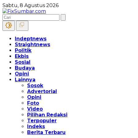
Sabtu, 8 Agustus 2026
Indeptnews
Straightnews
Politik
Ekbis
Sosial
Budaya
Opini
Lainnya
Sosok
Advertorial
Opini
Foto
Video
Pilihan Redaksi
Terpopuler
Indeks
Berita Terbaru