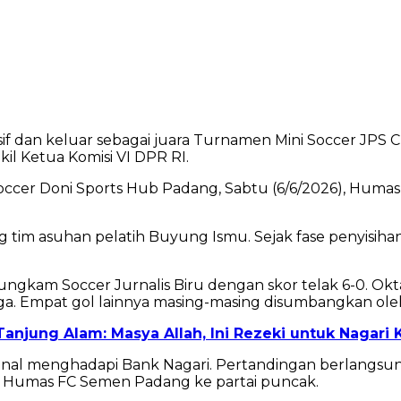
f dan keluar sebagai juara Turnamen Mini Soccer JPS
il Ketua Komisi VI DPR RI.
i Soccer Doni Sports Hub Padang, Sabtu (6/6/2026), 
g tim asuhan pelatih Buyung Ismu. Sejak fase penyis
m Soccer Jurnalis Biru dengan skor telak 6-0. Oktar
 Empat gol lainnya masing-masing disumbangkan oleh Har
njung Alam: Masya Allah, Ini Rezeki untuk Nagari 
final menghadapi Bank Nagari. Pertandingan berlangsun
 Humas FC Semen Padang ke partai puncak.