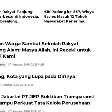
haan
h Rakyat Tanjung
HJK Padang ke-357, Widya
rbesar di Indonesia,
Navies Masuk 12 Tokoh
breaking
Masyarakat Penerima
mber
Penghargaan Pemko
Padang
n Warga Sambut Sekolah Rakyat
ng Alam: Masya Allah, Ini Rezeki untuk
i Kami
news
07 Agustus 2026, 22:55 WIB
g, Kota yang Lupa pada Dirinya
7 Agustus 2026, 22:25 WIB
I Jakarta: PT JIEP Buktikan Transparansi
ampu Perkuat Tata Kelola Perusahaan
news
07 Agustus 2026, 18:30 WIB