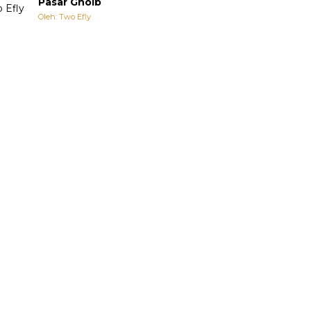
Pasar Ghoib
Oleh: Two Efly