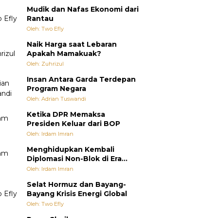
Mudik dan Nafas Ekonomi dari
Rantau
Oleh: Two Efly
Naik Harga saat Lebaran
Apakah Mamakuak?
Oleh: Zuhrizul
Insan Antara Garda Terdepan
Program Negara
Oleh: Adrian Tuswandi
Ketika DPR Memaksa
Presiden Keluar dari BOP
Oleh: Irdam Imran
Menghidupkan Kembali
Diplomasi Non-Blok di Era
Multipolar
Oleh: Irdam Imran
Selat Hormuz dan Bayang-
Bayang Krisis Energi Global
Oleh: Two Efly