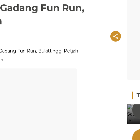
m Gadang Fun Run,
h
ah
T