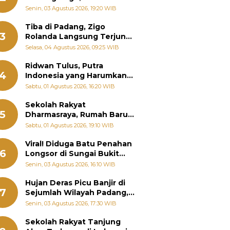
Padang Ungkap Fakta
Senin, 03 Agustus 2026, 19:20 WIB
Sebenarnya
Tiba di Padang, Zigo
3
Rolanda Langsung Terjun
Bantu Warga Terdampak
Selasa, 04 Agustus 2026, 09:25 WIB
Banjir
Ridwan Tulus, Putra
4
Indonesia yang Harumkan
Nama Bangsa hingga
Sabtu, 01 Agustus 2026, 16:20 WIB
Diabadikan dalam Buku
Jepang
Sekolah Rakyat
5
Dharmasraya, Rumah Baru
268 Anak Menggapai Mimpi
Sabtu, 01 Agustus 2026, 19:10 WIB
dan Memutus Rantai
Kemiskinan
Viral! Diduga Batu Penahan
6
Longsor di Sungai Bukit
Nago Padang Diambil, Warga
Senin, 03 Agustus 2026, 16:10 WIB
Khawatir Bencana Terulang
Hujan Deras Picu Banjir di
7
Sejumlah Wilayah Padang,
Fadly Amran Perintahkan
Senin, 03 Agustus 2026, 17:30 WIB
OPD Siaga
Sekolah Rakyat Tanjung