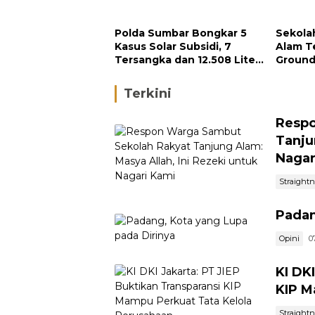
Rezeki untuk Nagari Kami
Perusa
Polda Sumbar Bongkar 5
Sekola
Kasus Solar Subsidi, 7
Alam Te
Tersangka dan 12.508 Liter
Ground
Bio Solar Disita
Septe
Terkini
Respo
Tanju
Nagar
Straight
Padan
Opini
0
KI DK
KIP M
Straight