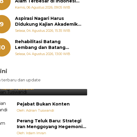
8
Alam Terbesar di Indonesia,
Groundbreaking September
Kamis, 06 Agustus 2026, 09:05 WIB
Aspirasi Nagari Harus
9
Didukung Kajian Akademik,
Zigo Rolanda: Agar Mudah
Selasa, 04 Agustus 2026, 15:35 WIB
Diperjuangkan di
Kementerian
Rehabilitasi Batang
10
Lembang dan Batang
Gawan Segera Dimulai, Zigo
Selasa, 04 Agustus 2026, 13:00 WIB
Rolanda Pastikan Proyek
Berjalan
ini
sil Lebih Diunggulkan, tetapi
n terbaru dan update
pang Selalu Punya Cara Membuat
jutan
:
Adrian Tuswandi
Pejabat Bukan Konten
Oleh: Adrian Tuswandi
Perang Teluk Baru: Strategi
Iran Menggoyang Hegemoni
AS dari Dalam
Oleh: Irdam Imran