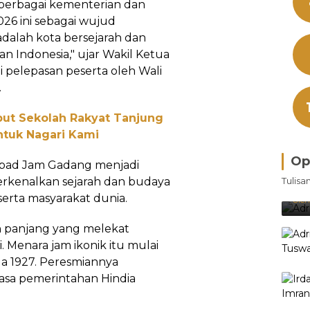
berbagai kementerian dan
26 ini sebagai wujud
adalah kota bersejarah dan
an Indonesia," ujar Wakil Ketua
 pelepasan peserta oleh Wali
.
ut Sekolah Rakyat Tanjung
untuk Nagari Kami
Op
abad Jam Gadang menjadi
Bra
enalkan sejarah dan budaya
Tulisa
Je
erta masyarakat dunia.
Ke
Oleh
ah panjang yang melekat
. Menara jam ikonik itu mulai
da 1927. Peresmiannya
masa pemerintahan Hindia