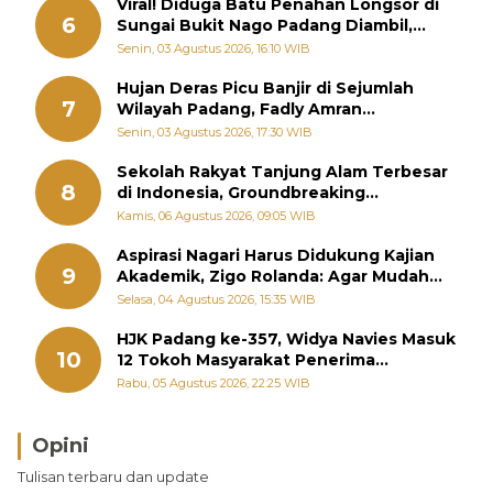
Viral! Diduga Batu Penahan Longsor di
6
Sungai Bukit Nago Padang Diambil,
Warga Khawatir Bencana Terulang
Senin, 03 Agustus 2026, 16:10 WIB
Hujan Deras Picu Banjir di Sejumlah
7
Wilayah Padang, Fadly Amran
Perintahkan OPD Siaga
Senin, 03 Agustus 2026, 17:30 WIB
Sekolah Rakyat Tanjung Alam Terbesar
8
di Indonesia, Groundbreaking
September
Kamis, 06 Agustus 2026, 09:05 WIB
Aspirasi Nagari Harus Didukung Kajian
9
Akademik, Zigo Rolanda: Agar Mudah
Diperjuangkan di Kementerian
Selasa, 04 Agustus 2026, 15:35 WIB
HJK Padang ke-357, Widya Navies Masuk
10
12 Tokoh Masyarakat Penerima
Penghargaan Pemko Padang
Rabu, 05 Agustus 2026, 22:25 WIB
Opini
Brasil Lebih Diunggulkan, tetapi Jepang Selalu
Tulisan terbaru dan update
Punya Cara Membuat Kejutan