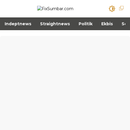
Indeptnews
Straightnews
Politik
Ekbis
Sos