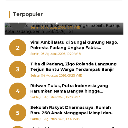
Terpopuler
Hujan Deras, 15 Titik Banjir Terdeteksi di
1
Kota Padang
Senin, 03 Agustus 2026, 17:10 WIB
Viral Ambil Batu di Sungai Gunung Nago,
2
Polresta Padang Ungkap Fakta
Sebenarnya
Senin, 03 Agustus 2026, 19:20 WIB
Tiba di Padang, Zigo Rolanda Langsung
3
Terjun Bantu Warga Terdampak Banjir
Selasa, 04 Agustus 2026, 09:25 WIB
Ridwan Tulus, Putra Indonesia yang
4
Harumkan Nama Bangsa hingga
Diabadikan dalam Buku Jepang
Sabtu, 01 Agustus 2026, 16:20 WIB
Sekolah Rakyat Dharmasraya, Rumah
5
Baru 268 Anak Menggapai Mimpi dan
Memutus Rantai Kemiskinan
Sabtu, 01 Agustus 2026, 19:10 WIB