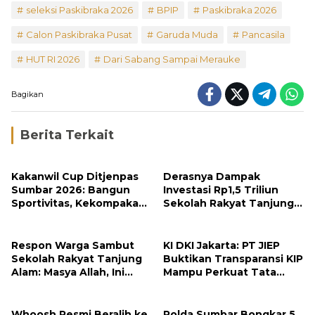
seleksi Paskibraka 2026
BPIP
Paskibraka 2026
Calon Paskibraka Pusat
Garuda Muda
Pancasila
HUT RI 2026
Dari Sabang Sampai Merauke
Bagikan
Berita Terkait
Kakanwil Cup Ditjenpas
Derasnya Dampak
Sumbar 2026: Bangun
Investasi Rp1,5 Triliun
Sportivitas, Kekompakan
Sekolah Rakyat Tanjung
dan Integritas Petugas
Alam
Respon Warga Sambut
KI DKI Jakarta: PT JIEP
Sekolah Rakyat Tanjung
Buktikan Transparansi KIP
Alam: Masya Allah, Ini
Mampu Perkuat Tata
Rezeki untuk Nagari Kami
Kelola Perusahaan
Whoosh Resmi Beralih ke
Polda Sumbar Bongkar 5