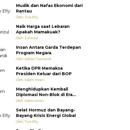
Mudik dan Nafas Ekonomi dari
Rantau
Oleh: Two Efly
Naik Harga saat Lebaran
Apakah Mamakuak?
Oleh: Zuhrizul
Insan Antara Garda Terdepan
Program Negara
Oleh: Adrian Tuswandi
Ketika DPR Memaksa
Presiden Keluar dari BOP
Oleh: Irdam Imran
Menghidupkan Kembali
Diplomasi Non-Blok di Era
Multipolar
Oleh: Irdam Imran
Selat Hormuz dan Bayang-
Bayang Krisis Energi Global
Oleh: Two Efly