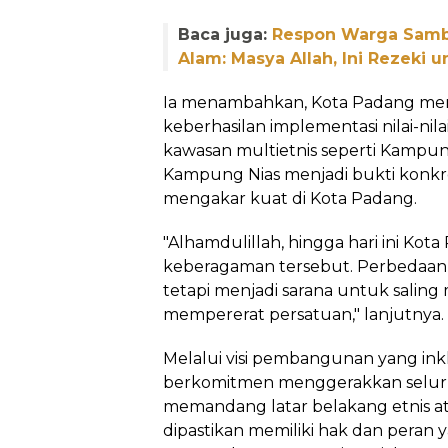
Baca juga:
Respon Warga Samb
Alam: Masya Allah, Ini Rezeki 
Ia menambahkan, Kota Padang mer
keberhasilan implementasi nilai-nil
kawasan multietnis seperti Kampu
Kampung Nias menjadi bukti konkr
mengakar kuat di Kota Padang.
"Alhamdulillah, hingga hari ini K
keberagaman tersebut. Perbedaan 
tetapi menjadi sarana untuk salin
mempererat persatuan," lanjutnya.
Melalui visi pembangunan yang ink
berkomitmen menggerakkan seluru
memandang latar belakang etnis a
dipastikan memiliki hak dan pera