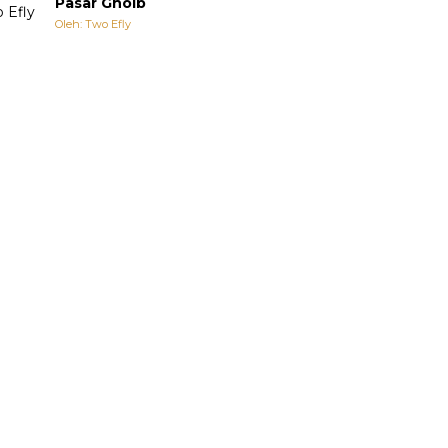
Pasar Ghoib
Oleh: Two Efly