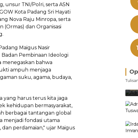
 unsur TNI/Polri, serta ASN
GOW Kota Padang Sri Hayati
ng Nova Raju Minropa, serta
n (Ormas) dan Organisasi
g.
Padang Maigus Nasir
a Badan Pembinaan Ideologi
 Ia menegaskan bahwa
rbukti ampuh menjaga
Op
Bra
agaman suku, agama, budaya,
Tulisa
Je
Ke
Oleh
 yang harus terus kita jaga
spek kehidupan bermasyarakat,
ah berbagai tantangan global
ila menjadi fondasi utama
 dan perdamaian," ujar Maigus