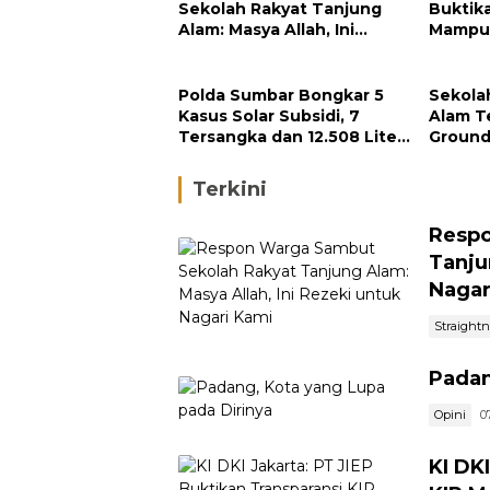
Sekolah Rakyat Tanjung
Buktik
Alam: Masya Allah, Ini
Mampu 
Rezeki untuk Nagari Kami
Perusa
Polda Sumbar Bongkar 5
Sekola
Kasus Solar Subsidi, 7
Alam Te
Tersangka dan 12.508 Liter
Ground
Bio Solar Disita
Septe
Terkini
Respo
Tanju
Nagar
Straight
Padan
Opini
0
KI DK