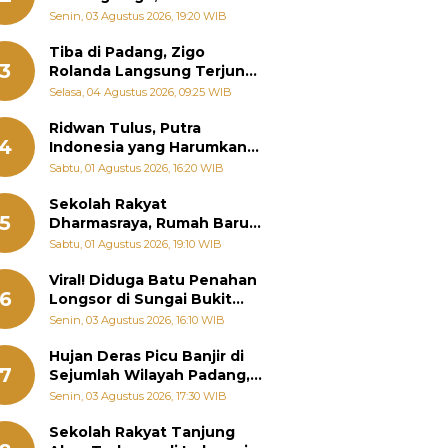
Padang Ungkap Fakta
Senin, 03 Agustus 2026, 19:20 WIB
Sebenarnya
Tiba di Padang, Zigo
3
Rolanda Langsung Terjun
Bantu Warga Terdampak
Selasa, 04 Agustus 2026, 09:25 WIB
Banjir
Ridwan Tulus, Putra
4
Indonesia yang Harumkan
Nama Bangsa hingga
Sabtu, 01 Agustus 2026, 16:20 WIB
Diabadikan dalam Buku
Jepang
Sekolah Rakyat
5
Dharmasraya, Rumah Baru
268 Anak Menggapai Mimpi
Sabtu, 01 Agustus 2026, 19:10 WIB
dan Memutus Rantai
Kemiskinan
Viral! Diduga Batu Penahan
6
Longsor di Sungai Bukit
Nago Padang Diambil, Warga
Senin, 03 Agustus 2026, 16:10 WIB
Khawatir Bencana Terulang
Hujan Deras Picu Banjir di
7
Sejumlah Wilayah Padang,
Fadly Amran Perintahkan
Senin, 03 Agustus 2026, 17:30 WIB
OPD Siaga
Sekolah Rakyat Tanjung