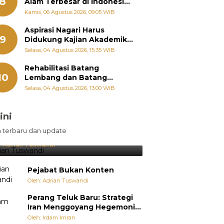
8
Alam Terbesar di Indonesia,
Groundbreaking September
Kamis, 06 Agustus 2026, 09:05 WIB
Aspirasi Nagari Harus
9
Didukung Kajian Akademik,
Zigo Rolanda: Agar Mudah
Selasa, 04 Agustus 2026, 15:35 WIB
Diperjuangkan di
Kementerian
Rehabilitasi Batang
10
Lembang dan Batang
Gawan Segera Dimulai, Zigo
Selasa, 04 Agustus 2026, 13:00 WIB
Rolanda Pastikan Proyek
Berjalan
ini
sil Lebih Diunggulkan, tetapi
n terbaru dan update
pang Selalu Punya Cara Membuat
jutan
:
Adrian Tuswandi
Pejabat Bukan Konten
Oleh: Adrian Tuswandi
Perang Teluk Baru: Strategi
Iran Menggoyang Hegemoni
AS dari Dalam
Oleh: Irdam Imran