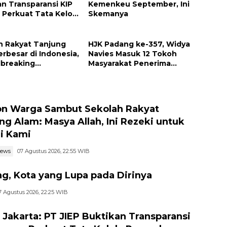
an Transparansi KIP
Kemenkeu September, Ini
Perkuat Tata Kelola
Skemanya
haan
h Rakyat Tanjung
HJK Padang ke-357, Widya
rbesar di Indonesia,
Navies Masuk 12 Tokoh
breaking
Masyarakat Penerima
mber
Penghargaan Pemko
Padang
n Warga Sambut Sekolah Rakyat
ng Alam: Masya Allah, Ini Rezeki untuk
i Kami
news
07 Agustus 2026, 22:55 WIB
g, Kota yang Lupa pada Dirinya
7 Agustus 2026, 22:25 WIB
I Jakarta: PT JIEP Buktikan Transparansi